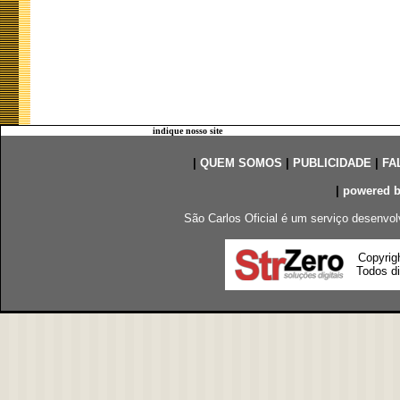
indique nosso site
|
QUEM SOMOS
|
PUBLICIDADE
|
FA
|
powered 
São Carlos Oficial é um serviço desenvol
Copyrig
Todos di