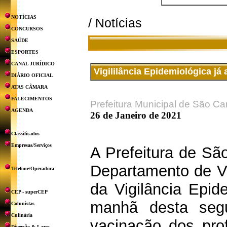
NOTÍCIAS
/ Notícias
CONCURSOS
SAÚDE
ESPORTES
CANAL JURÍDICO
Vigililância Epidemiológica j
DIÁRIO OFICIAL
ATAS CÂMARA
FALECIMENTOS
Prefeitura Municipal de São Ca
AGENDA
26 de Janeiro de 2021
Classificados
Empresas/Serviços
A Prefeitura de Sã
Departamento de V
Telefone/Operadora
da Vigilância Epide
CEP - superCEP
manhã desta segu
Colunistas
Culinária
vacinação dos prof
Diversão & Lazer