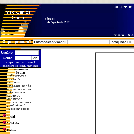
Sábado
8 de Agosto de 2026
O quê procura?
Usuário:
Senha:
esqueceu os dados?
cadastre-se gratuitamente
Pensamento
do dia:
"
Não temos o
direito de
consumir a
felicidade se não
a criarmos: como
não temos o
direito de
consumir a
riqueza, se não a
produzimos!
"
(Desconhecido)
Inicial
A Cidade
Turismo