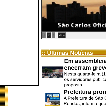
1
2
3
slide
:: Últimas Notícias
Em assembleia
encerram grev
Nesta quarta-feira (
os servidores públic
proposta ...
Prefeitura pro
A Prefeitura de São 
Rendas, informa que