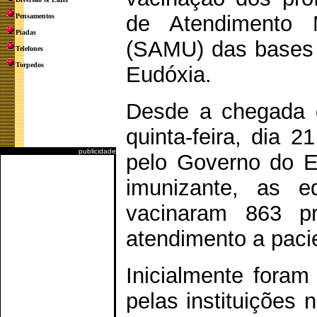
de Atendimento 
Pensamentos
Piadas
(SAMU) das bases d
Telefones
Torpedos
Eudóxia.
Desde a chegada d
quinta-feira, dia 
publicidade
pelo Governo do E
imunizante, as e
vacinaram 863 pr
atendimento a pac
Inicialmente foram
pelas instituições 