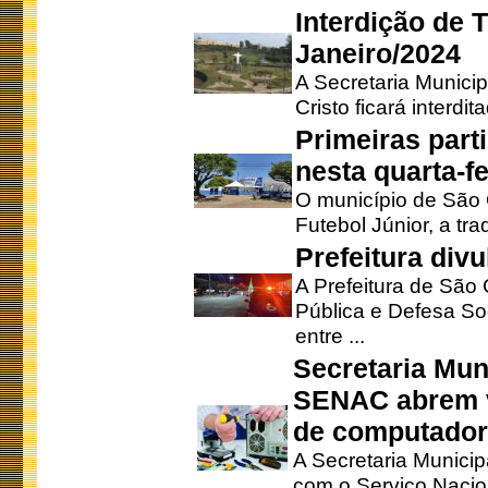
Interdição de T
Janeiro/2024
A Secretaria Munici
Cristo ficará interdi
Primeiras part
nesta quarta-fe
O município de São 
Futebol Júnior, a tra
Prefeitura div
A Prefeitura de São
Pública e Defesa So
entre ...
Secretaria Mun
SENAC abrem v
de computado
A Secretaria Munici
com o Serviço Nacio