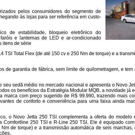
orizados pelos consumidores do segmento de
hegando às lojas para ser referência em custo-
nico de estabilidade, bloqueio eletrônico do
p, faróis e lanternas de LED e ar-condicionado
s itens de série
 TSI Total Flex (de até 150 cv e 250 Nm de torque) e a transm
 de garantia de fábrica, sem limite de quilometragem, e tem a
 seu sedã médio no mercado nacional e apresenta o Novo Je
dos os benefícios da Estratégia Modular MQB, a novidade já 
a marca com preço sugerido de R$ 99.990, trazendo mais co
evantes de conforto e conveniência para uma faixa ainda ma
co, o Novo Jetta 250 TSI complementa a oferta do modelo n
s Comfortline 250 TSI e R-Line 250 TSI. Ele é equipado com
50 Nm de torque) e a transmissão automática de seis marchas
ções.