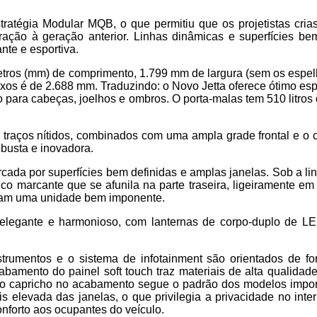
ratégia Modular MQB, o que permitiu que os projetistas cri
ração à geração anterior. Linhas dinâmicas e superfícies be
nte e esportiva.
tros (mm) de comprimento, 1.799 mm de largura (sem os espelh
ixos é de 2.688 mm. Traduzindo: o Novo Jetta oferece ótimo es
o para cabeças, joelhos e ombros. O porta-malas tem 510 litro
z traços nítidos, combinados com uma ampla grade frontal e o 
busta e inovadora.
arcada por superfícies bem definidas e amplas janelas. Sob a l
o marcante que se afunila na parte traseira, ligeiramente em 
mam uma unidade bem imponente.
 elegante e harmonioso, com lanternas de corpo-duplo de L
trumentos e o sistema de infotainment são orientados de fo
cabamento do painel soft touch traz materiais de alta qualida
s, o capricho no acabamento segue o padrão dos modelos impo
s elevada das janelas, o que privilegia a privacidade no inte
nforto aos ocupantes do veículo.