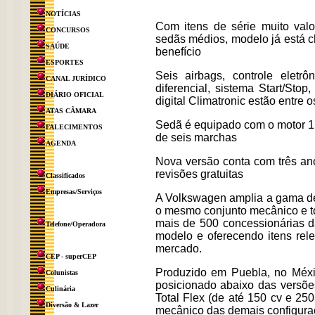
NOTÍCIAS
Com itens de série muito val
CONCURSOS
sedãs médios, modelo já está c
SAÚDE
benefício
ESPORTES
Seis airbags, controle eletrô
CANAL JURÍDICO
diferencial, sistema Start/Sto
DIÁRIO OFICIAL
digital Climatronic estão entre o
ATAS CÂMARA
Sedã é equipado com o motor 1.4
FALECIMENTOS
de seis marchas
AGENDA
Nova versão conta com três anos
revisões gratuitas
Classificados
Empresas/Serviços
A Volkswagen amplia a gama de
o mesmo conjunto mecânico e to
mais de 500 concessionárias d
Telefone/Operadora
modelo e oferecendo itens rel
mercado.
CEP - superCEP
Produzido em Puebla, no Méxi
Colunistas
posicionado abaixo das versõe
Culinária
Total Flex (de até 150 cv e 2
Diversão & Lazer
mecânico das demais configura