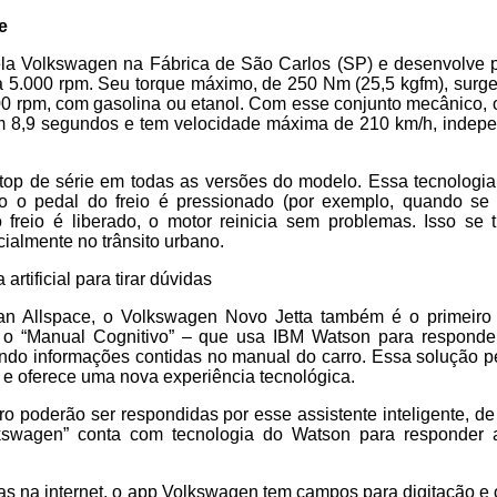
e
ela Volkswagen na Fábrica de São Carlos (SP) e desenvolve
 a 5.000 rpm. Seu torque máximo, de 250 Nm (25,5 kgfm), surg
0 rpm, com gasolina ou etanol. Com esse conjunto mecânico, 
m 8,9 segundos e tem velocidade máxima de 210 km/h, indep
/Stop de série em todas as versões do modelo. Essa tecnologia
o o pedal do freio é pressionado (por exemplo, quando se 
freio é liberado, o motor reinicia sem problemas. Isso se
ialmente no trânsito urbano.
 artificial para tirar dúvidas
an Allspace, o Volkswagen Novo Jetta também é o primeir
 o “Manual Cognitivo” – que usa IBM Watson para responder
uindo informações contidas no manual do carro. Essa solução 
o e oferece uma nova experiência tecnológica.
o poderão ser respondidas por esse assistente inteligente, de
lkswagen” conta com tecnologia do Watson para responder
as na internet, o app Volkswagen tem campos para digitação e 