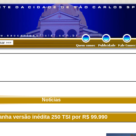
Notícias
nha versão inédita 250 TSI por R$ 99.990