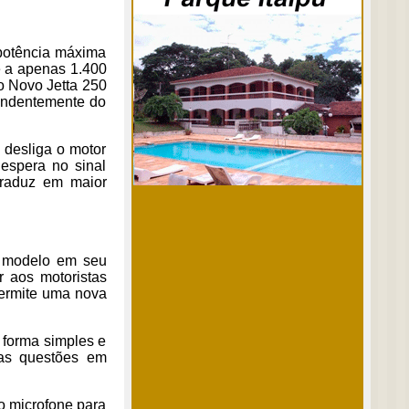
 potência máxima
e a apenas 1.400
o Novo Jetta 250
endentemente do
 desliga o motor
espera no sinal
 traduz em maior
o modelo em seu
 aos motoristas
permite uma nova
 forma simples e
 as questões em
o microfone para