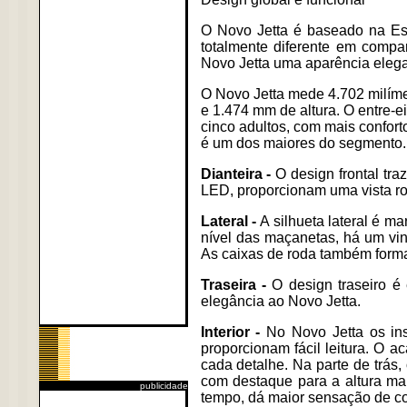
O Novo Jetta é baseado na Est
totalmente diferente em compa
Novo Jetta uma aparência elega
O Novo Jetta mede 4.702 milíme
e 1.474 mm de altura. O entre-e
cinco adultos, com mais confort
é um dos maiores do segmento.
Dianteira -
O design frontal tra
LED, proporcionam uma vista ro
Lateral -
A silhueta lateral é m
nível das maçanetas, há um vinc
As caixas de roda também for
Traseira -
O design traseiro é
elegância ao Novo Jetta.
Interior -
No Novo Jetta os ins
proporcionam fácil leitura. O a
cada detalhe. Na parte de trá
com destaque para a altura mai
publicidade
tempo, dá maior sensação de co