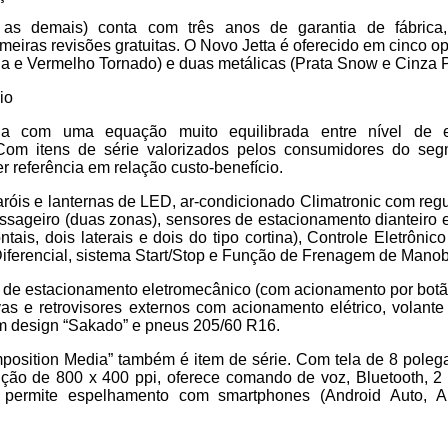
s demais) conta com três anos de garantia de fábrica,
meiras revisões gratuitas. O Novo Jetta é oferecido em cinco op
ja e Vermelho Tornado) e duas metálicas (Prata Snow e Cinza P
io
a com uma equação muito equilibrada entre nível de 
Com itens de série valorizados pelos consumidores do se
 referência em relação custo-benefício.
aróis e lanternas de LED, ar-condicionado Climatronic com reg
ssageiro (duas zonas), sensores de estacionamento dianteiro e
ntais, dois laterais e dois do tipo cortina), Controle Eletrônic
Diferencial, sistema Start/Stop e Função de Frenagem de Manob
de estacionamento eletromecânico (com acionamento por botão
vas e retrovisores externos com acionamento elétrico, volante
om design “Sakado” e pneus 205/60 R16.
position Media” também é item de série. Com tela de 8 poleg
ução de 800 x 400 ppi, oferece comando de voz, Bluetooth, 
 permite espelhamento com smartphones (Android Auto, A