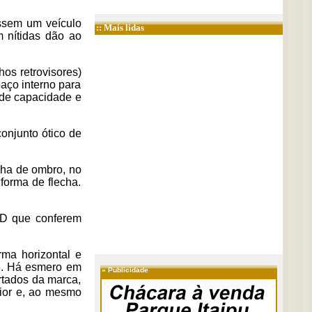
assem um veículo
:: Mais lidas
m nítidas dão ao
os retrovisores)
paço interno para
s de capacidade e
conjunto ótico de
inha de ombro, no
forma de flecha.
ED que conferem
rma horizontal e
de. Há esmero em
»
Publicidade
rtados da marca,
rior e, ao mesmo