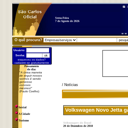
Sexta-Feira
7 de Agosto de 2026
O quê procura?
Usuário:
Senha:
esqueceu os dados?
cadastre-se gratuitamente
Pensamento
do dia:
"
A única maneira
de seguir nossos
sonhos é sendo
generoso
/ Notícias
conosco
mesmos!
"
(Paulo Coelho)
Inicial
Volkswagen Novo Jetta ga
A Cidade
Turismo
Volkswagen do Brasil
20 de Dezembro de 2018