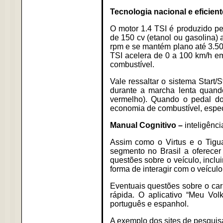
Tecnologia nacional e eficient
O motor 1.4 TSI é produzido p
de 150 cv (etanol ou gasolina)
rpm e se mantém plano até 3.50
TSI acelera de 0 a 100 km/h e
combustível.
Vale ressaltar o sistema Start
durante a marcha lenta quand
vermelho). Quando o pedal do 
economia de combustível, espec
Manual Cognitivo –
inteligência
Assim como o Virtus e o Tigu
segmento no Brasil a oferecer
questões sobre o veículo, incl
forma de interagir com o veícul
Eventuais questões sobre o carr
rápida. O aplicativo “Meu Vo
português e espanhol.
A exemplo dos sites de pesquis