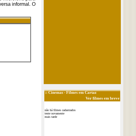
ersa informal. O
::
Cinemas
- Filmes em Cartaz
Ver filmes em breve
não há filmes cadastrados
tente novamente
mais tarde