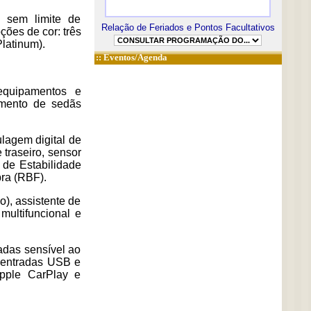
 sem limite de
Relação de Feriados e Pontos Facultativos
ções de cor: três
latinum).
::
Eventos/Agenda
equipamentos e
gmento de sedãs
ulagem digital de
 traseiro, sensor
o de Estabilidade
ra (RBF).
), assistente de
 multifuncional e
adas sensível ao
2 entradas USB e
pple CarPlay e