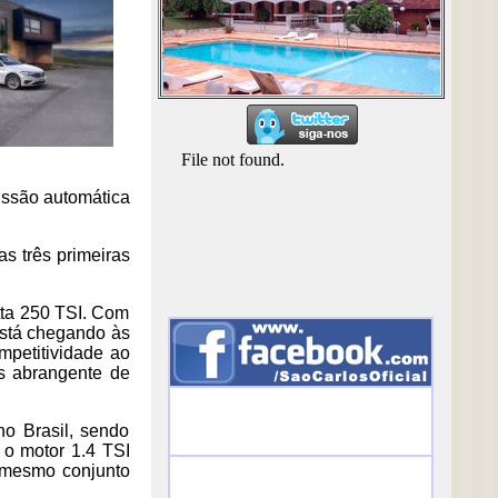
issão automática
s três primeiras
tta 250 TSI. Com
está chegando às
mpetitividade ao
is abrangente de
o Brasil, sendo
 o motor 1.4 TSI
, mesmo conjunto