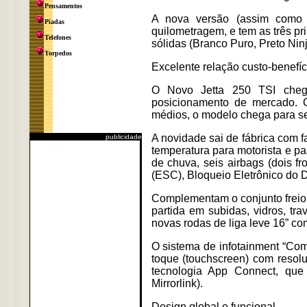
Pensamentos
A nova versão (assim como a
Piadas
quilometragem, e tem as três pri
Telefones
sólidas (Branco Puro, Preto Nin
Torpedos
Excelente relação custo-benefíc
O Novo Jetta 250 TSI cheg
posicionamento de mercado. 
médios, o modelo chega para ser
A novidade sai de fábrica com f
publicidade
temperatura para motorista e pa
de chuva, seis airbags (dois fro
(ESC), Bloqueio Eletrônico do 
Complementam o conjunto freio 
partida em subidas, vidros, tra
novas rodas de liga leve 16” c
O sistema de infotainment “Com
toque (touchscreen) com resol
tecnologia App Connect, que
Mirrorlink).
Design global e funcional