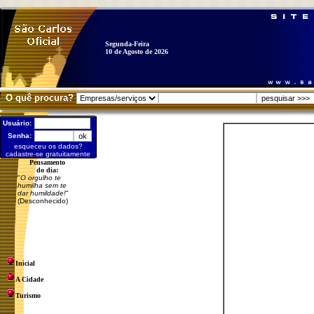
Segunda-Feira
10 de Agosto de 2026
O quê procura?
Usuário:
Senha:
esqueceu os dados?
cadastre-se gratuitamente
Pensamento
do dia:
"
O orgulho te
humilha sem te
dar humildade!
"
(Desconhecido)
Inicial
A Cidade
Turismo