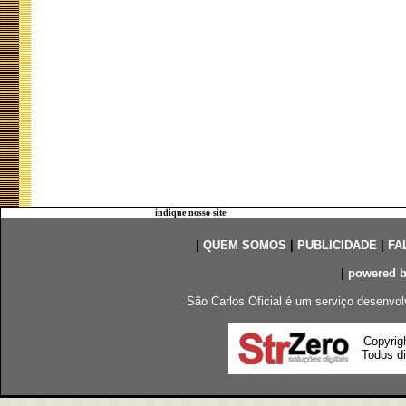
indique nosso site
|
QUEM SOMOS
|
PUBLICIDADE
|
FA
|
powered 
São Carlos Oficial é um serviço desenvol
Copyrig
Todos di