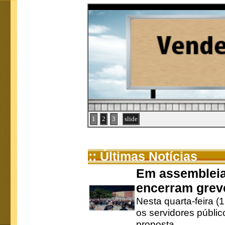
1
2
3
slide
:: Últimas Notícias
Em assembleia
encerram grev
Nesta quarta-feira (
os servidores públic
proposta ...