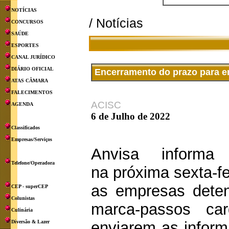
NOTÍCIAS
/ Notícias
CONCURSOS
SAÚDE
ESPORTES
CANAL JURÍDICO
DIÁRIO OFICIAL
Encerramento do prazo para e
ATAS CÂMARA
FALECIMENTOS
ACISC
AGENDA
6 de Julho de 2022
Classificados
Empresas/Serviços
Anvisa inform
Telefone/Operadora
na próxima sexta-fe
as empresas deten
CEP - superCEP
Colunistas
marca-passos car
Culinária
Diversão & Lazer
enviarem as inform