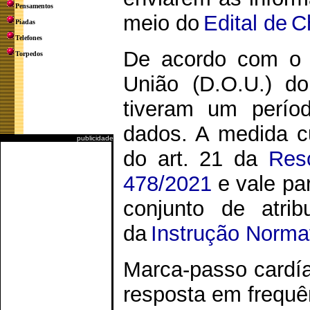
Pensamentos
meio do
Edital de 
Piadas
Telefones
De acordo com o ed
Torpedos
União (D.O.U.) d
tiveram um perío
dados. A medida c
publicidade
do art. 21 da
Res
478/2021
e vale par
conjunto de atrib
da
Instrução Norma
Marca-passo cardía
resposta em freq