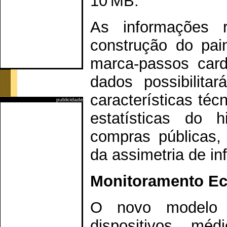
10 MB.
As informações r
construção do pai
marca-passos card
dados possibilit
características té
publicidade
estatísticas do 
compras públicas, 
da assimetria de 
Monitoramento E
O novo modelo 
dispositivos mé