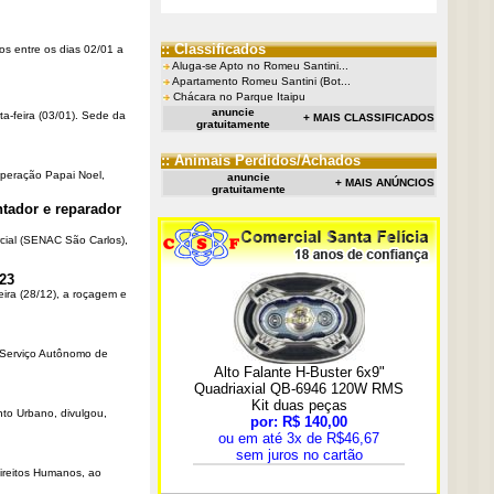
:: Classificados
os entre os dias 02/01 a
Aluga-se Apto no Romeu Santini...
Apartamento Romeu Santini (Bot...
Chácara no Parque Itaipu
anuncie
ta-feira (03/01). Sede da
+ MAIS CLASSIFICADOS
gratuitamente
:: Animais Perdidos/Achados
Operação Papai Noel,
anuncie
+ MAIS ANÚNCIOS
gratuitamente
tador e reparador
cial (SENAC São Carlos),
23
eira (28/12), a roçagem e
o Serviço Autônomo de
nto Urbano, divulgou,
Direitos Humanos, ao