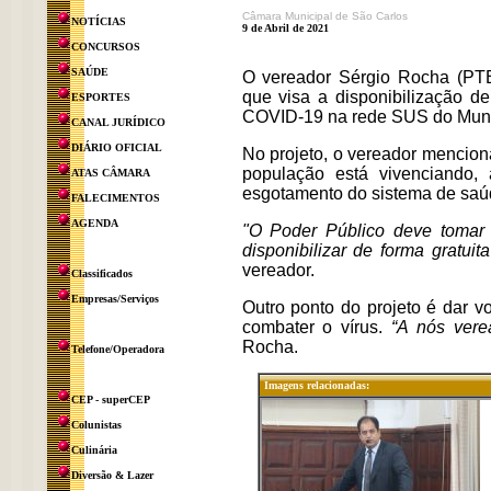
Câmara Municipal de São Carlos
NOTÍCIAS
9 de Abril de 2021
CONCURSOS
SAÚDE
O vereador Sérgio Rocha (PTB)
que visa a disponibilização d
ESPORTES
COVID-19 na rede SUS do Muni
CANAL JURÍDICO
DIÁRIO OFICIAL
No projeto, o vereador mencio
população está vivenciando,
ATAS CÂMARA
esgotamento do sistema de saúd
FALECIMENTOS
AGENDA
"O Poder Público deve tomar
disponibilizar de forma gratu
vereador.
Classificados
Empresas/Serviços
Outro ponto do projeto é dar 
combater o vírus.
“A nós vere
Rocha.
Telefone/Operadora
Imagens relacionadas:
CEP - superCEP
Colunistas
Culinária
Diversão & Lazer