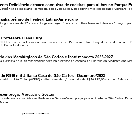
om Deficiência destaca conquista de cadeiras para trilhas no Parque E
ciência do legislativo, composta pelos vereadores, Robertinho Mori (presidente), Ubirajara Teixei
.
ganha prêmio de Festival Latino-Americano
ongo de mais de 12 anos, o longa-metragem "Teca e Tuti: Uma Noite na Biblioteca", dirigido po
o ...
 Professora Diana Cury
ICEP comunica o falecimento da nossa docente, Professora Diana Cury, docente do curso de 
. Diana foi docente ...
ria dos Metalúrgicos de São Carlos e Ibaté mandato 2023-2027
no exercício de suas responsabilidades no processo de escolha da Diretoria do Sindicato dos Me
 de R$40 mil à Santa Casa de São Carlos - Dezembro/2023
ustrial de São Carlos (ACISC) realizou uma doação no valor de R$40.335,00 na manhã desta quin
esemprego, Mercado e Gestão
 consideramos a matéria dos Pedidos de Seguro-Desemprego para a cidade de São Carlos. Em te
go ...
pesquisar notícias