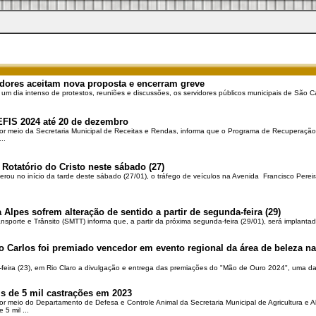
dores aceitam nova proposta e encerram greve
 um dia intenso de protestos, reuniões e discussões, os servidores públicos municipais de São Ca
EFIS 2024 até 20 de dezembro
por meio da Secretaria Municipal de Receitas e Rendas, informa que o Programa de Recuperação 
..
 Rotatório do Cristo neste sábado (27)
berou no início da tarde deste sábado (27/01), o tráfego de veículos na Avenida Francisco Pereir
 Alpes sofrem alteração de sentido a partir de segunda-feira (29)
ansporte e Trânsito (SMTT) informa que, a partir da próxima segunda-feira (29/01), será implantad
o Carlos foi premiado vencedor em evento regional da área de beleza na 
-feira (23), em Rio Claro a divulgação e entrega das premiações do "Mão de Ouro 2024", uma das
is de 5 mil castrações em 2023
por meio do Departamento de Defesa e Controle Animal da Secretaria Municipal de Agricultura e 
5 mil ...