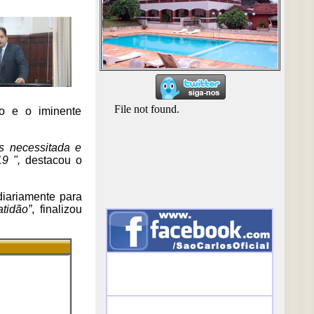
io e o iminente
s necessitada e
19 ",
destacou o
diariamente para
tidão”
, finalizou