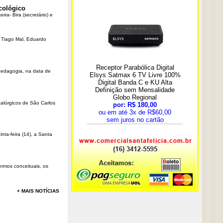
cológico
ra- Bira (secretário) e
r Tiago Mal, Eduardo
Pedagogia, na data de
talúrgicos de São Carlos
ta-feira (14), a Santa
rmos conceituais, os
+ MAIS NOTÍCIAS