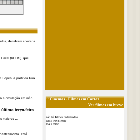
rlos, decidiram aceitar a
Fiscal (REFIS), que
a Lopes, a partir da Rua
a a circulação em mão ...
::
Cinemas
- Filmes em Cartaz
Ver filmes em breve
última terça-feira
não há filmes cadastrados
 maiores ...
tente novamente
mais tarde
Abastecimento, está