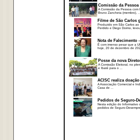
Comissão da Pessoa c
A Comissão da Pessoa com Defi
Bruno Zancheta (membro), ..
Filme de São Carlos 
Produzido em São Carlos ao l
Perdido e Diego Doimo, levou 
Nota de Falecimento -
É com imenso pesar que a UN
hoje, 20 de dezembro de 2023
Posse da nova Direto
A Comissão Eleitoral, no ple
e Ibaté para o ...
ACISC realiza doação
A Associação Comercial e Ind
Casa de ...
Pedidos de Seguro-D
Nesta edição do Informativo
pedidos de Seguro-Desempre