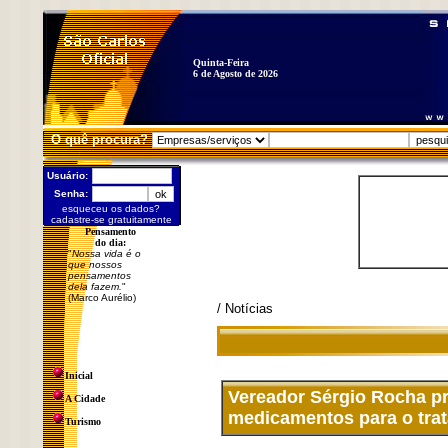
Quinta-Feira
6 de Agosto de 2026
O quê procura?
Usuário:
Senha:
esqueceu os dados?
cadastre-se gratuitamente
Pensamento
do dia:
"
Nossa vida é o
que nossos
pensamentos
dela fazem.
"
(Marco Aurélio)
/ Notícias
Inicial
Vereador Sérgio Rocha pro
A Cidade
medicamentos para o tra
Turismo