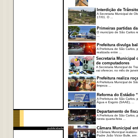
Interdição de Trânsito
A Secretaria Municipal de Ob
17/01. O ...
Primeiras partidas da
O município de São Carlos re
...
Prefeitura divulga b
A Prefeitura de São Carlos, 
realizada entre ...
Secretaria Municipal
de computadores
A Secretaria Municipal de T
vai oferecer, no mês de janeir
Prefeitura realiza r
A Prefeitura Municipal de Sã
limpeza ...
Reforma do Estádio “
A Prefeitura de São Carlos, 
Água e Esgoto (SAAE), ...
Departamento de fisc
A Prefeitura de São Carlos,
nesta quarta-feira ...
Câmara Municipal ent
publicidade
A Câmara Municipal realizou 
Padre João Victor Bulle, em .