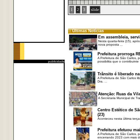
1
2
3
slide
:: Últimas Notícias
Em assembleia, servi
Nesta quarta-feira (15), após
nova proposta ...
Prefeitura prorroga R
A Prefeitura de São Carlos, 
publicidade
possibilita que o contribuinte .
Trânsito é liberado na
A Prefeitura de São Carlos li
Dra. ...
Atenção: Ruas da Vila
A Secretaria Municipal de Tr
Centro Estético de Sã
(23)
Aconteceu nesta última terça
Prefeitura efetuou ma
A Prefeitura de São Carlos, 
encerrando 2023 com mais de 