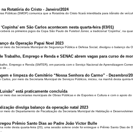
 na Rotatória do Cristo - Janeiro/2024
ras Públicas (SMOP) comunica que a Rotatória do Cristo ficará interditada para trânsito de veícul
 ‘Copinha’ em São Carlos acontecem nesta quarta-feira (03/01)
ceberá os primeiros jogos da Copa São Paulo de Futebol Júnior, a tradicional ‘Copinha’, na quar
alanço da Operação Papai Noel 2023
por meio da Secretaria Municipal de Segurança Pública e Defesa Social, divulgou o balanço da 
 de Trabalho, Emprego e Renda e SENAC abrem vagas para curso de mon
rabalho, Emprego e Renda (SMTER), em parceria com o Serviço Nacional de Aprendizagem Comer
o de ...
oçagem e limpeza do Cemitério “Nossa Senhora do Carmo” - Dezembro/20
o Carlos, por meio da Secretaria Municipal de Serviços Públicos, iniciou, na manhã desta quinta-f
Luisão” está praticamente concluída
por meio das secretarias municipais de Obras Públicas e de Esportes e Cultura e com o apoio d
alização divulga balanço da operação natal 2023
 por meio do Departamento de Fiscalização da Secretaria Municipal de Habitação e Desenvolvime
regou Prêmio Santo Dias ao Padre João Victor Bulle
na noite desta quarta-feira (20), uma sessão solene onde foi entregue o Prêmio Santo Dias de 
..