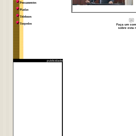
Pensamentos
Piadas
Telefones
Torpedos
Faça um com
sobre esta n
publicidade