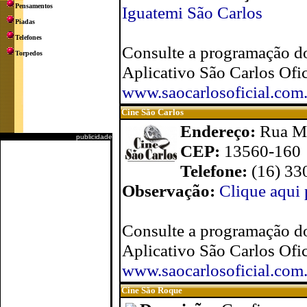
Pensamentos
Iguatemi São Carlos
Piadas
Telefones
Consulte a programação do
Torpedos
Aplicativo São Carlos Ofic
www.saocarlosoficial.com
Cine São Carlos
Endereço:
Rua Ma
publicidade
CEP:
13560-160
Telefone:
(16) 33
Observação:
Clique aqui 
Consulte a programação do
Aplicativo São Carlos Ofic
www.saocarlosoficial.com
Cine São Roque