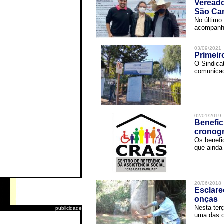
Vereado
São Car
No último 
acompanha
03/09/2021
Primeir
O Sindica
comunicad
02/01/2019
Benefic
cronog
Os benefi
que ainda 
20/06/2018
Esclare
onças
Nesta terç
publicidade
uma das o