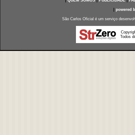
|
QUEM SOMOS
|
PUBLICIDADE
|
FA
|
powered 
São Carlos Oficial é um serviço desenvol
Copyrig
Todos di