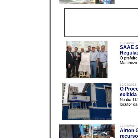
12/04/2018
SAAE Sã
Regula
O prefeit
Marchezin
12/04/2018
O Proco
exibida
No dia 11
locutor d
22/03/2018
Airton 
recurso