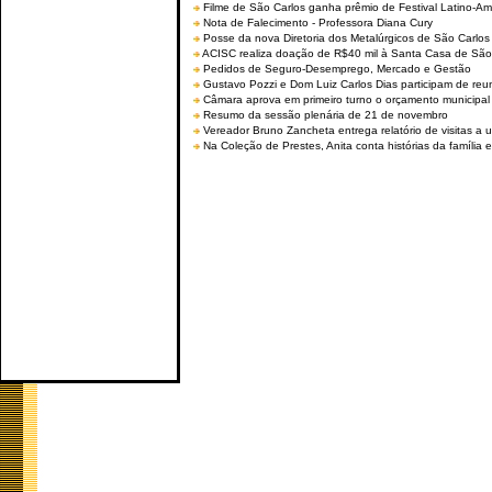
Filme de São Carlos ganha prêmio de Festival Latino-Am
Nota de Falecimento - Professora Diana Cury
Posse da nova Diretoria dos Metalúrgicos de São Carlo
ACISC realiza doação de R$40 mil à Santa Casa de São
Pedidos de Seguro-Desemprego, Mercado e Gestão
Gustavo Pozzi e Dom Luiz Carlos Dias participam de re
Câmara aprova em primeiro turno o orçamento municipal
Resumo da sessão plenária de 21 de novembro
Vereador Bruno Zancheta entrega relatório de visitas a 
Na Coleção de Prestes, Anita conta histórias da família e