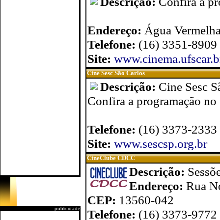
Descrição:
Confira a pr
Endereço:
Água Vermelh
Telefone:
(16) 3351-8909
Site:
www.cinema.ufscar.b
Cine Sesc São Carlos
Descrição:
Cine Sesc S
Confira a programação no 
Telefone:
(16) 3373-2333
Site:
www.sescsp.org.br
CineClube CDCC
Descrição:
Sessõe
Endereço:
Rua No
CEP:
13560-042
publicidade
Telefone:
(16) 3373-9772