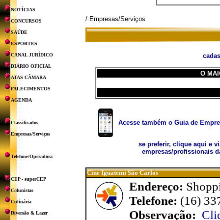
NOTÍCIAS
/ Empresas/Serviços
CONCURSOS
SAÚDE
ESPORTES
CANAL JURÍDICO
cadas
DIÁRIO OFICIAL
O MAI
ATAS CÂMARA
FALECIMENTOS
AGENDA
Acesse também o Guia de Empresa
Classificados
Empresas/Serviços
se preferir, clique aqui e v
empresas/profissionais d
Telefone/Operadora
Cine Iguatemi São Carlos
CEP - superCEP
Endereço:
Shoppi
Colunistas
Telefone:
(16) 33
Culinária
Observação:
Cli
Diversão & Lazer