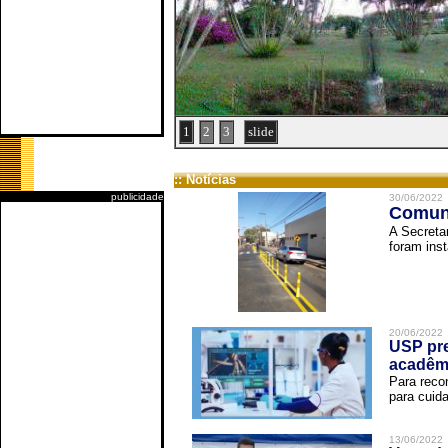
1
2
3
slide
:: Notícias
publicidade
30/06/2022
Comuni
A Secreta
foram inst
20/06/2022
USP pre
acadêm
Para reco
para cuida
13/06/2022