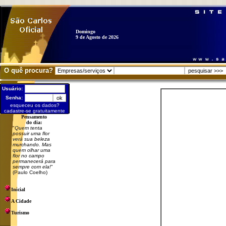
Domingo
9 de Agosto de 2026
O quê procura?
Usuário:
Senha:
esqueceu os dados?
cadastre-se gratuitamente
Pensamento
do dia:
"
Quem tenta
possuir uma flor
verá sua beleza
murchando. Mas
quem olhar uma
flor no campo
permanecerá para
sempre com ela!
"
(Paulo Coelho)
Inicial
A Cidade
Turismo