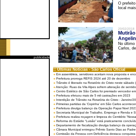
O prefeito
local mais
20/02/2018
Mutirão
Angelin
No último
Carlos, de
publicidade
:: Últimas Notícias - São Carlos Oficial
Em assembleia, servidores aceitam nova proposta e enc
Prefeitura prorroga REFIS 2024 até 20 de dezembro
Trânsito é liberado na Rotatório do Cristo neste sábado 
Atenção: Ruas da Vila Alpes sofrem alteração de sentido 
Centro Estético de São Carlos foi premiado vencedor em 
Prefeitura efetuou mais de 5 mil castrações em 2023
Interdição de Trânsito na Rotatória do Cristo - Janeiro/2
Primeiras partidas da ‘Copinha’ em São Carlos acontecem
Prefeitura divulga balanço da Operação Papai Noel 202
Secretaria Municipal de Trabalho, Emprego e Renda e
Prefeitura realiza roçagem e limpeza do Cemitério “No
Reforma do Estádio “Luisão” está praticamente concluíd
Departamento de fiscalização divulga balanço da opera
Câmara Municipal entregou Prêmio Santo Dias ao Padre 
Comissão da Pessoa com Deficiência destaca conquista d