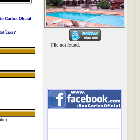
o Carlos Oficial
otícias?
i
ador)