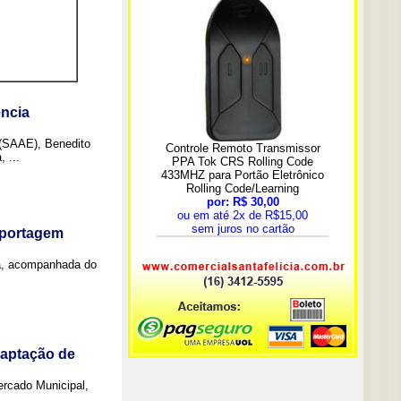
ncia
 (SAAE), Benedito
 ...
eportagem
a, acompanhada do
captação de
Mercado Municipal,