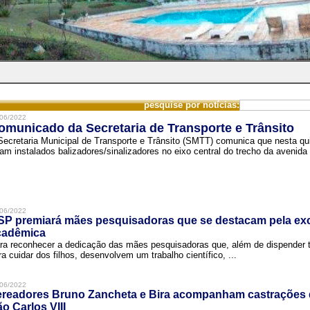
pesquise por notícias:
06/2022
omunicado da Secretaria de Transporte e Trânsito
Secretaria Municipal de Transporte e Trânsito (SMTT) comunica que nesta quin
ram instalados balizadores/sinalizadores no eixo central do trecho da avenida 
06/2022
SP premiará mães pesquisadoras que se destacam pela exc
cadêmica
ra reconhecer a dedicação das mães pesquisadoras que, além de dispender 
ra cuidar dos filhos, desenvolvem um trabalho científico, ...
06/2022
ereadores Bruno Zancheta e Bira acompanham castrações 
o Carlos VIII