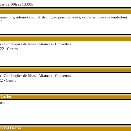
das 09:00h as 13:00h
emininos, internet shop, distribuição personalizada, venha ser nossa revendedora.
19
a - Confecções de Jóias - Alianças - Consertos
22 - Centro
 - Confecções de Jóias - Alianças - Consertos.
2 - Centro
 Carlos
ntro
neral Osório