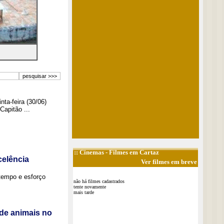
ta-feira (30/06)
Capitão ...
::
Cinemas
- Filmes em Cartaz
elência
Ver filmes em breve
tempo e esforço
não há filmes cadastrados
tente novamente
mais tarde
de animais no