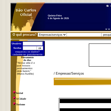
Quinta-Feira
6 de Agosto de 2026
O quê procura?
Usuário:
Senha:
esqueceu os dados?
cadastre-se gratuitamente
Pensamento
do dia:
"
Nossa vida é o
que nossos
pensamentos
dela fazem.
"
/ Empresas/Serviços
(Marco Aurélio)
Inicial
A Cidade
Turismo