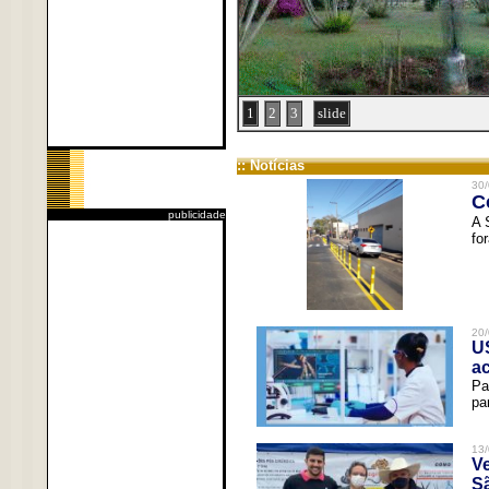
1
2
3
slide
:: Notícias
30/
C
publicidade
A 
fo
20/
U
a
Pa
pa
13/
V
Sã