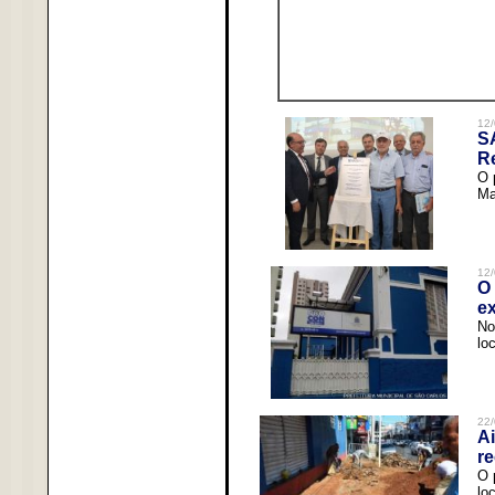
12/
S
R
O 
Ma
12/
O 
ex
No
lo
22/
Ai
re
O 
lo