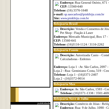
Endereço:
Rua General Osório, 671 -
CEP:
13560-640
Telefone:
(16) 3376-1648
e-mail:
sp.saocarlos@pinkbiju.com.br
Site:
www.pinkbiju.com.br
Relojoaria Brasil
Descrição:
Venda e Consertos de Jóia
Pet Shop - Fiação à Laser
Endereço:
Mercado Municipal, Box 17 - 1
CEP:
13560-641
Telefone:
(16)3116-1124 / 3116-2262
Relojoaria Fausto
Descrição:
Autorizada Casio - Comérc
Calculadoras - Enfeites
Endereço:
Loja 1 - Av. São Carlos, 2097 -
Loja 2 - Rua: Geminiano Costa, 519 - Cen
Telefone:
Loja 1 - (16)3371-2407
Loja 2 - (16)3372-9014
Relojoaria Max
Endereço:
Av. São Carlos, 1593 - Ce
Telefone:
(16)3371-1338 / 3501-469
Relojoaria Nove de Julho
publicidade
Descrição:
Comércio de Jóias - Relóg
Endereço:
Rua: 9 de Julho, 1090 - C