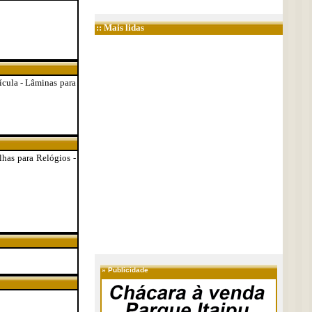
:: Mais lidas
tícula - Lâminas para
lhas para Relógios -
»
Publicidade