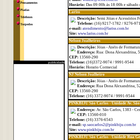
Pensamentos
Horário:
Das 09:00h ás 18:00h e sábado 
Piadas
Lariss
Telefones
Descrição:
Semi Jóias e Acessórios F
Telefone:
(16) 9217-1782 / 9276-97
Torpedos
e-mail:
atendimento@lariss.com.br
Site:
www.lariss.com.br
Nelson Joalheiros
Descrição:
Jóias - Anéis de Formatur
Endereço:
Rua: Dona Alexandrina, 5
CEP:
13560-290
Telefone:
(16)3372-9074 / 9991-9544
publicidade
Horário:
Horario Cormecial
NJ Nelson Joalheiro
Descrição:
Jóias - Anéis de Formatura
Endereço:
Rua Dona Alexandrina, 52
CEP:
13560-290
Telefone:
(16) 3372-9074 / 9991-9544
PINKBIJU São Carlos - Unidade Av. São
Endereço:
Av. São Carlos, 1383 - Ce
CEP:
13560-010
Telefone:
(16) 3376-6543
e-mail:
sp.saocarlos2@pinkbiju.com.br
Site:
www.pinkbiju.com.br
PINKBIJU São Carlos - Unidade Rua Ge