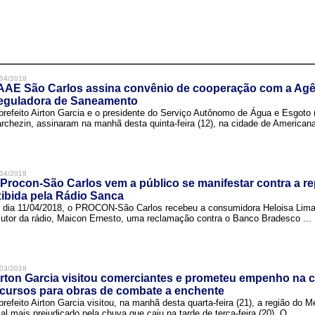
04/2018
AAE São Carlos assina convênio de cooperação com a Agê
eguladora de Saneamento
prefeito Airton Garcia e o presidente do Serviço Autônomo de Água e Esgoto
rchezin, assinaram na manhã desta quinta-feira (12), na cidade de Americana,
04/2018
Procon-São Carlos vem a público se manifestar contra a r
ibida pela Rádio Sanca
 dia 11/04/2018, o PROCON-São Carlos recebeu a consumidora Heloisa Lim
cutor da rádio, Maicon Ernesto, uma reclamação contra o Banco Bradesco ...
03/2018
rton Garcia visitou comerciantes e prometeu empenho na 
cursos para obras de combate a enchente
prefeito Airton Garcia visitou, na manhã desta quarta-feira (21), a região do 
cal mais prejudicado pela chuva que caiu na tarde de terça-feira (20). O ...