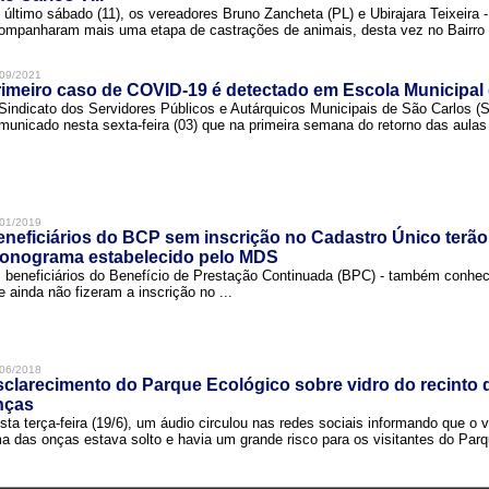
 último sábado (11), os vereadores Bruno Zancheta (PL) e Ubirajara Teixeira -
ompanharam mais uma etapa de castrações de animais, desta vez no Bairro .
09/2021
imeiro caso de COVID-19 é detectado em Escola Municipal
Sindicato dos Servidores Públicos e Autárquicos Municipais de São Carlos 
municado nesta sexta-feira (03) que na primeira semana do retorno das aulas 
01/2019
neficiários do BCP sem inscrição no Cadastro Único terão
ronograma estabelecido pelo MDS
 beneficiários do Benefício de Prestação Continuada (BPC) - também conh
e ainda não fizeram a inscrição no ...
06/2018
clarecimento do Parque Ecológico sobre vidro do recinto
nças
sta terça-feira (19/6), um áudio circulou nas redes sociais informando que o v
a das onças estava solto e havia um grande risco para os visitantes do Parqu