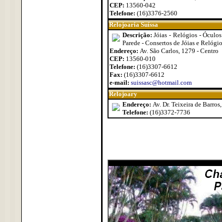
CEP:
13560-042
Telefone:
(16)3376-2560
Relojoaria Suíssa
Descrição:
Jóias - Relógios - Óculos
Parede - Consertos de Jóias e Relógi
Endereço:
Av. São Carlos, 1279 - Centro
CEP:
13560-010
Telefone:
(16)3307-6612
Fax:
(16)3307-6612
e-mail:
suissasc@hotmail.com
Relojoary
Endereço:
Av. Dr. Teixeira de Barros
Telefone:
(16)3372-7736