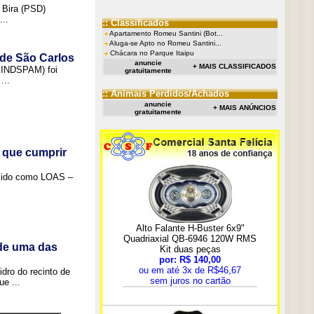
 Bira (PSD)
..
:: Classificados
Apartamento Romeu Santini (Bot...
Aluga-se Apto no Romeu Santini...
Chácara no Parque Itaipu
 de São Carlos
anuncie
+ MAIS CLASSIFICADOS
(SINDSPAM) foi
gratuitamente
...
:: Animais Perdidos/Achados
anuncie
+ MAIS ANÚNCIOS
gratuitamente
 que cumprir
ecido como LOAS –
 de uma das
idro do recinto de
e ...