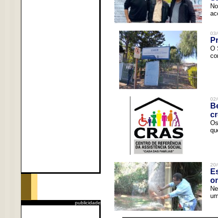
No
ac
03/
Pr
O 
co
02/
Be
c
Os
qu
20/
Es
o
Ne
um
publicidade