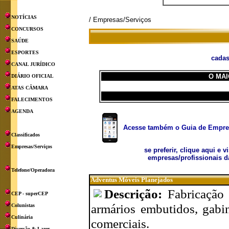
NOTÍCIAS
/ Empresas/Serviços
CONCURSOS
SAÚDE
ESPORTES
cadas
CANAL JURÍDICO
O MAI
DIÁRIO OFICIAL
ATAS CÂMARA
FALECIMENTOS
AGENDA
Acesse também o Guia de Empresa
Classificados
Empresas/Serviços
se preferir, clique aqui e v
empresas/profissionais d
Telefone/Operadora
Adventus Móveis Planejados
Descrição:
Fabricação
CEP - superCEP
armários embutidos, gabine
Colunistas
Culinária
comerciais.
Diversão & Lazer