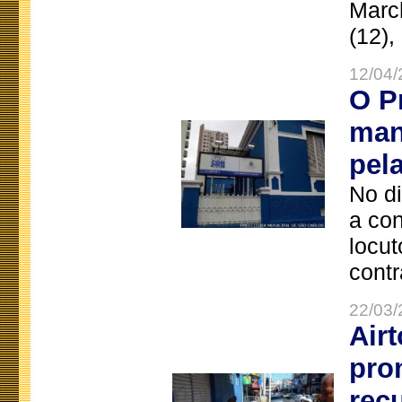
Marc
(12),
12/04/
O P
man
pel
No d
a co
locut
contr
22/03/
Air
pro
rec