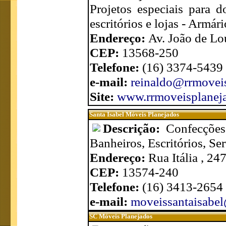
Projetos especiais para d
escritórios e lojas - Armá
Endereço:
Av. João de Lo
CEP:
13568-250
Telefone:
(16) 3374-5439
e-mail:
reinaldo@rrmovei
Site:
www.rrmoveisplanej
Santa Isabel Móveis Planejados
Descrição:
Confecções
Banheiros, Escritórios, Se
Endereço:
Rua Itália , 24
CEP:
13574-240
Telefone:
(16) 3413-2654
e-mail:
moveissantaisabe
SC Móveis Planejados