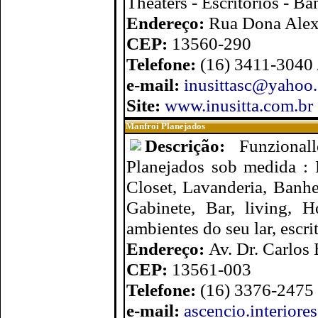
Theaters - Escritórios - B
Endereço:
Rua Dona Alexa
CEP:
13560-290
Telefone:
(16) 3411-3040 
e-mail:
inusittasc@yahoo
Site:
www.inusitta.com.br
Manfroi Planejados
Descrição:
Funzional
Planejados sob medida : M
Closet, Lavanderia, Banhe
Gabinete, Bar, living, 
ambientes do seu lar, escri
Endereço:
Av. Dr. Carlos
CEP:
13561-003
Telefone:
(16) 3376-2475
e-mail:
ascencio.interior