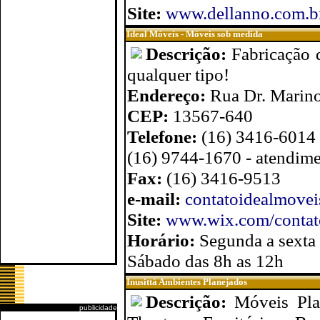
Site:
www.dellanno.com.b
Ideal Móveis - Móveis sob medida
Descrição:
Fabricação 
qualquer tipo!
Endereço:
Rua Dr. Marino
CEP:
13567-640
Telefone:
(16) 3416-6014
(16) 9744-1670 - atendime
Fax:
(16) 3416-9513
e-mail:
contatoidealmove
Site:
www.wix.com/contat
Horário:
Segunda a sexta
Sábado das 8h as 12h
Inusittá Ambientes Planejados
Descrição:
Móveis Pla
publicidade