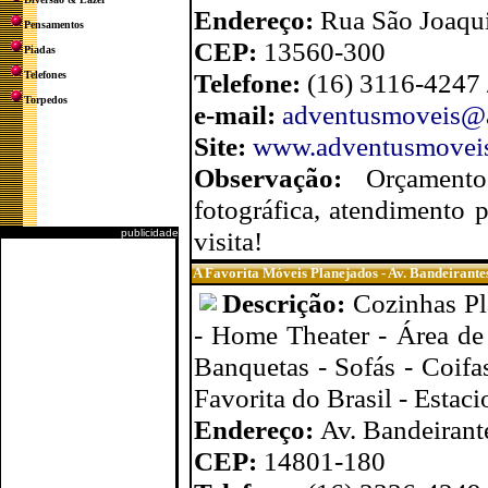
Endereço:
Rua São Joaqui
Pensamentos
CEP:
13560-300
Piadas
Telefone:
(16) 3116-4247
Telefones
Torpedos
e-mail:
adventusmoveis@
Site:
www.adventusmoveis
Observação:
Orçament
fotográfica, atendimento 
visita!
publicidade
A Favorita Móveis Planejados - Av. Bandeirante
Descrição:
Cozinhas Pl
- Home Theater - Área de
Banquetas - Sofás - Coifa
Favorita do Brasil - Estac
Endereço:
Av. Bandeirant
CEP:
14801-180