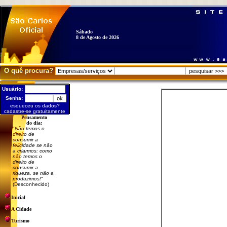
Sábado
8 de Agosto de 2026
O quê procura?
Usuário:
Senha:
esqueceu os dados?
cadastre-se gratuitamente
Pensamento
do dia:
"
Não temos o
direito de
consumir a
felicidade se não
a criarmos: como
não temos o
direito de
consumir a
riqueza, se não a
produzimos!
"
(Desconhecido)
Inicial
A Cidade
Turismo