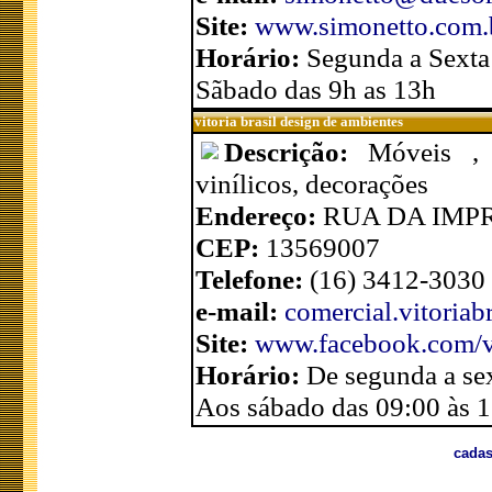
Site:
www.simonetto.com.
Horário:
Segunda a Sexta
Sãbado das 9h as 13h
vitoria brasil design de ambientes
Descrição:
Móveis , e
vinílicos, decorações
Endereço:
RUA DA IMPR
CEP:
13569007
Telefone:
(16) 3412-3030
e-mail:
comercial.vitoria
Site:
www.facebook.com/vi
Horário:
De segunda a se
Aos sábado das 09:00 às 
cadas