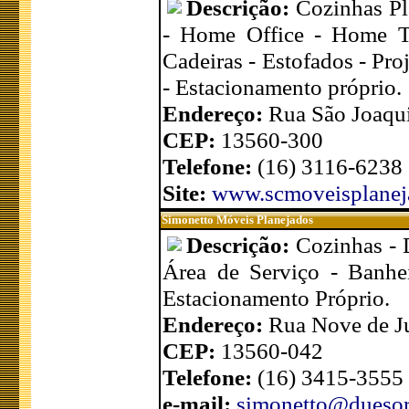
Descrição:
Cozinhas Pl
- Home Office - Home Th
Cadeiras - Estofados - Proj
- Estacionamento próprio.
Endereço:
Rua São Joaqui
CEP:
13560-300
Telefone:
(16) 3116-6238
Site:
www.scmoveisplanej
Simonetto Móveis Planejados
Descrição:
Cozinhas - D
Área de Serviço - Banhei
Estacionamento Próprio.
Endereço:
Rua Nove de Ju
CEP:
13560-042
Telefone:
(16) 3415-3555
e-mail:
simonetto@duesor