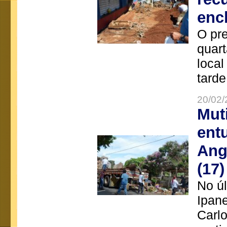
enc
O pre
quart
local
tarde
20/02/
Mut
ent
Ang
(17)
No úl
Ipan
Carlo