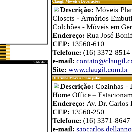
Claugil Móveis e Decorações
Descrição:
Móveis Plan
Closets - Armários Embutid
Colchões - Móveis em Ger
Endereço:
Rua José Bonif
CEP:
13560-610
Telefone:
(16) 3372-8514
e-mail:
contato@claugil.c
publicidade
Site:
www.claugil.com.br
Dell Anno Móveis Planejados
Descrição:
Cozinhas - 
Home Office – Estacionam
Endereço:
Av. Dr. Carlos
CEP:
13560-250
Telefone:
(16) 3371-8647
e-mail:
saocarlos.dellann