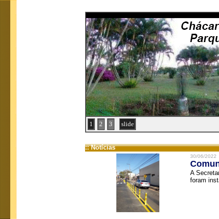
1
2
3
slide
:: Notícias
30/06/2022
Comuni
A Secreta
foram inst