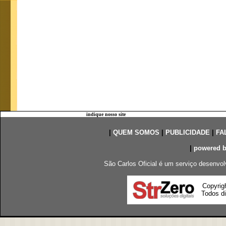
indique nosso site
|
QUEM SOMOS
|
PUBLICIDADE
|
FA
|
powered 
São Carlos Oficial é um serviço desenvol
Copyrig
Todos di