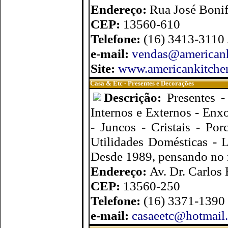
Endereço:
Rua José Bonif
CEP:
13560-610
Telefone:
(16) 3413-3110
e-mail:
vendas@americank
Site:
www.americankitche
Casa & Etc - Presentes e Decorações
Descrição:
Presentes 
Internos e Externos - Enx
- Juncos - Cristais - Por
Utilidades Domésticas - 
Desde 1989, pensando no 
Endereço:
Av. Dr. Carlos
CEP:
13560-250
Telefone:
(16) 3371-1390
e-mail:
casaeetc@hotmail