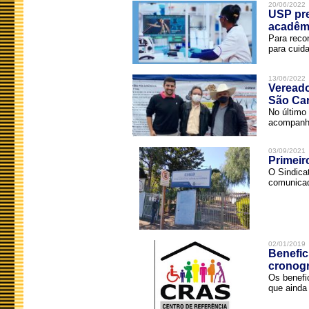
20/06/2022
USP pre
acadêm
Para reco
para cuida
13/06/2022
Vereado
São Car
No último 
acompanha
03/09/2021
Primeir
O Sindica
comunicad
02/01/2019
Benefic
cronog
Os benefi
que ainda 