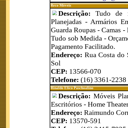
Reco Móveis
Descrição:
Tudo de m
Planejadas - Armários Em
Guarda Roupas - Camas - M
Tudo sob Medida - Orçame
Pagamento Facilitado.
Endereço:
Rua Costa do 
Sol
CEP:
13566-070
Telefone:
(16) 3361-2238
Rinaldo Elico Paschoalino
Descrição:
Móveis Pla
Escritórios - Home Theater
Endereço:
Raimundo Corr
CEP:
13570-591