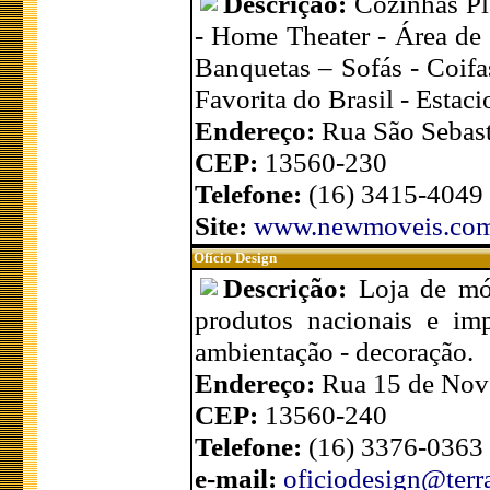
Descrição:
Cozinhas Pl
- Home Theater - Área de
Banquetas – Sofás - Coifa
Favorita do Brasil - Estac
Endereço:
Rua São Sebast
CEP:
13560-230
Telefone:
(16) 3415-4049
Site:
www.newmoveis.com
Ofício Design
Descrição:
Loja de móv
produtos nacionais e imp
ambientação - decoração.
Endereço:
Rua 15 de Nov
CEP:
13560-240
Telefone:
(16) 3376-0363
e-mail:
oficiodesign@terr