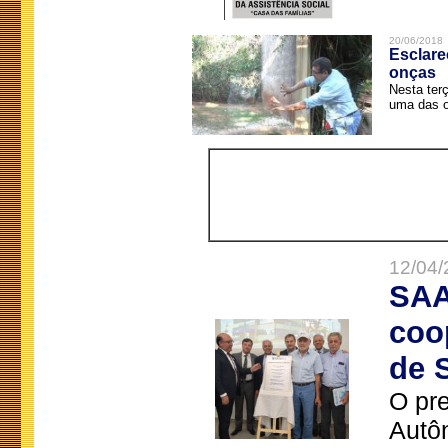
20/06/2018
Esclare
onças
Nesta terç
uma das o
12/04/
SAA
coo
de 
O pre
Autô