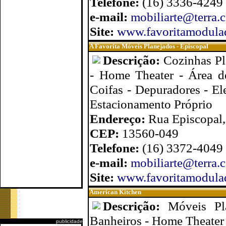
Telefone:
(16) 3336-4249
e-mail:
mobiliarte@terra.
Site:
www.favoritamodula
A Favorita Móveis Planejados - Episcopal
Descrição:
Cozinhas Pl
- Home Theater - Área d
Coifas - Depuradores - El
Estacionamento Próprio
Endereço:
Rua Episcopal,
CEP:
13560-049
Telefone:
(16) 3372-4049
e-mail:
mobiliarte@terra.
Site:
www.favoritamodula
American Kitchen
Descrição:
Móveis Pl
Banheiros - Home Theater 
publicidade