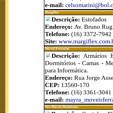
e-mail:
celsomarini@bol.
Margiflex
Descrição:
Estofados
Endereço:
Av. Bruno Rugi
Telefone:
(16) 3372-7942
Site:
www.margiflex.com.
Móveis Ferrarini
Descrição:
Armários E
Dormitórios - Camas - Me
para Informática.
Endereço:
Rua Jorge Assef
CEP:
13560-170
Telefone:
(16) 3361-3041
e-mail:
mayra_moveisferr
New Móveis Modulados