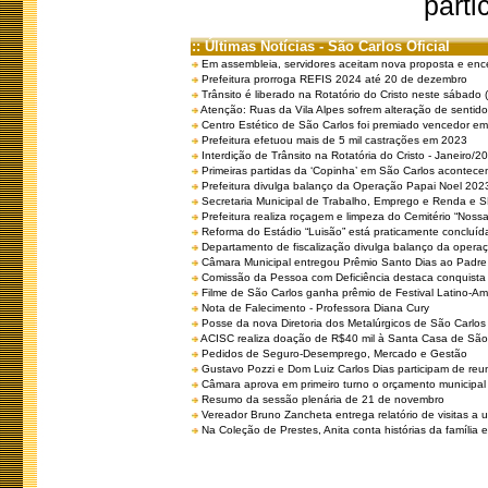
parti
:: Últimas Notícias - São Carlos Oficial
Em assembleia, servidores aceitam nova proposta e enc
Prefeitura prorroga REFIS 2024 até 20 de dezembro
Trânsito é liberado na Rotatório do Cristo neste sábado 
Atenção: Ruas da Vila Alpes sofrem alteração de sentido 
Centro Estético de São Carlos foi premiado vencedor em 
Prefeitura efetuou mais de 5 mil castrações em 2023
Interdição de Trânsito na Rotatória do Cristo - Janeiro/2
Primeiras partidas da ‘Copinha’ em São Carlos acontecem
Prefeitura divulga balanço da Operação Papai Noel 202
Secretaria Municipal de Trabalho, Emprego e Renda e
Prefeitura realiza roçagem e limpeza do Cemitério “No
Reforma do Estádio “Luisão” está praticamente concluíd
Departamento de fiscalização divulga balanço da opera
Câmara Municipal entregou Prêmio Santo Dias ao Padre 
Comissão da Pessoa com Deficiência destaca conquista d
Filme de São Carlos ganha prêmio de Festival Latino-Am
Nota de Falecimento - Professora Diana Cury
Posse da nova Diretoria dos Metalúrgicos de São Carlo
ACISC realiza doação de R$40 mil à Santa Casa de São
Pedidos de Seguro-Desemprego, Mercado e Gestão
Gustavo Pozzi e Dom Luiz Carlos Dias participam de re
Câmara aprova em primeiro turno o orçamento municipal
Resumo da sessão plenária de 21 de novembro
Vereador Bruno Zancheta entrega relatório de visitas a 
Na Coleção de Prestes, Anita conta histórias da família e