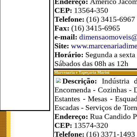
Endereço:
Américo Jacom
CEP:
13564-350
Telefone:
(16) 3415-6967
Fax:
(16) 3415-6965
e-mail:
dimensaomoveis@
Site:
www.marcenariadime
Horário:
Segunda a sexta 
Sábados das 08h as 12h
Marcenaria e Tapeçaria Marini
Descrição:
Indústria
Encomenda - Cozinhas - D
Estantes - Mesas - Esquad
Escadas - Serviços de Tor
Endereço:
Rua Candido Pa
CEP:
13574-320
Telefone:
(16) 3371-1493