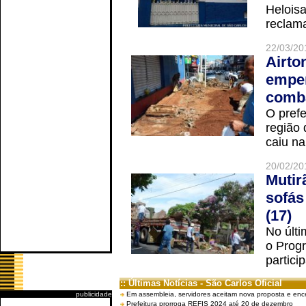
Helois
reclama
22/03/20
Airto
empen
comba
O prefe
região 
caiu na
20/02/20
Mutir
sofás
(17)
No últi
o Prog
partici
:: Últimas Notícias - São Carlos Oficial
publicidade
Em assembleia, servidores aceitam nova proposta e enc
Prefeitura prorroga REFIS 2024 até 20 de dezembro