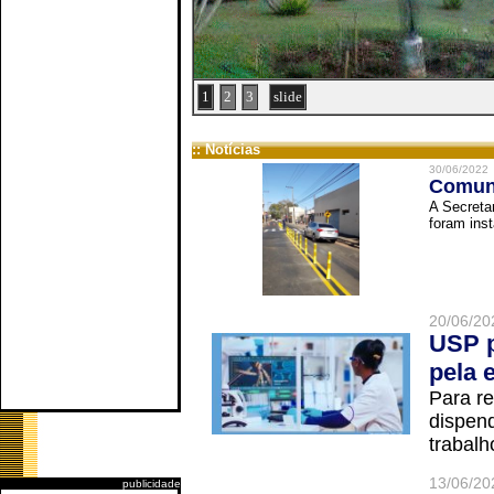
1
2
3
slide
:: Notícias
30/06/2022
Comuni
A Secreta
foram inst
20/06/20
USP p
pela 
Para r
dispend
trabalho
13/06/20
publicidade