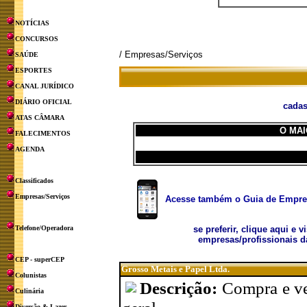
NOTÍCIAS
CONCURSOS
/ Empresas/Serviços
SAÚDE
ESPORTES
CANAL JURÍDICO
DIÁRIO OFICIAL
cadas
ATAS CÂMARA
O MAI
FALECIMENTOS
AGENDA
Classificados
Empresas/Serviços
Acesse também o Guia de Empresa
Telefone/Operadora
se preferir, clique aqui e v
empresas/profissionais d
CEP - superCEP
Grosso Metais e Papel Ltda.
Colunistas
Descrição:
Compra e ven
Culinária
Diversão & Lazer