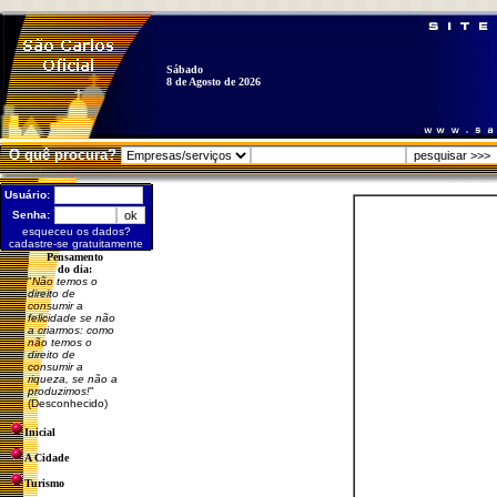
Sábado
8 de Agosto de 2026
O quê procura?
Usuário:
Senha:
esqueceu os dados?
cadastre-se gratuitamente
Pensamento
do dia:
"
Não temos o
direito de
consumir a
felicidade se não
a criarmos: como
não temos o
direito de
consumir a
riqueza, se não a
produzimos!
"
(Desconhecido)
Inicial
A Cidade
Turismo