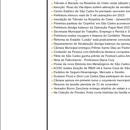
Trânsito é liberado na Rotatório do Cristo neste sábado 
Atenção: Ruas da Vila Alpes sofrem alteração de sentido 
Centro Estético de São Carlos foi premiado vencedor em 
Prefeitura efetuou mais de 5 mil castrações em 2023
Interdição de Trânsito na Rotatória do Cristo - Janeiro/2
Primeiras partidas da ‘Copinha’ em São Carlos acontecem
Prefeitura divulga balanço da Operação Papai Noel 202
Secretaria Municipal de Trabalho, Emprego e Renda e
Prefeitura realiza roçagem e limpeza do Cemitério “No
Reforma do Estádio “Luisão” está praticamente concluíd
Departamento de fiscalização divulga balanço da opera
Câmara Municipal entregou Prêmio Santo Dias ao Padre 
Comissão da Pessoa com Deficiência destaca conquista d
Filme de São Carlos ganha prêmio de Festival Latino-Am
Nota de Falecimento - Professora Diana Cury
Posse da nova Diretoria dos Metalúrgicos de São Carlo
ACISC realiza doação de R$40 mil à Santa Casa de São
Pedidos de Seguro-Desemprego, Mercado e Gestão
Gustavo Pozzi e Dom Luiz Carlos Dias participam de re
Câmara aprova em primeiro turno o orçamento municipal
Resumo da sessão plenária de 21 de novembro
Vereador Bruno Zancheta entrega relatório de visitas a 
Na Coleção de Prestes, Anita conta histórias da família e