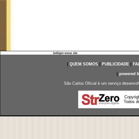
indique nosso site
|
QUEM SOMOS
|
PUBLICIDADE
|
FA
|
powered 
São Carlos Oficial é um serviço desenvol
Copyrig
Todos di