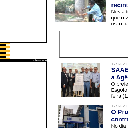
recin
Nesta t
que o v
risco p
publicidade
12/04/20
SAAE 
a Agê
O prefe
Esgoto
feira (
12/04/20
O Pro
contr
No dia