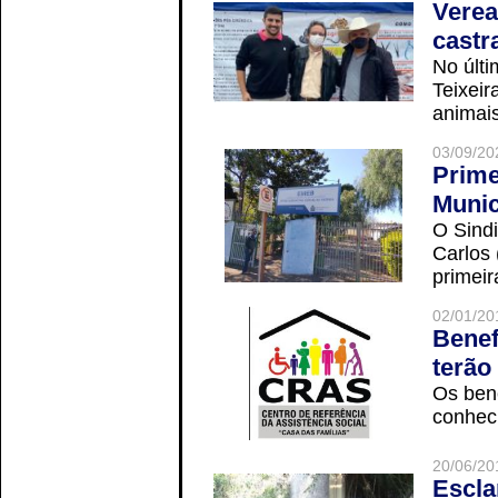
Verea
castr
No últi
Teixei
animais
03/09/20
Prime
Munic
O Sindi
Carlos
primeir
02/01/20
Benef
terão
Os ben
conheci
20/06/20
Escla