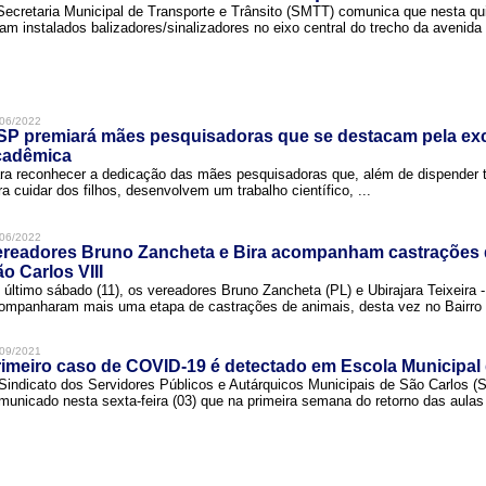
Secretaria Municipal de Transporte e Trânsito (SMTT) comunica que nesta quin
ram instalados balizadores/sinalizadores no eixo central do trecho da avenida 
06/2022
SP premiará mães pesquisadoras que se destacam pela exc
cadêmica
ra reconhecer a dedicação das mães pesquisadoras que, além de dispender 
ra cuidar dos filhos, desenvolvem um trabalho científico, ...
06/2022
ereadores Bruno Zancheta e Bira acompanham castrações 
o Carlos VIII
 último sábado (11), os vereadores Bruno Zancheta (PL) e Ubirajara Teixeira -
ompanharam mais uma etapa de castrações de animais, desta vez no Bairro .
09/2021
imeiro caso de COVID-19 é detectado em Escola Municipal
Sindicato dos Servidores Públicos e Autárquicos Municipais de São Carlos 
municado nesta sexta-feira (03) que na primeira semana do retorno das aulas 