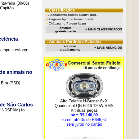
ta-feira (30/06)
Capitão ...
:: Classificados
Apartamento Romeu Santini (Bot...
Aluga-se Apto no Romeu Santini...
Chácara no Parque Itaipu
anuncie
+ MAIS CLASSIFICADOS
gratuitamente
elência
:: Animais Perdidos/Achados
anuncie
+ MAIS ANÚNCIOS
tempo e esforço
gratuitamente
de animais no
 Bira (PSD)
..
 de São Carlos
(SINDSPAM) foi
...