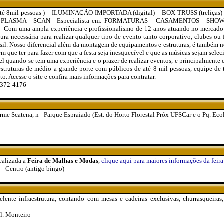
é 8mil pessoas ) – ILUMINAÇÃO IMPORTADA (digital) – BOX TRUSS (treliça
 PLASMA - SCAN - Especialista em: FORMATURAS – CASAMENTOS - SHO
uma ampla experiência e profissionalismo de 12 anos atuando no mercado de
ura necessária para realizar qualquer tipo de evento tanto corporativo, clubes ou 
rasil. Nosso diferencial além da montagem de equipamentos e estruturas, é também
m que ter para fazer com que a festa seja inesquecível e que as músicas sejam sele
el quando se tem uma experiência e o prazer de realizar eventos, e principalmente 
struturas de médio a grande porte com públicos de até 8 mil pessoas, equipe de 
. Acesse o site e confira mais informações para contratar.
3372-4176
me Scatena, n - Parque Espraiado (Est. do Horto Florestal Próx UFSCar e o Pq. Ec
ealizada a
Feira de Malhas e Modas
,
clique aqui para maiores informações da feira
- Centro (antigo bingo)
lente infraestrutura, contando com mesas e cadeiras exclusivas, churrasqueiras, 
l. Monteiro