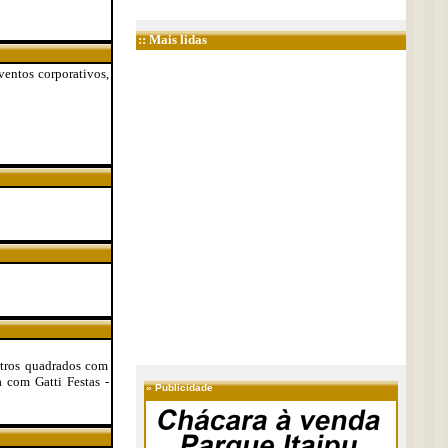
:: Mais lidas
eventos corporativos,
etros quadrados com
a com Gatti Festas -
»
Publicidade