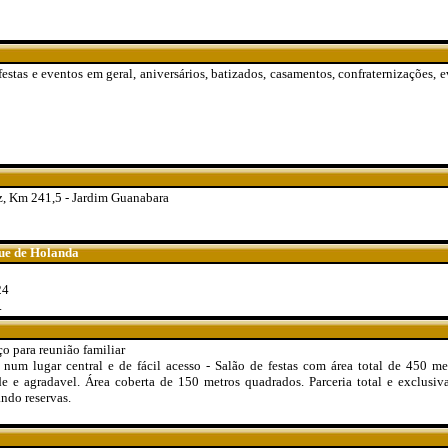
estas e eventos em geral, aniversários, batizados, casamentos, confraternizações, 
, Km 241,5 - Jardim Guanabara
que de Holanda
24
.
o para reunião familiar
 num lugar central e de fácil acesso - Salão de festas com área total de 450 m
de e agradavel. Área coberta de 150 metros quadrados. Parceria total e exclusiv
ando reservas.