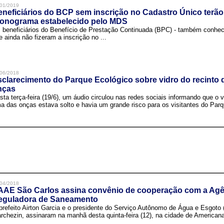
01/2019
neficiários do BCP sem inscrição no Cadastro Único terão
ronograma estabelecido pelo MDS
 beneficiários do Benefício de Prestação Continuada (BPC) - também conh
e ainda não fizeram a inscrição no ...
06/2018
clarecimento do Parque Ecológico sobre vidro do recinto
nças
sta terça-feira (19/6), um áudio circulou nas redes sociais informando que o v
a das onças estava solto e havia um grande risco para os visitantes do Parqu
04/2018
AAE São Carlos assina convênio de cooperação com a Agê
eguladora de Saneamento
prefeito Airton Garcia e o presidente do Serviço Autônomo de Água e Esgoto
rchezin, assinaram na manhã desta quinta-feira (12), na cidade de Americana,