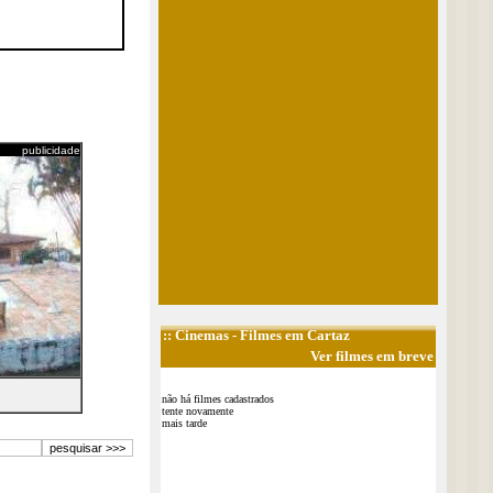
publicidade
::
Cinemas
- Filmes em Cartaz
Ver filmes em breve
não há filmes cadastrados
tente novamente
mais tarde