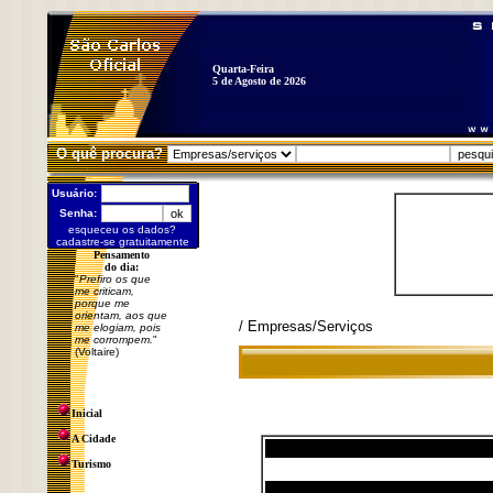
Quarta-Feira
5 de Agosto de 2026
O quê procura?
Usuário:
Senha:
esqueceu os dados?
cadastre-se gratuitamente
Pensamento
do dia:
"
Prefiro os que
me criticam,
porque me
orientam, aos que
/ Empresas/Serviços
me elogiam, pois
me corrompem.
"
(Voltaire)
Inicial
A Cidade
Turismo