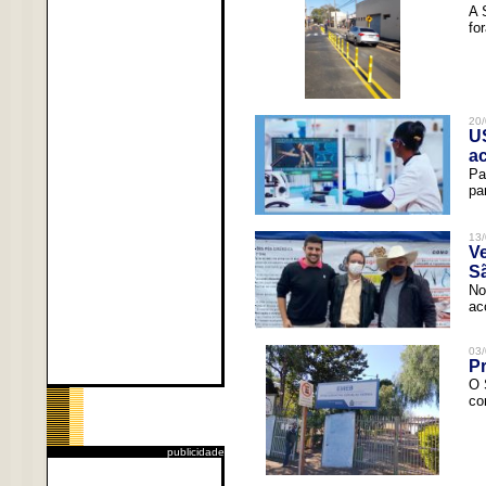
A 
fo
20/
U
a
Pa
pa
13/
V
Sã
No
ac
03/
Pr
O 
co
publicidade