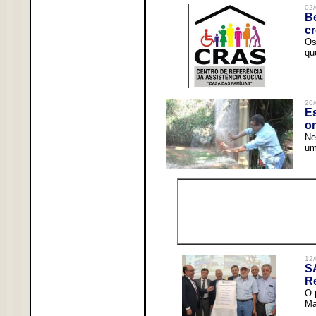
02/
Be
c
Os
qu
20/
Es
o
Ne
um
12/
S
R
O 
Ma