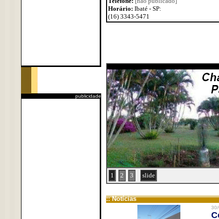
Telefone:
[não publicado]
Horário:
Ibaté - SP:
(16) 3343-5471
publicidade
1
2
3
slide
:: Notícias
30/
C