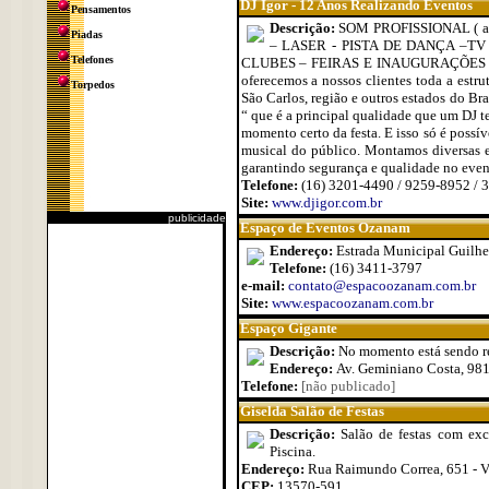
DJ Igor - 12 Anos Realizando Eventos
Pensamentos
Descrição:
SOM PROFISSIONAL ( at
Piadas
– LASER - PISTA DE DANÇA –TV
Telefones
CLUBES – FEIRAS E INAUGURAÇÕES - Com 
oferecemos a nossos clientes toda a estrut
Torpedos
São Carlos, região e outros estados do B
“ que é a principal qualidade que um DJ te
momento certo da festa. E isso só é possív
musical do público. Montamos diversas e
garantindo segurança e qualidade no evento
Telefone:
(16) 3201-4490 / 9259-8952 / 
Site:
www.djigor.com.br
publicidade
Espaço de Eventos Ozanam
Endereço:
Estrada Municipal Guilher
Telefone:
(16) 3411-3797
e-mail:
contato@espacoozanam.com.br
Site:
www.espacoozanam.com.br
Espaço Gigante
Descrição:
No momento está sendo r
Endereço:
Av. Geminiano Costa, 981 
Telefone:
[não publicado]
Giselda Salão de Festas
Descrição:
Salão de festas com exce
Piscina.
Endereço:
Rua Raimundo Correa, 651 - V
CEP:
13570-591