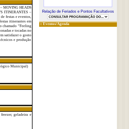
s) – MOVING HEADS
Relação de Feriados e Pontos Facultativos
WS ITINERANTES –
 festas e eventos,
festas itinerantes em
::
Eventos/Agenda
 no chamado “Feeling
cionadas e tocadas no
em satisfazer o gosto
técnicos e produção
ológico Municipal)
freezer, geladeira e