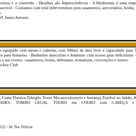
beleza é o conteúdo - Detalhes são Imprescindíveis - A Mediterran é uma em
ecível - Contamos com total infre-estrutura para casamentos, aniversários, bodas, 
.
Vl. Santo Antonio
os equipado com mesas e cadeiras, com 500m2 de área livre e capacidade para 
a para fumantes - Banheiros masculino e feminino com acesso para deficientes -
o o seu evento: casamentos, bodas, debutante, formaturas, convenções e outros.
Jockey Club
ama Elastica,Tobogãs, Touro Mecanico(torneio e fantasia), Futebol no Sabão
OVIDADES: TOMBO LEGAL, TOURO em COURO com CABEÇA e MA
2 - Jd. Sta. Felícia