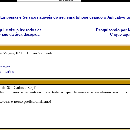
Empresas e Serviços através do seu smartphone usando o Aplicativo Sã
aqui e visualize todos as
Pesquisando por N
nais da área desejada
Clique aqu
o Vargas, 1690 - Jardim São Paulo
com.br
aocarlos
o de São Carlos e Região!
s culturais e recreativas para todo o tipo de evento e atendemos em todo te
te com o nosso profissionalismo!
ro