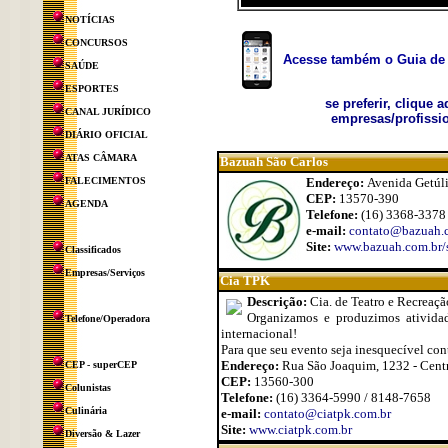
NOTÍCIAS
CONCURSOS
Acesse também o Guia de 
SAÚDE
ESPORTES
se preferir, clique 
CANAL JURÍDICO
empresas/profissio
DIÁRIO OFICIAL
ATAS CÂMARA
Bazuah São Carlos
FALECIMENTOS
Endereço:
Avenida Getúli
CEP:
13570-390
AGENDA
Telefone:
(16) 3368-3378
e-mail:
contato@bazuah.
Site:
www.bazuah.com.br/s
Classificados
Empresas/Serviços
Cia TPK
Descrição:
Cia. de Teatro e Recreaçã
Organizamos e produzimos atividade
Telefone/Operadora
internacional!
Para que seu evento seja inesquecível con
Endereço:
Rua São Joaquim, 1232 - Cent
CEP - superCEP
CEP:
13560-300
Colunistas
Telefone:
(16) 3364-5990 / 8148-7658
Culinária
e-mail:
contato@ciatpk.com.br
Site:
www.ciatpk.com.br
Diversão & Lazer