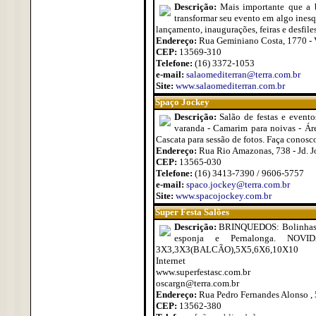
Descrição:
Mais importante que a 
transformar seu evento em algo inesqu
lançamento, inaugurações, feiras e desfiles
Endereço:
Rua Geminiano Costa, 1770 - 
CEP:
13569-310
Telefone:
(16) 3372-1053
e-mail:
salaomediterran@terra.com.br
Site:
www.salaomediterran.com.br
Spaço Jockey
Descrição:
Salão de festas e event
varanda - Camarim para noivas - Áre
Cascata para sessão de fotos. Faça conosc
Endereço:
Rua Rio Amazonas, 738 - Jd. 
CEP:
13565-030
Telefone:
(16) 3413-7390 / 9606-5757
e-mail:
spaco.jockey@terra.com.br
Site:
www.spacojockey.com.br
Super Festa Salões
Descrição:
BRINQUEDOS: Bolinhas, C
esponja e Pernalonga. N
3X3,3X3(BALCÃO),5X5,6X6,10X10
Internet
www.superfestasc.com.br
oscargn@terra.com.br
Endereço:
Rua Pedro Fernandes Alonso , 52
CEP:
13562-380