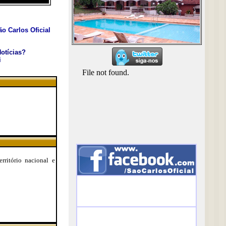
o Carlos Oficial
otícias?
i
rritório nacional e