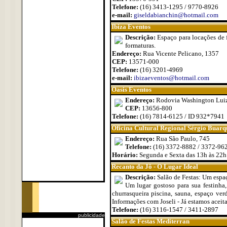
Telefone:
(16) 3413-1295 / 9770-8926
e-mail:
giseldabianchin@hotmail.com
Ibiza Eventos
Descrição:
Espaço para locações de f
formaturas.
Endereço:
Rua Vicente Pelicano, 1357
CEP:
13571-000
Telefone:
(16) 3201-4969
e-mail:
ibizaeventos@hotmail.com
Oasis Eventos
Endereço:
Rodovia Washington Luiz
CEP:
13656-800
Telefone:
(16) 7814-6125 / ID 932*7941
Oficina Cultural Regional Sérgio Buar
Endereço:
Rua São Paulo, 745
Telefone:
(16) 3372-8882 / 3372-96
Horário:
Segunda e Sexta das 13h às 22h
Recanto da Jô - O Lugar Ideal
Descrição:
Salão de Festas: Um espaç
Um lugar gostoso para sua festinha,
churrasqueira piscina, sauna, espaço ver
Informações com Joseli - Já estamos aceit
Telefone:
(16) 3116-1547 / 3411-2897
publicidade
Salão de Festas Mediterran