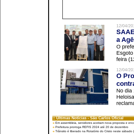
12/04/20
SAAE 
a Agê
O prefe
Esgoto
feira (
12/04/20
O Pro
contr
No dia
Helois
reclama
:: Últimas Notícias - São Carlos Oficial
Em assembleia, servidores aceitam nova proposta e enc
Prefeitura prorroga REFIS 2024 até 20 de dezembro
Trânsito é liberado na Rotatório do Cristo neste sábado 