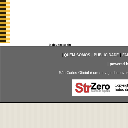
indique nosso site
|
QUEM SOMOS
|
PUBLICIDADE
|
FA
|
powered 
São Carlos Oficial é um serviço desenvol
Copyrig
Todos di