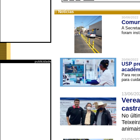
:: Notícias
30/06/2022
Comuni
A Secreta
foram inst
20/06/2022
publicidade
USP pre
acadêm
Para reco
para cuida
13/06/20
Verea
castr
No últi
Teixei
animais
03/09/20