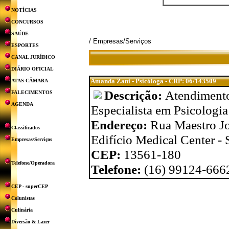
NOTÍCIAS
CONCURSOS
SAÚDE
/ Empresas/Serviços
ESPORTES
CANAL JURÍDICO
DIÁRIO OFICIAL
Amanda Zani - Psicóloga - CRP: 06/143509
ATAS CÂMARA
Descrição:
Atendimentos
FALECIMENTOS
AGENDA
Especialista em Psicologi
Endereço:
Rua Maestro Jo
Classificados
Edifício Medical Center - 
Empresas/Serviços
CEP:
13561-180
Telefone/Operadora
Telefone:
(16) 99124-666
CEP - superCEP
Colunistas
Culinária
Diversão & Lazer