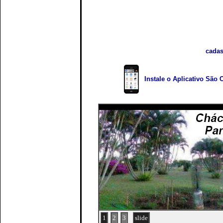
cadas
Instale o Aplicativo São 
1
2
3
slide