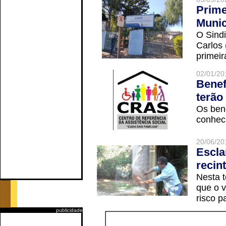
Prime
Munic
O Sindi
Carlos
primeir
02/01/20
Benef
terão
Os ben
conheci
20/06/20
Escla
recin
Nesta t
que o v
risco p
publicidade