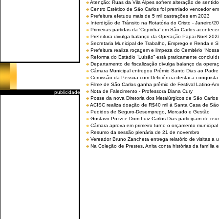
Atenção: Ruas da Vila Alpes sofrem alteração de sentido 
Centro Estético de São Carlos foi premiado vencedor em 
Prefeitura efetuou mais de 5 mil castrações em 2023
Interdição de Trânsito na Rotatória do Cristo - Janeiro/2
Primeiras partidas da ‘Copinha’ em São Carlos acontecem
Prefeitura divulga balanço da Operação Papai Noel 202
Secretaria Municipal de Trabalho, Emprego e Renda e
Prefeitura realiza roçagem e limpeza do Cemitério “No
Reforma do Estádio “Luisão” está praticamente concluíd
Departamento de fiscalização divulga balanço da opera
Câmara Municipal entregou Prêmio Santo Dias ao Padre 
Comissão da Pessoa com Deficiência destaca conquista d
Filme de São Carlos ganha prêmio de Festival Latino-Am
Nota de Falecimento - Professora Diana Cury
publicidade
Posse da nova Diretoria dos Metalúrgicos de São Carlo
ACISC realiza doação de R$40 mil à Santa Casa de São
Pedidos de Seguro-Desemprego, Mercado e Gestão
Gustavo Pozzi e Dom Luiz Carlos Dias participam de re
Câmara aprova em primeiro turno o orçamento municipal
Resumo da sessão plenária de 21 de novembro
Vereador Bruno Zancheta entrega relatório de visitas a 
Na Coleção de Prestes, Anita conta histórias da família e