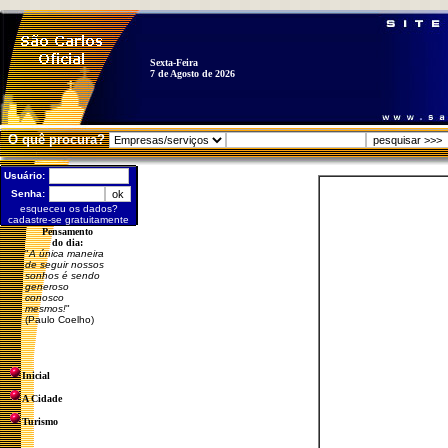
Sexta-Feira
7 de Agosto de 2026
O quê procura?
Usuário:
Senha:
esqueceu os dados?
cadastre-se gratuitamente
Pensamento
do dia:
"
A única maneira
de seguir nossos
sonhos é sendo
generoso
conosco
mesmos!
"
(Paulo Coelho)
Inicial
A Cidade
Turismo