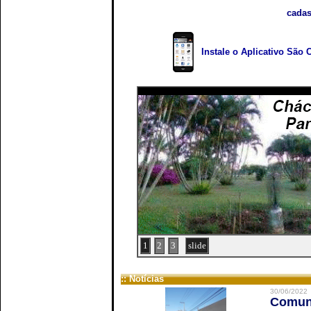
cadas
Instale o Aplicativo São 
1
2
3
slide
:: Notícias
30/06/2022
Comuni