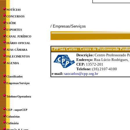
NOTÍCIAS
CONCURSOS
SAÚDE
/ Empresas/Serviços
ESPORTES
CANAL JURÍDICO
DIÁRIO OFICIAL
CPP São Carlos - Centro do Professorado Paulis
ATAS CÂMARA
Descrição:
Centro Professorado Pa
FALECIMENTOS
Endereço:
Rua Lúcio Rodrigues, 1
AGENDA
CEP:
13572-201
Telefone:
(16) 2107-4100
e-mail:
saocarlos@cpp.org.br
Classificados
Empresas/Serviços
Telefone/Operadora
CEP - superCEP
Colunistas
Culinária
Diversão & Lazer