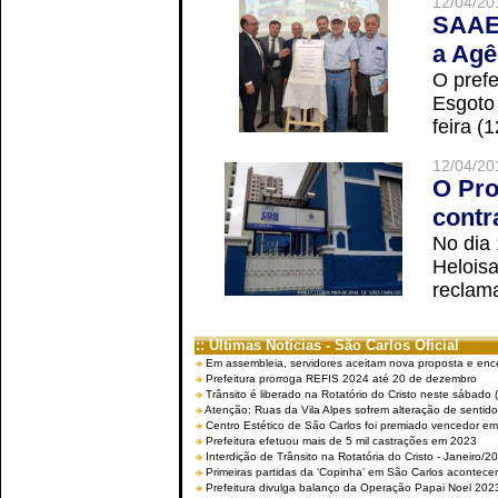
12/04/20
SAAE 
a Agê
O prefe
Esgoto
feira (
12/04/20
O Pro
contr
No dia
Helois
reclama
:: Últimas Notícias - São Carlos Oficial
Em assembleia, servidores aceitam nova proposta e enc
Prefeitura prorroga REFIS 2024 até 20 de dezembro
Trânsito é liberado na Rotatório do Cristo neste sábado 
Atenção: Ruas da Vila Alpes sofrem alteração de sentido 
Centro Estético de São Carlos foi premiado vencedor em 
Prefeitura efetuou mais de 5 mil castrações em 2023
Interdição de Trânsito na Rotatória do Cristo - Janeiro/2
Primeiras partidas da ‘Copinha’ em São Carlos acontecem
Prefeitura divulga balanço da Operação Papai Noel 202