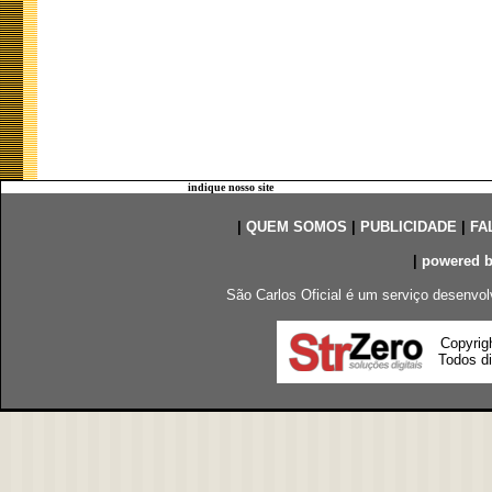
indique nosso site
|
QUEM SOMOS
|
PUBLICIDADE
|
FA
|
powered 
São Carlos Oficial é um serviço desenvol
Copyrig
Todos di