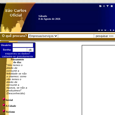
Sábado
8 de Agosto de 2026
O quê procura?
Usuário:
Senha:
esqueceu os dados?
cadastre-se gratuitamente
Pensamento
do dia:
"
Não temos o
direito de
consumir a
felicidade se não
a criarmos: como
não temos o
direito de
consumir a
riqueza, se não a
produzimos!
"
(Desconhecido)
Inicial
A Cidade
Turismo