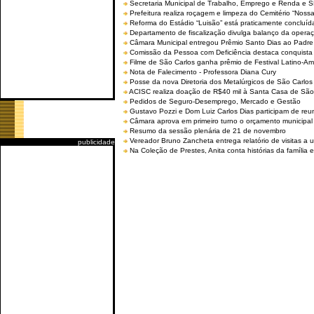
Secretaria Municipal de Trabalho, Emprego e Renda e
Prefeitura realiza roçagem e limpeza do Cemitério “No
Reforma do Estádio “Luisão” está praticamente concluíd
Departamento de fiscalização divulga balanço da opera
Câmara Municipal entregou Prêmio Santo Dias ao Padre 
Comissão da Pessoa com Deficiência destaca conquista d
Filme de São Carlos ganha prêmio de Festival Latino-Am
Nota de Falecimento - Professora Diana Cury
Posse da nova Diretoria dos Metalúrgicos de São Carlo
ACISC realiza doação de R$40 mil à Santa Casa de São
Pedidos de Seguro-Desemprego, Mercado e Gestão
Gustavo Pozzi e Dom Luiz Carlos Dias participam de re
Câmara aprova em primeiro turno o orçamento municipal
Resumo da sessão plenária de 21 de novembro
Vereador Bruno Zancheta entrega relatório de visitas a 
publicidade
Na Coleção de Prestes, Anita conta histórias da família e