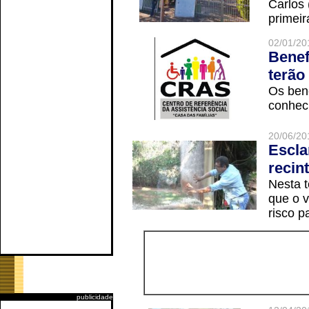
Carlos
primeir
02/01/20
Benef
terão
Os ben
conheci
20/06/20
Escla
recin
Nesta t
que o v
risco p
publicidade