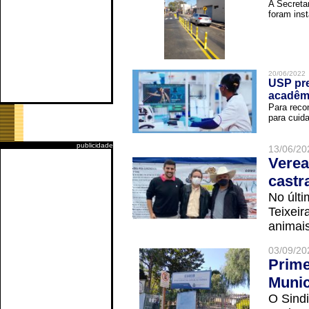
A Secreta
foram inst
20/06/2022
USP pre
acadêm
Para reco
para cuida
publicidade
13/06/20
Verea
castr
No últi
Teixei
animais
03/09/20
Prime
Munic
O Sindi