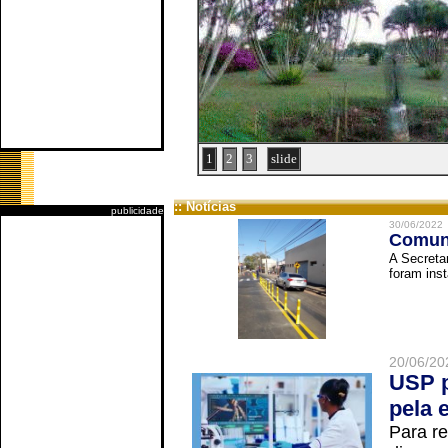
1
2
3
slide
:: Notícias
publicidade
30/06/2022
Comuni
A Secreta
foram inst
20/06/20
USP p
pela 
Para r