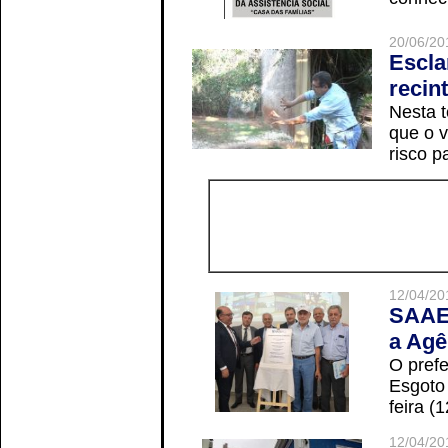
20/06/20
Escla
recin
Nesta t
que o v
risco p
12/04/20
SAAE 
a Agê
O prefe
Esgoto
feira (
12/04/20