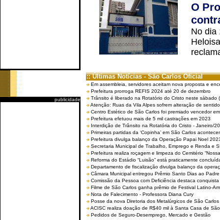
O Pro
contr
No dia
Helois
reclama
:: Últimas Notícias - São Carlos Oficial
Em assembleia, servidores aceitam nova proposta e enc
Prefeitura prorroga REFIS 2024 até 20 de dezembro
Trânsito é liberado na Rotatório do Cristo neste sábado 
publicidade
Atenção: Ruas da Vila Alpes sofrem alteração de sentido 
Centro Estético de São Carlos foi premiado vencedor em 
Prefeitura efetuou mais de 5 mil castrações em 2023
Interdição de Trânsito na Rotatória do Cristo - Janeiro/2
Primeiras partidas da ‘Copinha’ em São Carlos acontecem
Prefeitura divulga balanço da Operação Papai Noel 202
Secretaria Municipal de Trabalho, Emprego e Renda e
Prefeitura realiza roçagem e limpeza do Cemitério “No
Reforma do Estádio “Luisão” está praticamente concluíd
Departamento de fiscalização divulga balanço da opera
Câmara Municipal entregou Prêmio Santo Dias ao Padre 
Comissão da Pessoa com Deficiência destaca conquista d
Filme de São Carlos ganha prêmio de Festival Latino-Am
Nota de Falecimento - Professora Diana Cury
Posse da nova Diretoria dos Metalúrgicos de São Carlo
ACISC realiza doação de R$40 mil à Santa Casa de São
Pedidos de Seguro-Desemprego, Mercado e Gestão