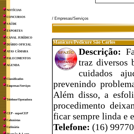
NOTÍCIAS
CONCURSOS
/ Empresas/Serviços
SAÚDE
ESPORTES
CANAL JURÍDICO
Manicure/Pedicure São Carlos
DIÁRIO OFICIAL
Descrição:
F
ATAS CÂMARA
FALECIMENTOS
traz diversos 
AGENDA
cuidados aj
Classificados
prevenindo problem
Empresas/Serviços
Além disso, a esfol
Telefone/Operadora
procedimento deixa
ficar sempre linda e 
CEP - superCEP
Colunistas
Telefone:
(16) 9977
Culinária
Diversão & Lazer