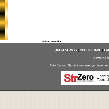
indique nosso site
|
QUEM SOMOS
|
PUBLICIDADE
|
FA
|
powered 
São Carlos Oficial é um serviço desenvol
Copyrig
Todos di