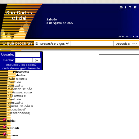
Sábado
8 de Agosto de 2026
O quê procura?
Usuário:
Senha:
esqueceu os dados?
cadastre-se gratuitamente
Pensamento
do dia:
"
Não temos o
direito de
consumir a
felicidade se não
a criarmos: como
não temos o
direito de
consumir a
riqueza, se não a
produzimos!
"
(Desconhecido)
Inicial
A Cidade
Turismo