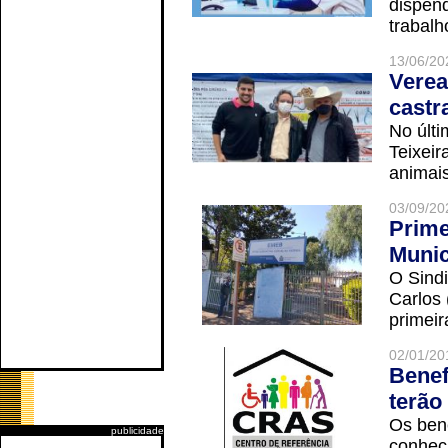
dispend
trabalho
13/06/20
Verea
castr
No últi
Teixei
animais
03/09/20
Prime
Munic
O Sindi
Carlos
primeir
02/01/20
Benef
terão
Os ben
publicidade
conheci