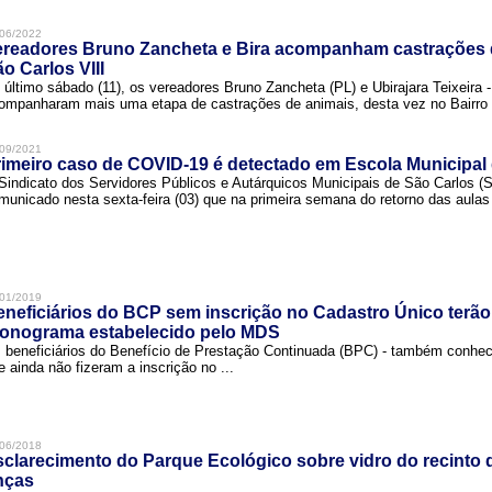
06/2022
ereadores Bruno Zancheta e Bira acompanham castrações 
o Carlos VIII
 último sábado (11), os vereadores Bruno Zancheta (PL) e Ubirajara Teixeira -
ompanharam mais uma etapa de castrações de animais, desta vez no Bairro .
09/2021
imeiro caso de COVID-19 é detectado em Escola Municipal
Sindicato dos Servidores Públicos e Autárquicos Municipais de São Carlos 
municado nesta sexta-feira (03) que na primeira semana do retorno das aulas 
01/2019
neficiários do BCP sem inscrição no Cadastro Único terão
ronograma estabelecido pelo MDS
 beneficiários do Benefício de Prestação Continuada (BPC) - também conh
e ainda não fizeram a inscrição no ...
06/2018
clarecimento do Parque Ecológico sobre vidro do recinto
nças