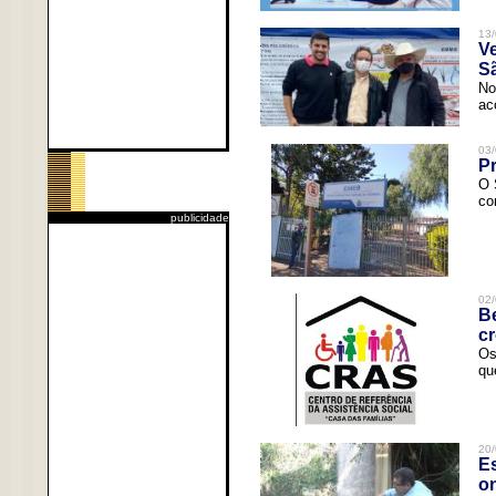
13/
V
Sã
No
ac
03/
Pr
O 
co
publicidade
02/
Be
c
Os
qu
20/
Es
o