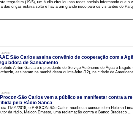
sta terça-feira (19/6), um áudio circulou nas redes sociais informando que o v
a das onças estava solto e havia um grande risco para os visitantes do Parqu
04/2018
AAE São Carlos assina convênio de cooperação com a Agê
eguladora de Saneamento
prefeito Airton Garcia e o presidente do Serviço Autônomo de Água e Esgoto
rchezin, assinaram na manhã desta quinta-feira (12), na cidade de Americana,
04/2018
Procon-São Carlos vem a público se manifestar contra a r
ibida pela Rádio Sanca
 dia 11/04/2018, o PROCON-São Carlos recebeu a consumidora Heloisa Lim
cutor da rádio, Maicon Ernesto, uma reclamação contra o Banco Bradesco ...