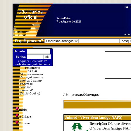
Sexta-Feira
7 de Agosto de 2026
O quê procura?
Usuário:
Senha:
esqueceu os dados?
cadastre-se gratuitamente
Pensamento
do dia:
"
A única maneira
de seguir nossos
sonhos é sendo
generoso
conosco
mesmos!
"
(Paulo Coelho)
/ Empresas/Serviços
Inicial
A Cidade
Unimed - Viver Bem (antigo NAPS)
Descrição:
Oferece divers
Turismo
O Viver Bem (antigo NAPS)