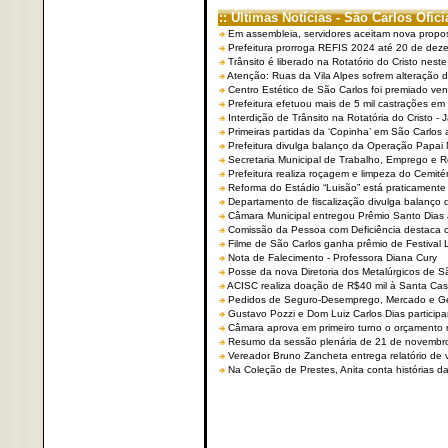
:: Últimas Notícias - São Carlos Ofici
Em assembleia, servidores aceitam nova propo
Prefeitura prorroga REFIS 2024 até 20 de dez
Trânsito é liberado na Rotatório do Cristo nest
Atenção: Ruas da Vila Alpes sofrem alteração de
Centro Estético de São Carlos foi premiado ven
Prefeitura efetuou mais de 5 mil castrações em
Interdição de Trânsito na Rotatória do Cristo - 
Primeiras partidas da ‘Copinha’ em São Carlos 
Prefeitura divulga balanço da Operação Papai
Secretaria Municipal de Trabalho, Emprego e
Prefeitura realiza roçagem e limpeza do Cemit
Reforma do Estádio “Luisão” está praticamente
Departamento de fiscalização divulga balanço 
Câmara Municipal entregou Prêmio Santo Dias a
Comissão da Pessoa com Deficiência destaca co
Filme de São Carlos ganha prêmio de Festival 
Nota de Falecimento - Professora Diana Cury
Posse da nova Diretoria dos Metalúrgicos de 
ACISC realiza doação de R$40 mil à Santa Ca
Pedidos de Seguro-Desemprego, Mercado e G
Gustavo Pozzi e Dom Luiz Carlos Dias partici
Câmara aprova em primeiro turno o orçamento 
Resumo da sessão plenária de 21 de novembr
Vereador Bruno Zancheta entrega relatório de v
Na Coleção de Prestes, Anita conta histórias da 