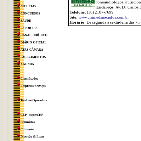
fonoaudiólogos, nutricioni
NOTÍCIAS
Endereço:
Av. Dr. Carlos 
Telefone:
(16) 2107-7699
CONCURSOS
Site:
www.unimedsaocarlos.com.br
SAÚDE
Horário:
De segunda à sexta-feira das 7h
ESPORTES
CANAL JURÍDICO
DIÁRIO OFICIAL
ATAS CÂMARA
FALECIMENTOS
AGENDA
Classificados
Empresas/Serviços
Telefone/Operadora
CEP - superCEP
Colunistas
Culinária
Diversão & Lazer