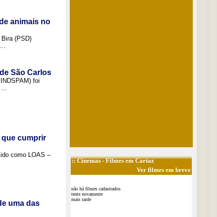
de animais no
 Bira (PSD)
..
 de São Carlos
(SINDSPAM) foi
...
 que cumprir
ecido como LOAS –
::
Cinemas
- Filmes em Cartaz
Ver filmes em breve
não há filmes cadastrados
tente novamente
mais tarde
 de uma das