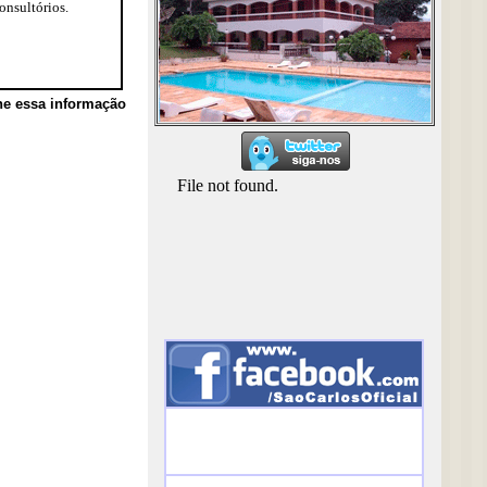
onsultórios.
he essa informação