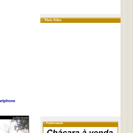
:: Mais lidas
rtphone
publicidade
»
Publicidade