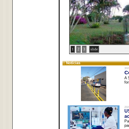
1
2
3
slide
:: Notícias
30/
C
A 
fo
20/
U
a
Pa
pa