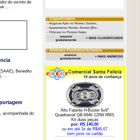
idro do recinto de
e ...
:: Classificados
Aluga-se Apto no Romeu Santini...
Apartamento Romeu Santini (Bot...
Chácara no Parque Itaipu
anuncie
+ MAIS CLASSIFICADOS
gratuitamente
:: Animais Perdidos/Achados
anuncie
+ MAIS ANÚNCIOS
gratuitamente
ncia
 (SAAE), Benedito
 ...
eportagem
a, acompanhada do