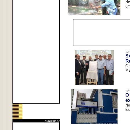
Ne
um
12/
S
R
O 
Ma
12/
O 
ex
No
lo
publicidade