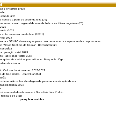
al
sta e encerram greve
embro
e sábado (27)
 sentido a partir de segunda-feira (29)
cedor em evento regional da área de beleza na última terça-feira (23)
 2023
Janeiro/2024
acontecem nesta quarta-feira (03/01)
 Noel 2023
 Renda e SENAC abrem vagas para curso de montador e reparador de computadores
ério “Nossa Senhora do Carmo” - Dezembro/2023
 concluída
da operação natal 2023
o Padre João Victor Bulle
nquista de cadeiras para trilhas no Parque Ecológico
Latino-Americano
São Carlos e Ibaté mandato 2023-2027
sa de São Carlos - Dezembro/2023
estão
pam de reunião sobre abordagem de pessoas em situação de rua
municipal para 2024
o
isitas a unidades de saúde à Secretária Jôra Porfírio
família e do Brasil
pesquisar notícias