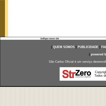
indique nosso site
|
QUEM SOMOS
|
PUBLICIDADE
|
FA
|
powered 
São Carlos Oficial é um serviço desenvol
Copyrig
Todos di