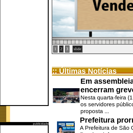
1
2
3
slide
:: Últimas Notícias
Em assembleia
encerram grev
Nesta quarta-feira (
os servidores públic
proposta ...
Prefeitura pro
publicidade
A Prefeitura de São 