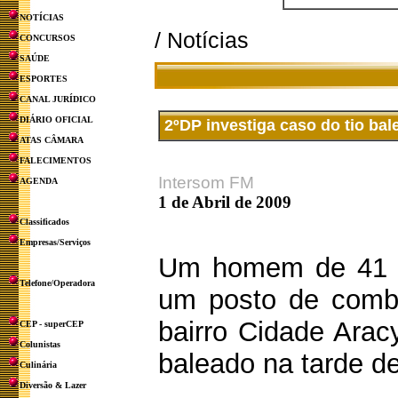
NOTÍCIAS
/ Notícias
CONCURSOS
SAÚDE
ESPORTES
CANAL JURÍDICO
DIÁRIO OFICIAL
2ºDP investiga caso do tio ba
ATAS CÂMARA
FALECIMENTOS
Intersom FM
AGENDA
1 de Abril de 2009
Classificados
Empresas/Serviços
Um homem de 41 an
Telefone/Operadora
um posto de combu
bairro Cidade Arac
CEP - superCEP
Colunistas
baleado na tarde d
Culinária
Diversão & Lazer