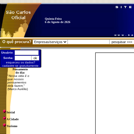
Quinta-Feira
6 de Agosto de 2026
O quê procura?
Usuário:
Senha:
esqueceu os dados?
cadastre-se gratuitamente
Pensamento
do dia:
"
Nossa vida é o
que nossos
pensamentos
dela fazem.
"
(Marco Aurélio)
Inicial
A Cidade
Turismo