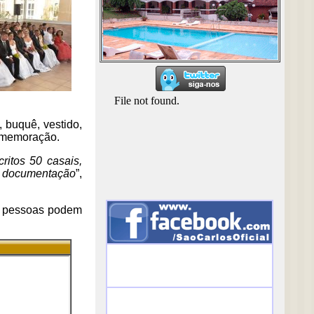
, buquê, vestido,
comemoração.
ritos 50 casais,
da documentação
”,
s pessoas podem