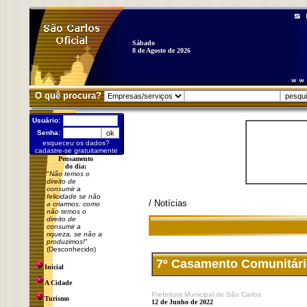
Sábado
8 de Agosto de 2026
O quê procura?
Usuário:
Senha:
esqueceu os dados?
cadastre-se gratuitamente
Pensamento
do dia:
"
Não temos o
direito de
consumir a
felicidade se não
/ Notícias
a criarmos: como
não temos o
direito de
consumir a
riqueza, se não a
produzimos!
"
(Desconhecido)
7º Casamento Comunitário 
Inicial
A Cidade
Prefeitura Municipal de São Carlos
Turismo
12 de Junho de 2022