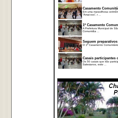
Casamento Comunitári
Em uma maravilhosa cerimôni
“Amai-vos”, r ...
1º Casamento Comunit
A Prefeitura Municipal de Sã
Comunit&a ...
Seguem preparativos
O 1º Casamento Comunitário “
Casais participantes
Os 50 casais que irão partic
Salesianos, estiv ...