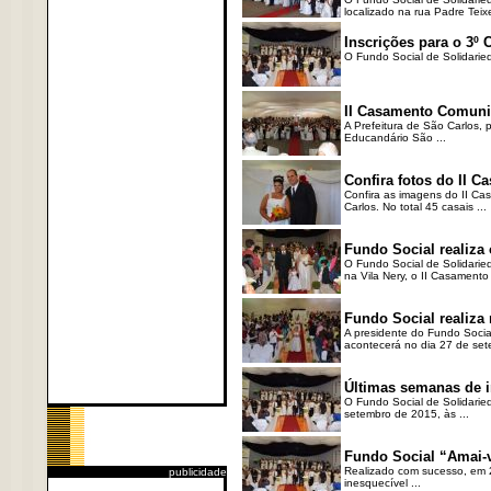
localizado na rua Padre Teixei
Inscrições para o 3º
O Fundo Social de Solidaried
II Casamento Comunit
A Prefeitura de São Carlos, 
Educandário São ...
Confira fotos do II 
Confira as imagens do II Ca
Carlos. No total 45 casais ...
Fundo Social realiza
O Fundo Social de Solidaried
na Vila Nery, o II Casamento 
Fundo Social realiza
A presidente do Fundo Socia
acontecerá no dia 27 de sete
Últimas semanas de i
O Fundo Social de Solidarie
setembro de 2015, às ...
Fundo Social “Amai-v
Realizado com sucesso, em 2
publicidade
inesquecível ...