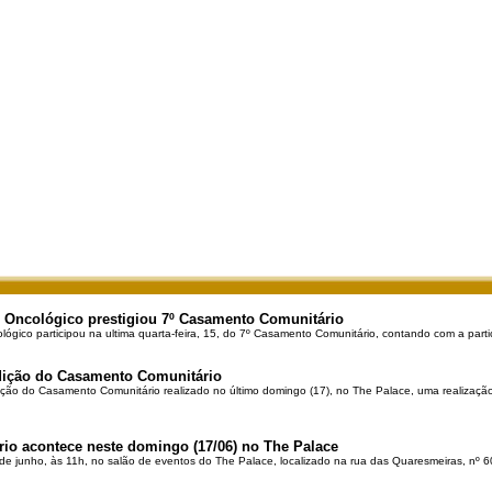
 Oncológico prestigiou 7º Casamento Comunitário
ógico participou na ultima quarta-feira, 15, do 7º Casamento Comunitário, contando com a parti
Edição do Casamento Comunitário
ção do Casamento Comunitário realizado no último domingo (17), no The Palace, uma realização 
o acontece neste domingo (17/06) no The Palace
de junho, às 11h, no salão de eventos do The Palace, localizado na rua das Quaresmeiras, nº 6