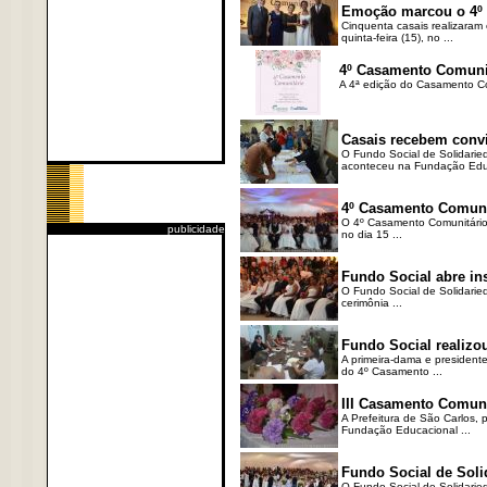
Emoção marcou o 4º
Cinquenta casais realizaram 
quinta-feira (15), no ...
4º Casamento Comunitár
A 4ª edição do Casamento Comun
Casais recebem conv
O Fundo Social de Solidaried
aconteceu na Fundação Educ
4º Casamento Comunitá
O 4º Casamento Comunitário,
publicidade
no dia 15 ...
Fundo Social abre in
O Fundo Social de Solidaried
cerimônia ...
Fundo Social realizo
A primeira-dama e presidente
do 4º Casamento ...
III Casamento Comuni
A Prefeitura de São Carlos, 
Fundação Educacional ...
Fundo Social de Soli
O Fundo Social de Solidarie