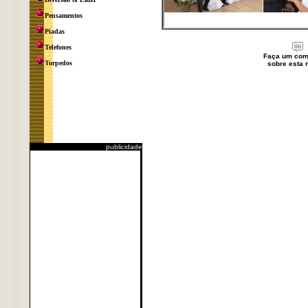
Pensamentos
Piadas
Telefones
Faça um com
Torpedos
sobre esta n
publicidade