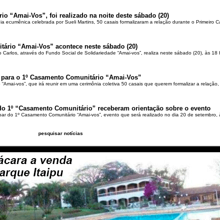
o “Amai-Vos”, foi realizado na noite deste sábado (20)
a ecumênica celebrada por Sueli Martins, 50 casais formalizaram a relação durante o Primeiro 
ário “Amai-Vos” acontece neste sábado (20)
o Carlos, através do Fundo Social de Solidariedade “Amai-vos”, realiza neste sábado (20), às 1
 para o 1º Casamento Comunitário “Amai-Vos”
Amai-vos”, que irá reunir em uma cerimônia coletiva 50 casais que querem formalizar a relação, s
 do 1º “Casamento Comunitário” receberam orientação sobre o evento
ipar do 1º Casamento Comunitário “Amai-vos”, evento que será realizado no dia 20 de setembro, 
pesquisar notícias