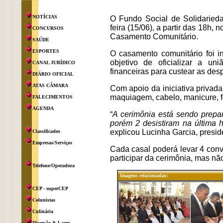
NOTÍCIAS
O Fundo Social de Solidarieda
feira (15/06), a partir das 18h, 
CONCURSOS
Casamento Comunitário.
SAÚDE
ESPORTES
O casamento comunitário foi i
objetivo de oficializar a u
CANAL JURÍDICO
financeiras para custear as des
DIÁRIO OFICIAL
ATAS CÂMARA
Com apoio da iniciativa privada
maquiagem, cabelo, manicure, 
FALECIMENTOS
AGENDA
“
A cerimônia está sendo prepar
porém 2 desistiram na última 
explicou Lucinha Garcia, presid
Classificados
Empresas/Serviços
Cada casal poderá levar 4 con
participar da cerimônia, mas nã
Telefone/Operadora
Imagens relacionadas:
CEP - superCEP
Colunistas
Culinária
Diversão & Lazer