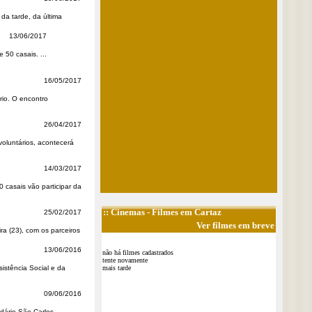
da tarde, da última
13/06/2017
 50 casais. ...
16/05/2017
rio. O encontro
26/04/2017
oluntários, acontecerá
14/03/2017
 casais vão participar da
::
Cinemas
- Filmes em Cartaz
25/02/2017
Ver filmes em breve
ra (23), com os parceiros
13/06/2016
não há filmes cadastrados
tente novamente
istência Social e da
mais tarde
09/06/2016
dário São Carlos,