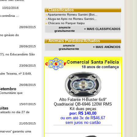
10/02/2016
:: Classificados
Apartamento Romeu Santini (Bot...
cerimônia ...
Aluga-se Apto no Romeu Santini...
Chácara no Parque Itaipu
28/09/2015
anuncie
+ MAIS CLASSIFICADOS
gratuitamente
no ginásio do
:: Animais Perdidos/Achados
anuncie
28/09/2015
+ MAIS ANÚNCIOS
gratuitamente
(27), no Educandário São
23/09/2015
re Teixeira, nº 3.649,
26/08/2015
Setembro
 Comunitário que
15/07/2015
uitas
alizado no dia 27 de
21/05/2015
mai-vos” garantiu uma