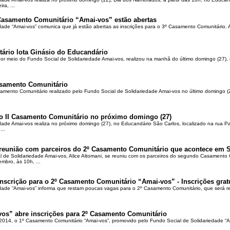
ra, ...
 Casamento Comunitário “Amai-vos” estão abertas
ade “Amai-vos” comunica que já estão abertas as inscrições para o 3º Casamento Comunitário. A 
ário lota Ginásio do Educandário
por meio do Fundo Social de Solidariedade Amai-vos, realizou na manhã do último domingo (27), 
Casamento Comunitário
samento Comunitário realizado pelo Fundo Social de Solidariedade Amai-vos no último domingo 
 o II Casamento Comunitário no próximo domingo (27)
ade Amai-vos realiza no próximo domingo (27), no Educandário São Carlos, localizado na rua Pad
...
 reunião com parceiros do 2º Casamento Comunitário que acontece em 
l de Solidariedade Amai-vos, Alice Altomani, se reuniu com os parceiros do segundo Casamento
mbro, às 10h, ...
nscrição para o 2º Casamento Comunitário “Amai-vos” - Inscrições grat
dade “Amai-vos” informa que restam poucas vagas para o 2º Casamento Comunitário, que será re
os” abre inscrições para 2º Casamento Comunitário
014, o 1º Casamento Comunitário “Amai-vos”, promovido pelo Fundo Social de Solidariedade “A