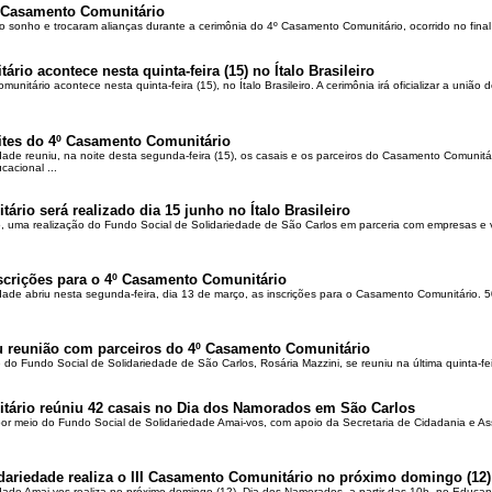
 Casamento Comunitário
o sonho e trocaram alianças durante a cerimônia do 4º Casamento Comunitário, ocorrido no final 
io acontece nesta quinta-feira (15) no Ítalo Brasileiro
itário acontece nesta quinta-feira (15), no Ítalo Brasileiro. A cerimônia irá oficializar a união de
ites do 4º Casamento Comunitário
ade reuniu, na noite desta segunda-feira (15), os casais e os parceiros do Casamento Comunitá
acional ...
rio será realizado dia 15 junho no Ítalo Brasileiro
 uma realização do Fundo Social de Solidariedade de São Carlos em parceria com empresas e v
scrições para o 4º Casamento Comunitário
ade abriu nesta segunda-feira, dia 13 de março, as inscrições para o Casamento Comunitário. 50
u reunião com parceiros do 4º Casamento Comunitário
 do Fundo Social de Solidariedade de São Carlos, Rosária Mazzini, se reuniu na última quinta-fei
tário reúniu 42 casais no Dia dos Namorados em São Carlos
por meio do Fundo Social de Solidariedade Amai-vos, com apoio da Secretaria de Cidadania e Ass
dariedade realiza o III Casamento Comunitário no próximo domingo (12)
dade Amai-vos realiza no próximo domingo (12), Dia dos Namorados, a partir das 10h, no Educan