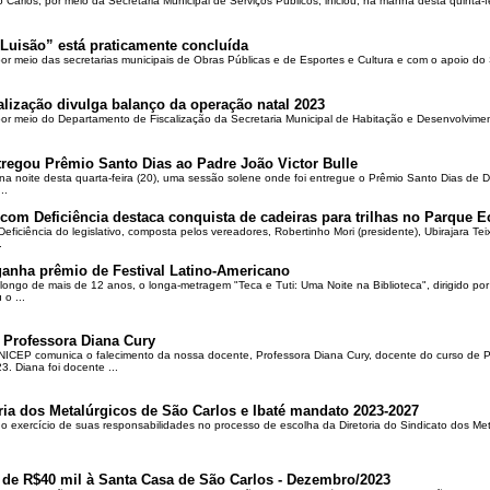
o Carlos, por meio da Secretaria Municipal de Serviços Públicos, iniciou, na manhã desta quinta-f
Luisão” está praticamente concluída
por meio das secretarias municipais de Obras Públicas e de Esportes e Cultura e com o apoio d
alização divulga balanço da operação natal 2023
 por meio do Departamento de Fiscalização da Secretaria Municipal de Habitação e Desenvolvime
regou Prêmio Santo Dias ao Padre João Victor Bulle
na noite desta quarta-feira (20), uma sessão solene onde foi entregue o Prêmio Santo Dias de 
..
om Deficiência destaca conquista de cadeiras para trilhas no Parque E
ciência do legislativo, composta pelos vereadores, Robertinho Mori (presidente), Ubirajara Teixei
.
ganha prêmio de Festival Latino-Americano
ongo de mais de 12 anos, o longa-metragem "Teca e Tuti: Uma Noite na Biblioteca", dirigido po
o ...
 Professora Diana Cury
ICEP comunica o falecimento da nossa docente, Professora Diana Cury, docente do curso de 
. Diana foi docente ...
ria dos Metalúrgicos de São Carlos e Ibaté mandato 2023-2027
no exercício de suas responsabilidades no processo de escolha da Diretoria do Sindicato dos Me
 de R$40 mil à Santa Casa de São Carlos - Dezembro/2023