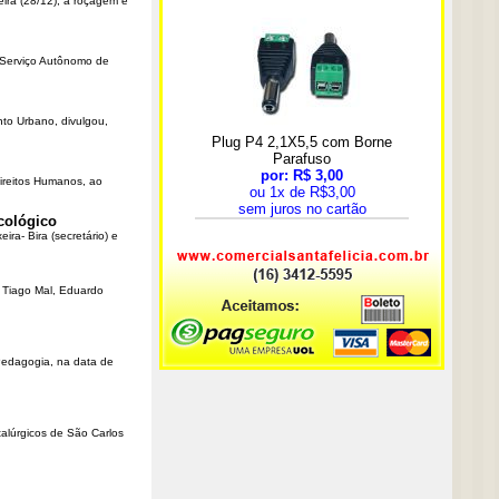
eira (28/12), a roçagem e
o Serviço Autônomo de
nto Urbano, divulgou,
Direitos Humanos, ao
cológico
ra- Bira (secretário) e
r Tiago Mal, Eduardo
Pedagogia, na data de
talúrgicos de São Carlos