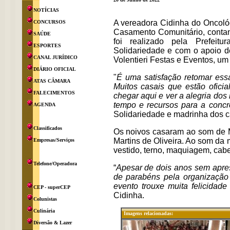
NOTÍCIAS
A vereadora Cidinha do Oncológi
CONCURSOS
Casamento Comunitário, contan
SAÚDE
foi realizado pela Prefeit
ESPORTES
Solidariedade e com o apoio d
CANAL JURÍDICO
Volentieri Festas e Eventos, um
DIÁRIO OFICIAL
"
É uma satisfação retomar ess
ATAS CÂMARA
Muitos casais que estão oficia
FALECIMENTOS
chegar aqui e ver a alegria dos
tempo e recursos para a conc
AGENDA
Solidariedade e madrinha dos c
Classificados
Os noivos casaram ao som de Ma
Martins de Oliveira. Ao som da 
Empresas/Serviços
vestido, terno, maquiagem, cabel
Telefone/Operadora
“
Apesar de dois anos sem apre
de parabéns pela organização
evento trouxe muita felicidade
CEP - superCEP
Cidinha.
Colunistas
Culinária
Imagens relacionadas:
Diversão & Lazer