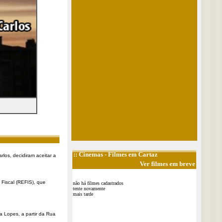
::
Cinemas
- Filmes em Cartaz
rlos, decidiram aceitar a
Ver filmes em breve
Fiscal (REFIS), que
não há filmes cadastrados
tente novamente
mais tarde
a Lopes, a partir da Rua