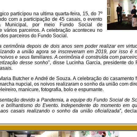
co participou na ultima quarta-feira, 15, do 7º
do com a participação de 45 casais, o evento
ura Municipal, por meio Fundo Social de
e vários parceiros. A celebração aconteceu no
 dos parceiros do Fundo Social.
a cerimônia depois de dois anos sem poder realizar em virt
lizando a união agora se inscreveram em 2019, por isso é mu
 noivos e seus familiares. A cerimônia é construída com parce
retização desse sonho
", disse Lucinha Garcia, presidente do
asais.
ria Butcher e André de Souza. A celebração do casamento foi
marcha nupcial, os noivos realizaram o sonho da união com dir
eireiro, manicure, fotografia, bolo e espumante.
sentação devido a Pandemia, a equipe do Fundo Social de So
 e brilhantismo do Evento. Independente do momento em qu
 aos casais realizando o sonho da união oficializada
”, decl