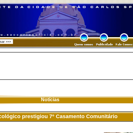
Notícias
cológico prestigiou 7º Casamento Comunitário