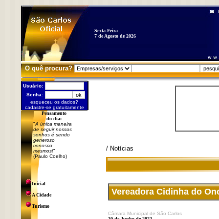
Sexta-Feira
7 de Agosto de 2026
O quê procura?
Usuário:
Senha:
esqueceu os dados?
cadastre-se gratuitamente
Pensamento
do dia:
"
A única maneira
de seguir nossos
sonhos é sendo
generoso
conosco
/ Notícias
mesmos!
"
(Paulo Coelho)
Inicial
Vereadora Cidinha do On
A Cidade
Turismo
Câmara Municipal de São Carlos
20 de Junho de 2022