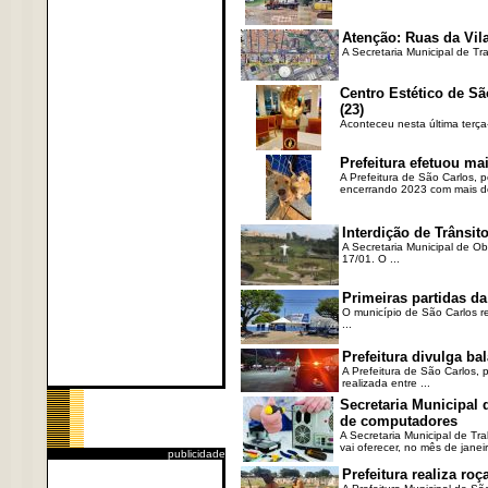
Atenção: Ruas da Vila
A Secretaria Municipal de Tr
Centro Estético de Sã
(23)
Aconteceu nesta última terça
Prefeitura efetuou ma
A Prefeitura de São Carlos, 
encerrando 2023 com mais de 
Interdição de Trânsito
A Secretaria Municipal de Ob
17/01. O ...
Primeiras partidas da
O município de São Carlos re
...
Prefeitura divulga b
A Prefeitura de São Carlos, 
realizada entre ...
Secretaria Municipal
de computadores
A Secretaria Municipal de T
vai oferecer, no mês de janeir
publicidade
Prefeitura realiza r