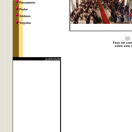
Pensamentos
Piadas
Telefones
Torpedos
Faça um com
sobre esta n
publicidade