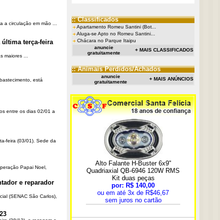
:: Classificados
a a circulação em mão ...
Apartamento Romeu Santini (Bot...
Aluga-se Apto no Romeu Santini...
Chácara no Parque Itaipu
última terça-feira
anuncie
+ MAIS CLASSIFICADOS
gratuitamente
 maiores ...
:: Animais Perdidos/Achados
anuncie
+ MAIS ANÚNCIOS
Abastecimento, está
gratuitamente
os entre os dias 02/01 a
ta-feira (03/01). Sede da
Operação Papai Noel,
tador e reparador
cial (SENAC São Carlos),
23