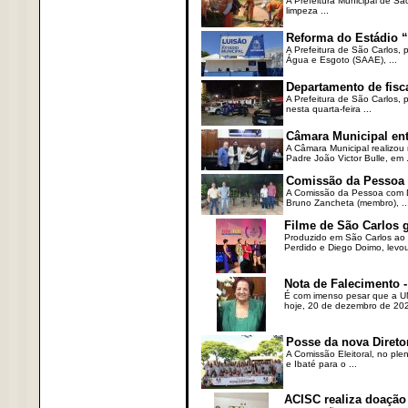
A Prefeitura Municipal de Sã
limpeza ...
Reforma do Estádio “
A Prefeitura de São Carlos, 
Água e Esgoto (SAAE), ...
Departamento de fisc
A Prefeitura de São Carlos,
nesta quarta-feira ...
Câmara Municipal ent
A Câmara Municipal realizou 
Padre João Victor Bulle, em .
Comissão da Pessoa c
A Comissão da Pessoa com Defi
Bruno Zancheta (membro), ..
Filme de São Carlos 
Produzido em São Carlos ao l
Perdido e Diego Doimo, levou 
Nota de Falecimento -
É com imenso pesar que a UN
hoje, 20 de dezembro de 2023
Posse da nova Direto
A Comissão Eleitoral, no ple
e Ibaté para o ...
ACISC realiza doação