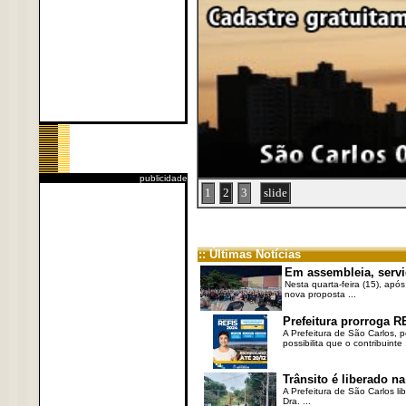
publicidade
1
2
3
slide
:: Últimas Notícias
Em assembleia, servi
Nesta quarta-feira (15), após
nova proposta ...
Prefeitura prorroga R
A Prefeitura de São Carlos, 
possibilita que o contribuinte .
Trânsito é liberado na
A Prefeitura de São Carlos li
Dra. ...