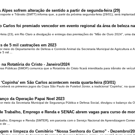
 Alpes sofrem alteração de sentido a partir de segunda-feira (29)
ansporte e Trânsito (SMTT) informa que, a partir da próxima segunda-feira (29/01), será implantad
o Carlos foi premiado vencedor em evento regional da área de beleza na 
-feira (23), em Rio Claro a divulgação e entrega das premiações do "Mão de Ouro 2024", uma das
is de 5 mil castrações em 2023
por meio do Departamento de Defesa e Controle Animal da Secretaria Municipal de Agricultura e 
5 mil ...
 na Rotatória do Cristo - Janeiro/2024
ras Públicas (SMOP) comunica que a Rotatória do Cristo ficará interditada para trânsito de veícul
 ‘Copinha’ em São Carlos acontecem nesta quarta-feira (03/01)
ceberá os primeiros jogos da Copa São Paulo de Futebol Júnior, a tradicional ‘Copinha’, na quar
alanço da Operação Papai Noel 2023
por meio da Secretaria Municipal de Segurança Pública e Defesa Social, divulgou o balanço da 
 de Trabalho, Emprego e Renda e SENAC abrem vagas para curso de mon
rabalho, Emprego e Renda (SMTER), em parceria com o Serviço Nacional de Aprendizagem Comer
o de ...
oçagem e limpeza do Cemitério “Nossa Senhora do Carmo” - Dezembro/20