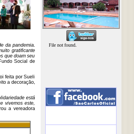
ude da pandemia.
ito gratificante
iros que doam seu
 Fundo Social de
 feita por Sueli
eito a decoração,
lidariedade está
e vivemos este,
arou a vereadora