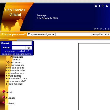
Domingo
9 de Agosto de 2026
O quê procura?
Usuário:
Senha:
esqueceu os dados?
cadastre-se gratuitamente
Pensamento
do dia:
"
Quem tenta
possuir uma flor
verá sua beleza
murchando. Mas
quem olhar uma
flor no campo
permanecerá para
sempre com ela!
"
(Paulo Coelho)
Inicial
A Cidade
Turismo