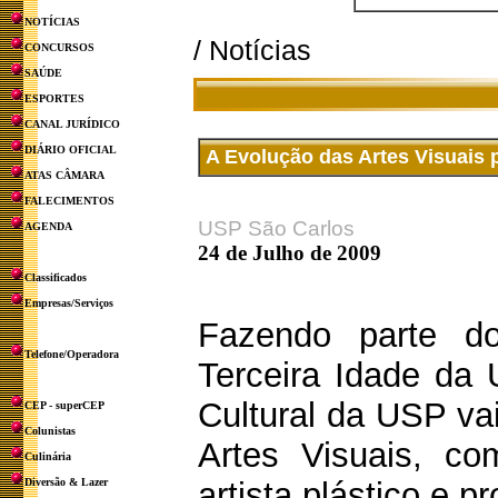
NOTÍCIAS
/ Notícias
CONCURSOS
SAÚDE
ESPORTES
CANAL JURÍDICO
DIÁRIO OFICIAL
A Evolução das Artes Visuais p
ATAS CÂMARA
FALECIMENTOS
USP São Carlos
AGENDA
24 de Julho de 2009
Classificados
Empresas/Serviços
Fazendo parte do
Telefone/Operadora
Terceira Idade da 
Cultural da USP va
CEP - superCEP
Colunistas
Artes Visuais, c
Culinária
Diversão & Lazer
artista plástico e p