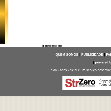
indique nosso site
|
QUEM SOMOS
|
PUBLICIDADE
|
FA
|
powered 
São Carlos Oficial é um serviço desenvol
Copyrig
Todos di