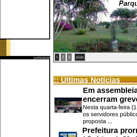
1
2
3
slide
publicidade
:: Últimas Notícias
Em assembleia
encerram grev
Nesta quarta-feira (
os servidores públic
proposta ...
Prefeitura pro