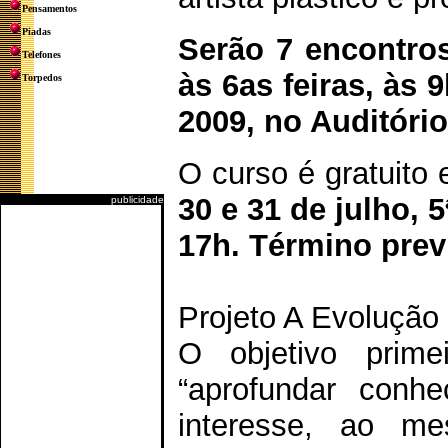
Pensamentos
Piadas
Serão 7 encontro
Telefones
às 6as feiras, às 
Torpedos
2009, no Auditóri
O curso é gratuito
30 e 31 de julho, 5
publicidade
17h. Término prev
Projeto A Evolução 
O objetivo prime
“aprofundar conh
interesse, ao me