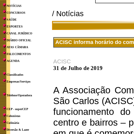
NOTÍCIAS
/ Notícias
CONCURSOS
SAÚDE
ESPORTES
CANAL JURÍDICO
DIÁRIO OFICIAL
ACISC informa horário do com
ATAS CÂMARA
FALECIMENTOS
ACISC
AGENDA
31 de Julho de 2019
Classificados
Empresas/Serviços
A Associação Comer
Telefone/Operadora
São Carlos (ACISC)
funcionamento do
CEP - superCEP
Colunistas
centro e bairros – 
Culinária
Diversão & Lazer
em que é comemora