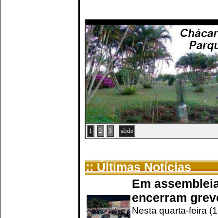
1
2
3
slide
:: Últimas Notícias
Em assembleia
encerram grev
Nesta quarta-feira (