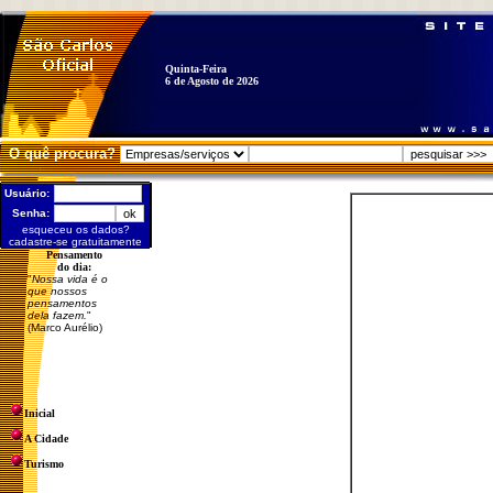
Quinta-Feira
6 de Agosto de 2026
O quê procura?
Usuário:
Senha:
esqueceu os dados?
cadastre-se gratuitamente
Pensamento
do dia:
"
Nossa vida é o
que nossos
pensamentos
dela fazem.
"
(Marco Aurélio)
Inicial
A Cidade
Turismo