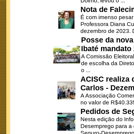
Doimo, levou o ...
Nota de Faleci
É com imenso pesar
Professora Diana Cu
dezembro de 2023. Di
Posse da nova 
Ibaté mandato
A Comissão Eleitora
de escolha da Direto
o ...
ACISC realiza 
Carlos - Deze
A Associação Comerc
no valor de R$40.335
Pedidos de Se
Nesta edição do Inf
Desemprego para a c
Seguro-Desemprego 