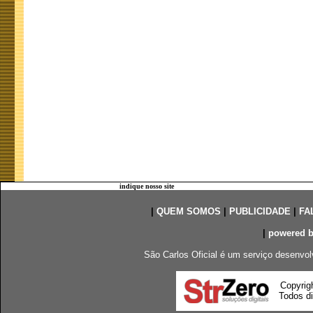
indique nosso site
|
QUEM SOMOS
|
PUBLICIDADE
|
FA
|
powered 
São Carlos Oficial é um serviço desenvol
Copyrig
Todos di