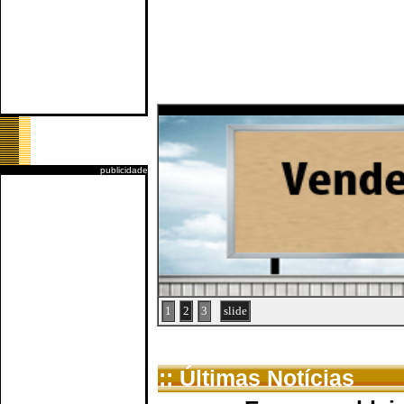
publicidade
1
2
3
slide
:: Últimas Notícias