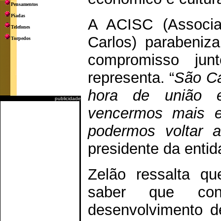
Pensamentos
Piadas
A ACISC (Associa
Telefones
Carlos) parabeniz
Torpedos
compromisso jun
representa. “
São Ca
hora de união e 
publicidade
vencermos mais es
podermos voltar 
presidente da enti
Zelão ressalta q
saber que con
desenvolvimento d