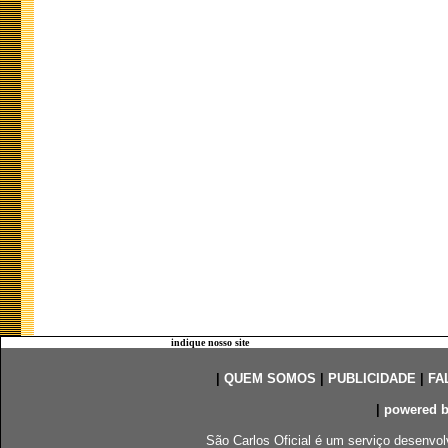
indique nosso site
|
QUEM SOMOS
|
PUBLICIDADE
|
FA
|
powered 
São Carlos Oficial é um serviço desenvol