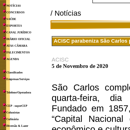
NOTÍCIAS
/ Notícias
CONCURSOS
SAÚDE
ESPORTES
CANAL JURÍDICO
DIÁRIO OFICIAL
ACISC parabeniza São Carlos 
ATAS CÂMARA
FALECIMENTOS
ACISC
AGENDA
5 de Novembro de 2020
Classificados
Empresas/Serviços
São Carlos compl
Telefone/Operadora
quarta-feira, d
Fundado em 1857,
CEP - superCEP
Colunistas
“Capital Nacional
Culinária
Diversão & Lazer
econômico e cultural