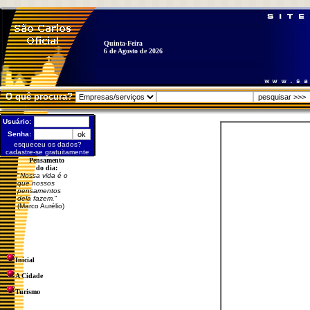
Quinta-Feira
6 de Agosto de 2026
O quê procura?
Usuário:
Senha:
esqueceu os dados?
cadastre-se gratuitamente
Pensamento
do dia:
"
Nossa vida é o
que nossos
pensamentos
dela fazem.
"
(Marco Aurélio)
Inicial
A Cidade
Turismo