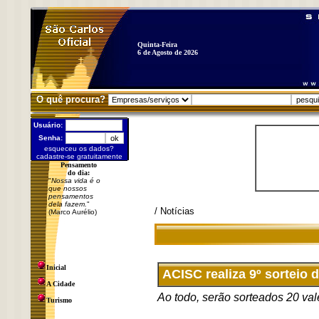
Quinta-Feira
6 de Agosto de 2026
O quê procura?
Usuário:
Senha:
esqueceu os dados?
cadastre-se gratuitamente
Pensamento
do dia:
"
Nossa vida é o
que nossos
pensamentos
dela fazem.
"
/ Notícias
(Marco Aurélio)
Inicial
ACISC realiza 9º sorteio
A Cidade
Ao todo, serão sorteados 20 va
Turismo