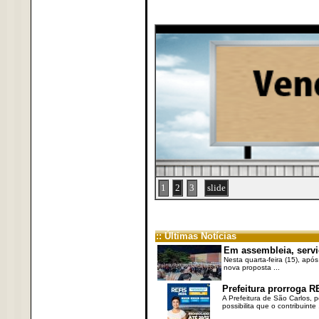
1
2
3
slide
:: Últimas Notícias
Em assembleia, servi
Nesta quarta-feira (15), após
nova proposta ...
Prefeitura prorroga R
A Prefeitura de São Carlos, 
possibilita que o contribuinte .