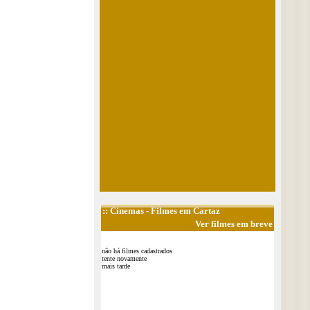
::
Cinemas
- Filmes em Cartaz
Ver filmes em breve
não há filmes cadastrados
tente novamente
mais tarde