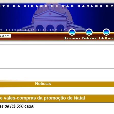
Notícias
 de vales-compras da promoção de Natal
les de R$ 500 cada.