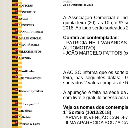
ACISC
20 de Dezembro de 2018
NOTÍCIAS
CONCURSOS
A Associação Comercial e Indu
SAÚDE
quinta-feira (20), às 10h, o 9º
ESPORTES
2018. Ao todo serão sorteados 2
CANAL JURÍDICO
Confira as contempladas:
DIÁRIO OFICIAL
- PATRICIA HELI VARANDAS
ATAS CÂMARA
AUTOMOTIVO)
FALECIMENTOS
- JOÃO MARCELO FATTORI (c
AGENDA
Classificados
A ACISC informa que os sorteio
feira, nas seguintes datas: 1
Empresas/Serviços
sorteados 2 vales-compras de R
Telefone/Operadora
A apuração é feita na sede da 
com livre e gratuito acesso aos 
CEP - superCEP
Veja os nomes dos contemplad
Colunistas
1º Sorteio (10/12/2018)
- ARIANE INVENÇÃO CARDEAL 
Culinária
- ILMA APARECIDA SOUZA CAR
Diversão & Lazer