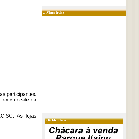
:: Mais lidas
s participantes,
liente no site da
CISC. As lojas
»
Publicidade