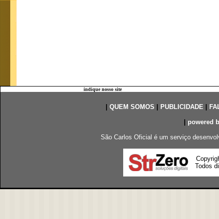
indique nosso site
|
QUEM SOMOS
|
PUBLICIDADE
|
FA
|
powered 
São Carlos Oficial é um serviço desenvol
Copyrig
Todos di