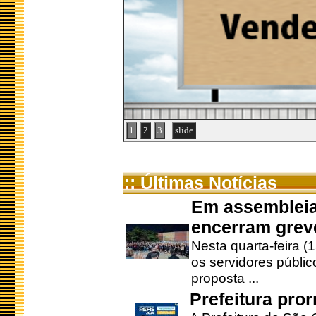
1
2
3
slide
:: Últimas Notícias
Em assembleia
encerram grev
Nesta quarta-feira (
os servidores públic
proposta ...
Prefeitura pro