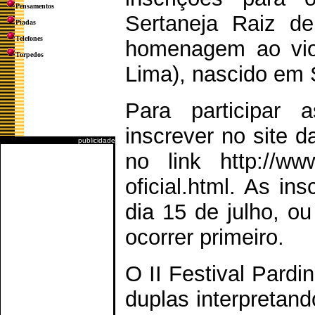
Pensamentos
Sertaneja Raiz d
Piadas
Telefones
homenagem ao viol
Torpedos
Lima), nascido em 
Para participar 
inscrever no site d
publicidade
no link http://www.
oficial.html. As in
dia 15 de julho, ou
ocorrer primeiro.
O II Festival Pardi
duplas interpretand