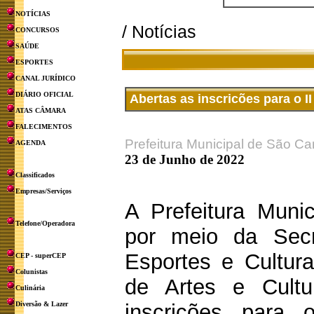
NOTÍCIAS
/ Notícias
CONCURSOS
SAÚDE
ESPORTES
CANAL JURÍDICO
DIÁRIO OFICIAL
Abertas as inscricões para o I
ATAS CÂMARA
FALECIMENTOS
Prefeitura Municipal de São Ca
AGENDA
23 de Junho de 2022
Classificados
Empresas/Serviços
A Prefeitura Muni
Telefone/Operadora
por meio da Secr
Esportes e Cultur
CEP - superCEP
Colunistas
de Artes e Cultu
Culinária
Diversão & Lazer
inscrições para 