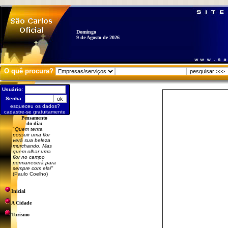
Domingo
9 de Agosto de 2026
O quê procura?
Usuário:
Senha:
esqueceu os dados?
cadastre-se gratuitamente
Pensamento
do dia:
"
Quem tenta
possuir uma flor
verá sua beleza
murchando. Mas
quem olhar uma
flor no campo
permanecerá para
sempre com ela!
"
(Paulo Coelho)
Inicial
A Cidade
Turismo