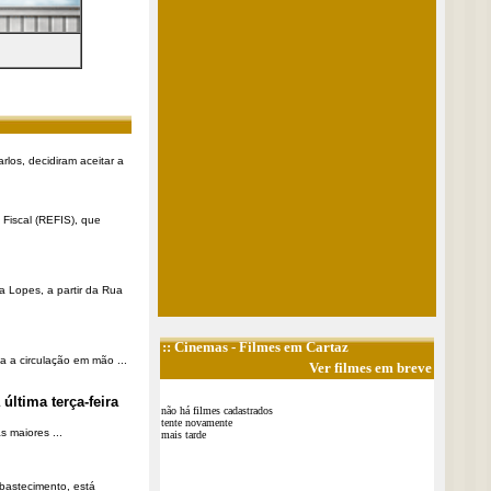
rlos, decidiram aceitar a
Fiscal (REFIS), que
a Lopes, a partir da Rua
::
Cinemas
- Filmes em Cartaz
a a circulação em mão ...
Ver filmes em breve
última terça-feira
não há filmes cadastrados
tente novamente
 maiores ...
mais tarde
Abastecimento, está