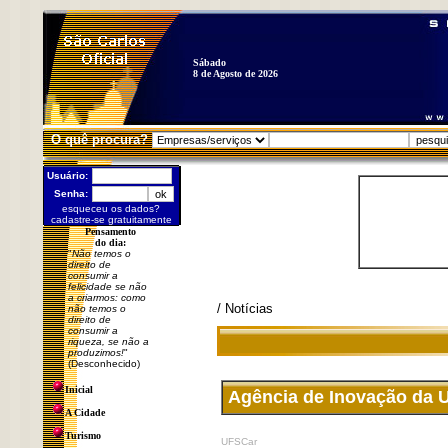
Sábado
8 de Agosto de 2026
O quê procura?
Usuário:
Senha:
esqueceu os dados?
cadastre-se gratuitamente
Pensamento
do dia:
"
Não temos o
direito de
consumir a
felicidade se não
a criarmos: como
/ Notícias
não temos o
direito de
consumir a
riqueza, se não a
produzimos!
"
(Desconhecido)
Inicial
Agência de Inovação da U
A Cidade
Turismo
UFSCar