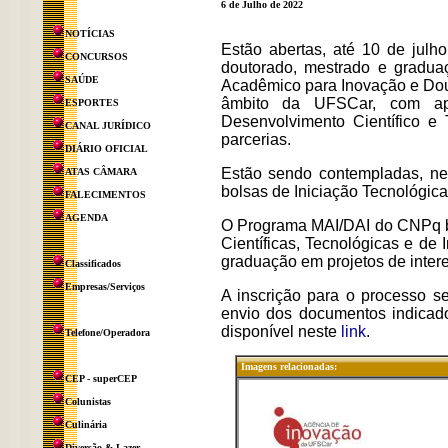
6 de Julho de 2022
NOTÍCIAS
Estão abertas, até 10 de julh
CONCURSOS
doutorado, mestrado e gradua
SAÚDE
Acadêmico para Inovação e Dou
âmbito da UFSCar, com apo
ESPORTES
Desenvolvimento Científico e
CANAL JURÍDICO
parcerias.
DIÁRIO OFICIAL
Estão sendo contempladas, ne
ATAS CÂMARA
bolsas de Iniciação Tecnológica 
FALECIMENTOS
AGENDA
O Programa MAI/DAI do CNPq bu
Científicas, Tecnológicas e de
graduação em projetos de inter
Classificados
Empresas/Serviços
A inscrição para o processo s
envio dos documentos indica
disponível neste
link
.
Telefone/Operadora
Imagens relacionadas:
CEP - superCEP
Colunistas
Culinária
Diversão & Lazer