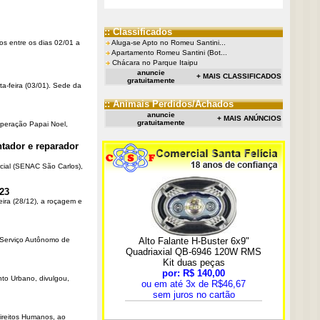
:: Classificados
os entre os dias 02/01 a
Aluga-se Apto no Romeu Santini...
Apartamento Romeu Santini (Bot...
Chácara no Parque Itaipu
anuncie
+ MAIS CLASSIFICADOS
gratuitamente
ta-feira (03/01). Sede da
:: Animais Perdidos/Achados
anuncie
+ MAIS ANÚNCIOS
gratuitamente
Operação Papai Noel,
tador e reparador
cial (SENAC São Carlos),
23
eira (28/12), a roçagem e
o Serviço Autônomo de
nto Urbano, divulgou,
Direitos Humanos, ao