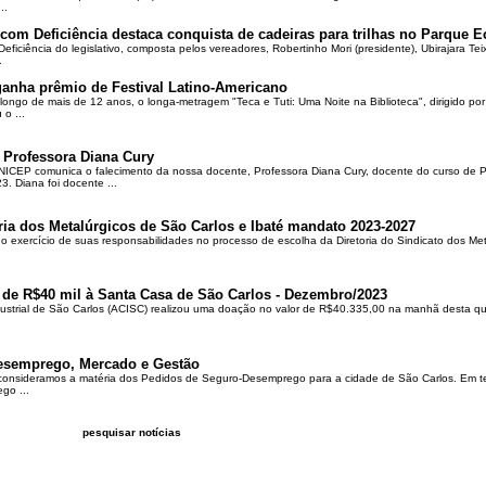
..
om Deficiência destaca conquista de cadeiras para trilhas no Parque E
ciência do legislativo, composta pelos vereadores, Robertinho Mori (presidente), Ubirajara Teixei
.
ganha prêmio de Festival Latino-Americano
ongo de mais de 12 anos, o longa-metragem "Teca e Tuti: Uma Noite na Biblioteca", dirigido po
o ...
 Professora Diana Cury
ICEP comunica o falecimento da nossa docente, Professora Diana Cury, docente do curso de 
. Diana foi docente ...
ria dos Metalúrgicos de São Carlos e Ibaté mandato 2023-2027
no exercício de suas responsabilidades no processo de escolha da Diretoria do Sindicato dos Me
 de R$40 mil à Santa Casa de São Carlos - Dezembro/2023
ustrial de São Carlos (ACISC) realizou uma doação no valor de R$40.335,00 na manhã desta quin
esemprego, Mercado e Gestão
 consideramos a matéria dos Pedidos de Seguro-Desemprego para a cidade de São Carlos. Em te
go ...
pesquisar notícias