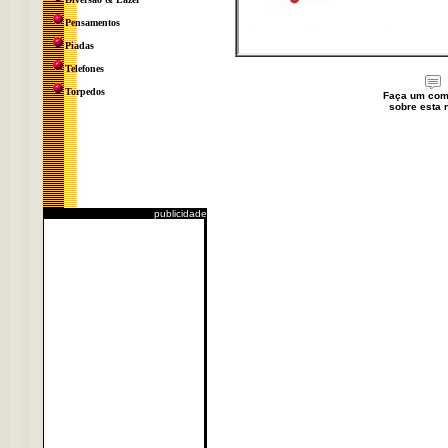
Pensamentos
Piadas
Telefones
Torpedos
Faça um com
sobre esta n
publicidade