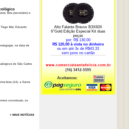
cológico
ra- Bira (secretário) e
r Tiago Mal, Eduardo
Pedagogia, na data de
talúrgicos de São Carlos
ta-feira (14), a Santa
rmos conceituais, os
+ MAIS NOTÍCIAS