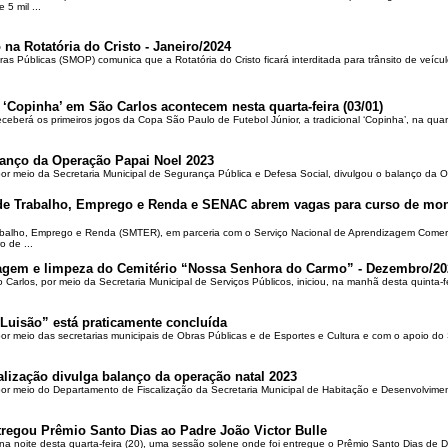
5 mil ...
 na Rotatória do Cristo - Janeiro/2024
ras Públicas (SMOP) comunica que a Rotatória do Cristo ficará interditada para trânsito de veícul
 ‘Copinha’ em São Carlos acontecem nesta quarta-feira (03/01)
ceberá os primeiros jogos da Copa São Paulo de Futebol Júnior, a tradicional ‘Copinha’, na quar
alanço da Operação Papai Noel 2023
por meio da Secretaria Municipal de Segurança Pública e Defesa Social, divulgou o balanço da 
 de Trabalho, Emprego e Renda e SENAC abrem vagas para curso de mon
rabalho, Emprego e Renda (SMTER), em parceria com o Serviço Nacional de Aprendizagem Comer
o de ...
oçagem e limpeza do Cemitério “Nossa Senhora do Carmo” - Dezembro/20
o Carlos, por meio da Secretaria Municipal de Serviços Públicos, iniciou, na manhã desta quinta-f
Luisão” está praticamente concluída
por meio das secretarias municipais de Obras Públicas e de Esportes e Cultura e com o apoio d
alização divulga balanço da operação natal 2023
 por meio do Departamento de Fiscalização da Secretaria Municipal de Habitação e Desenvolvime
regou Prêmio Santo Dias ao Padre João Victor Bulle
na noite desta quarta-feira (20), uma sessão solene onde foi entregue o Prêmio Santo Dias de 