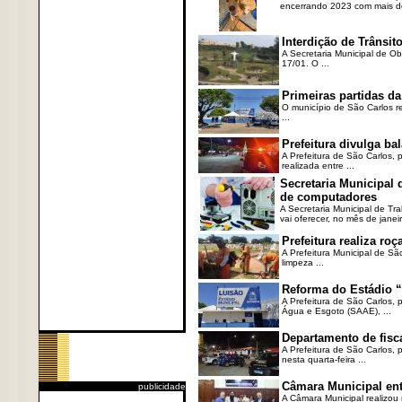
encerrando 2023 com mais de 
Interdição de Trânsito
A Secretaria Municipal de Ob
17/01. O ...
Primeiras partidas da
O município de São Carlos re
...
Prefeitura divulga b
A Prefeitura de São Carlos, 
realizada entre ...
Secretaria Municipal
de computadores
A Secretaria Municipal de T
vai oferecer, no mês de janeir
Prefeitura realiza r
A Prefeitura Municipal de Sã
limpeza ...
Reforma do Estádio “
A Prefeitura de São Carlos, 
Água e Esgoto (SAAE), ...
Departamento de fisc
A Prefeitura de São Carlos,
nesta quarta-feira ...
Câmara Municipal ent
publicidade
A Câmara Municipal realizou 