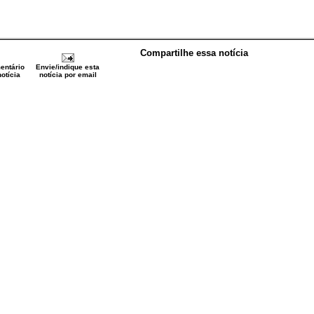
Compartilhe essa notícia
entário
Envie/indique esta
otícia
notícia por email