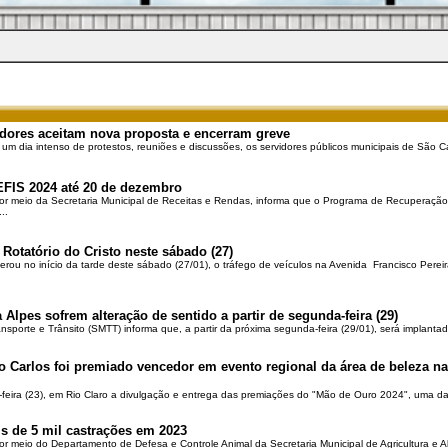
dores aceitam nova proposta e encerram greve
 um dia intenso de protestos, reuniões e discussões, os servidores públicos municipais de São Ca
EFIS 2024 até 20 de dezembro
por meio da Secretaria Municipal de Receitas e Rendas, informa que o Programa de Recuperação 
..
 Rotatório do Cristo neste sábado (27)
berou no início da tarde deste sábado (27/01), o tráfego de veículos na Avenida Francisco Pereir
 Alpes sofrem alteração de sentido a partir de segunda-feira (29)
ansporte e Trânsito (SMTT) informa que, a partir da próxima segunda-feira (29/01), será implantad
o Carlos foi premiado vencedor em evento regional da área de beleza na 
-feira (23), em Rio Claro a divulgação e entrega das premiações do "Mão de Ouro 2024", uma das
is de 5 mil castrações em 2023
por meio do Departamento de Defesa e Controle Animal da Secretaria Municipal de Agricultura e 