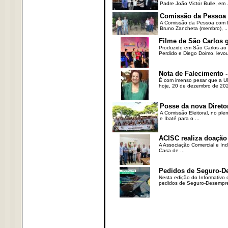
Padre João Victor Bulle, em .
Comissão da Pessoa c
A Comissão da Pessoa com Defi
Bruno Zancheta (membro), ..
Filme de São Carlos 
Produzido em São Carlos ao l
Perdido e Diego Doimo, levou 
Nota de Falecimento -
É com imenso pesar que a UN
hoje, 20 de dezembro de 2023
Posse da nova Direto
A Comissão Eleitoral, no ple
e Ibaté para o ...
ACISC realiza doação
A Associação Comercial e Ind
Casa de ...
Pedidos de Seguro-D
Nesta edição do Informativo
pedidos de Seguro-Desempre