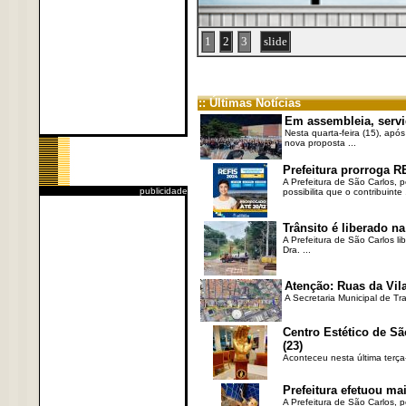
1
2
3
slide
:: Últimas Notícias
Em assembleia, servi
Nesta quarta-feira (15), após
nova proposta ...
Prefeitura prorroga R
A Prefeitura de São Carlos, 
publicidade
possibilita que o contribuinte .
Trânsito é liberado na
A Prefeitura de São Carlos li
Dra. ...
Atenção: Ruas da Vila
A Secretaria Municipal de Tr
Centro Estético de Sã
(23)
Aconteceu nesta última terça
Prefeitura efetuou ma
A Prefeitura de São Carlos, 