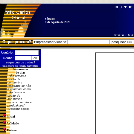
Sábado
8 de Agosto de 2026
O quê procura?
Usuário:
Senha:
esqueceu os dados?
cadastre-se gratuitamente
Pensamento
do dia:
"
Não temos o
direito de
consumir a
felicidade se não
a criarmos: como
não temos o
direito de
consumir a
riqueza, se não a
produzimos!
"
(Desconhecido)
Inicial
A Cidade
Turismo