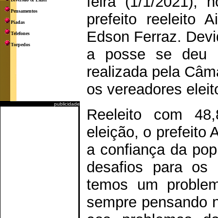
feira (1/1/2021), 
Pensamentos
prefeito reeleito A
Piadas
Edson Ferraz. Devi
Telefones
Torpedos
a posse se deu p
realizada pela Câ
os vereadores elei
publicidade
Reeleito com 48,
eleição, o prefeito
a confiança da pop
desafios para os 
temos um problema
sempre pensando n