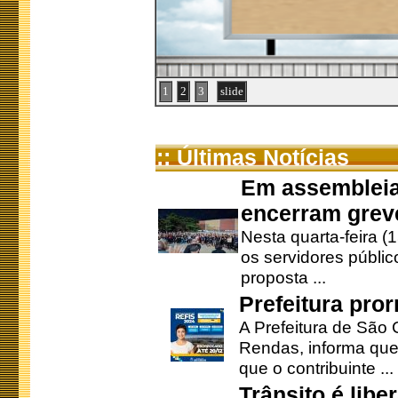
1
2
3
slide
:: Últimas Notícias
Em assembleia
encerram grev
Nesta quarta-feira (
os servidores públic
proposta ...
Prefeitura pro
A Prefeitura de São 
Rendas, informa que
que o contribuinte ...
Trânsito é lib