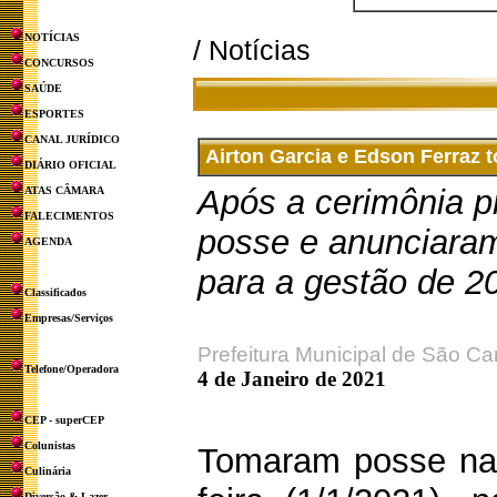
NOTÍCIAS
/ Notícias
CONCURSOS
SAÚDE
ESPORTES
CANAL JURÍDICO
Airton Garcia e Edson Ferraz 
DIÁRIO OFICIAL
Após a cerimônia pr
ATAS CÂMARA
FALECIMENTOS
posse e anunciaram 
AGENDA
para a gestão de 2
Classificados
Empresas/Serviços
Prefeitura Municipal de São Ca
Telefone/Operadora
4 de Janeiro de 2021
CEP - superCEP
Colunistas
Tomaram posse na
Culinária
Diversão & Lazer