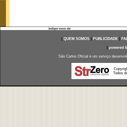
indique nosso site
|
QUEM SOMOS
|
PUBLICIDADE
|
FA
|
powered 
São Carlos Oficial é um serviço desenvol
Copyrig
Todos di