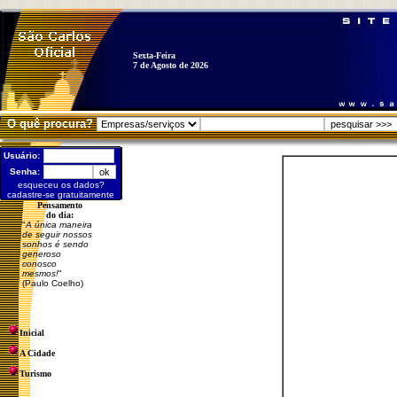
Sexta-Feira
7 de Agosto de 2026
O quê procura?
Usuário:
Senha:
esqueceu os dados?
cadastre-se gratuitamente
Pensamento
do dia:
"
A única maneira
de seguir nossos
sonhos é sendo
generoso
conosco
mesmos!
"
(Paulo Coelho)
Inicial
A Cidade
Turismo