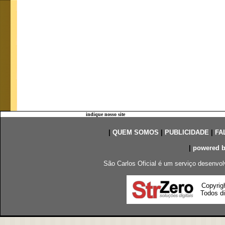
indique nosso site
|
QUEM SOMOS
|
PUBLICIDADE
|
FA
|
powered 
São Carlos Oficial é um serviço desenvol
Copyrig
Todos di