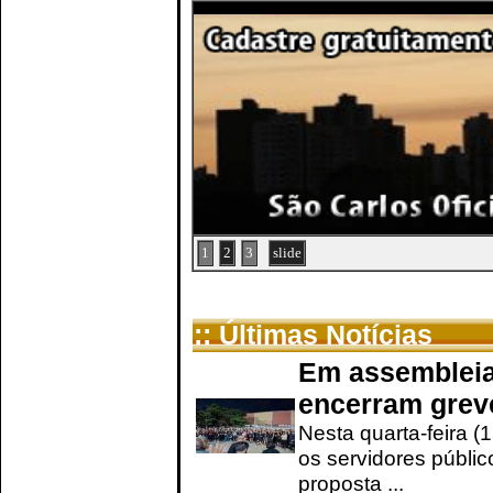
1
2
3
slide
:: Últimas Notícias
Em assembleia
encerram grev
Nesta quarta-feira (
os servidores públic
proposta ...