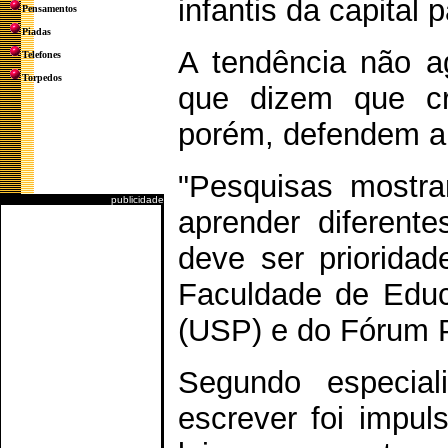
infantis da capital p
Pensamentos
Piadas
A tendência não ag
Telefones
Torpedos
que dizem que cr
porém, defendem a
"Pesquisas mostra
publicidade
aprender diferente
deve ser prioridad
Faculdade de Educ
(USP) e do Fórum P
Segundo especial
escrever foi impu