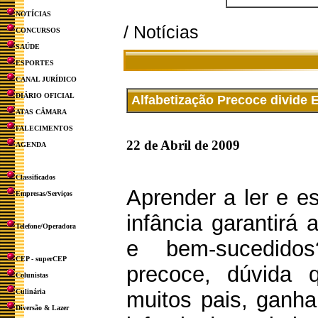
NOTÍCIAS
/ Notícias
CONCURSOS
SAÚDE
ESPORTES
CANAL JURÍDICO
DIÁRIO OFICIAL
Alfabetização Precoce divide E
ATAS CÂMARA
FALECIMENTOS
22 de Abril de 2009
AGENDA
Classificados
Aprender a ler e es
Empresas/Serviços
infância garantirá
Telefone/Operadora
e bem-sucedidos
CEP - superCEP
precoce, dúvida 
Colunistas
Culinária
muitos pais, ganh
Diversão & Lazer