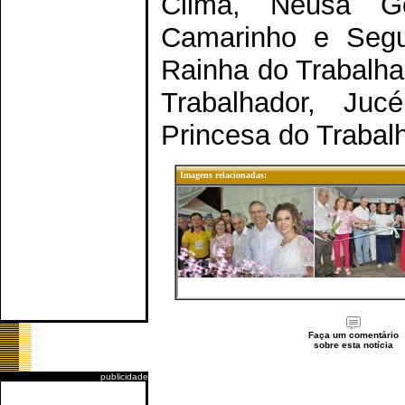
Clima, Neusa Go
Camarinho e Segu
Rainha do Trabalhad
Trabalhador, Juc
Princesa do Trabal
Imagens relacionadas:
Faça um comentário
sobre esta notícia
publicidade