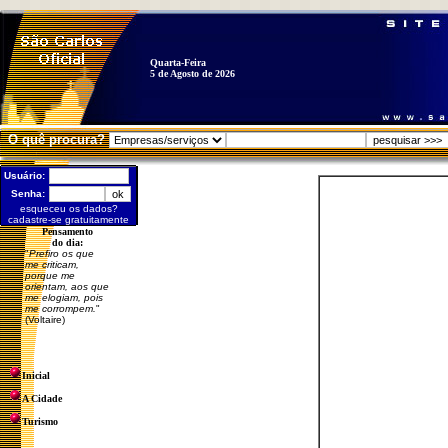
Quarta-Feira
5 de Agosto de 2026
O quê procura?
Usuário:
Senha:
esqueceu os dados?
cadastre-se gratuitamente
Pensamento
do dia:
"
Prefiro os que
me criticam,
porque me
orientam, aos que
me elogiam, pois
me corrompem.
"
(Voltaire)
Inicial
A Cidade
Turismo