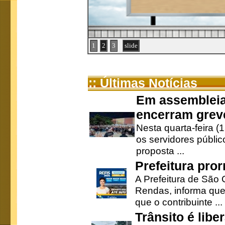
1
2
3
slide
:: Últimas Notícias
Em assembleia
encerram grev
Nesta quarta-feira (
os servidores públic
proposta ...
Prefeitura pro
A Prefeitura de São 
Rendas, informa que
que o contribuinte ...
Trânsito é lib