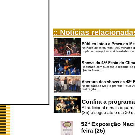
:: Notícias relacionada
Público lotou a Praça do Me
Na noite de terça-feira (29), milhar
dupla sertaneja Cezar & Paulinho, no q
Shows da 48ª Festa do Clim
Realizada com sucesso e recorde de p
Quinta Aven ...
Abertura dos shows da 48ª F
Neste sábado (26), o prefeito Paulo 
realizaç&a ...
Confira a programa
A tradicional e mais aguard
(25) e segue até o dia 30 de
52ª Exposição Naci
feira (25)