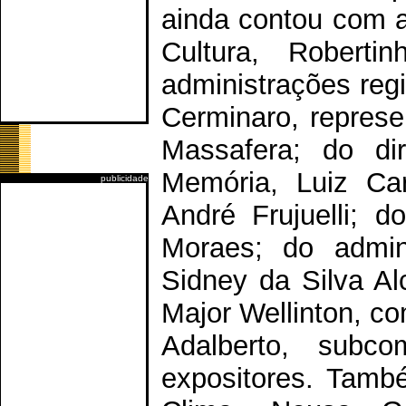
ainda contou com a
Cultura, Roberti
administrações regi
Cerminaro, repres
Massafera; do di
Memória, Luiz Car
publicidade
André Frujuelli; 
Moraes; do admini
Sidney da Silva A
Major Wellinton, c
Adalberto, subc
expositores. Tam