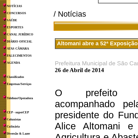
NOTÍCIAS
/ Notícias
CONCURSOS
SAÚDE
ESPORTES
CANAL JURÍDICO
DIÁRIO OFICIAL
Altomani abre a 52ª Exposição
ATAS CÂMARA
FALECIMENTOS
Prefeitura Municipal de São Ca
AGENDA
26 de Abril de 2014
Classificados
Empresas/Serviços
O prefeito P
Telefone/Operadora
acompanhado pel
presidente do Fund
CEP - superCEP
Colunistas
Alice Altomani e 
Culinária
Diversão & Lazer
Agricultura e Abas