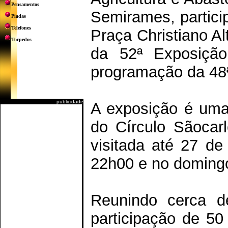
Pensamentos
Semirames, particip
Piadas
Telefones
Praça Christiano Al
Torpedos
da 52ª Exposição
programação da 48ª
publicidade
A exposição é uma 
do Círculo Sãocarl
visitada até 27 de
22h00 e no domingo
Reunindo cerca d
participação de 50