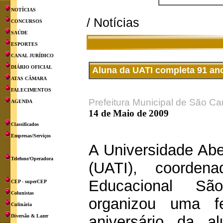
NOTÍCIAS
/ Notícias
CONCURSOS
SAÚDE
ESPORTES
CANAL JURÍDICO
DIÁRIO OFICIAL
Aluna da UATI completa 91 an
ATAS CÂMARA
FALECIMENTOS
Prefeitura Municipal de São Ca
AGENDA
14 de Maio de 2009
Classificados
Empresas/Serviços
A Universidade Abe
Telefone/Operadora
(UATI), coorden
Educacional Sã
CEP - superCEP
Colunistas
organizou uma f
Culinária
Diversão & Lazer
aniversário da 