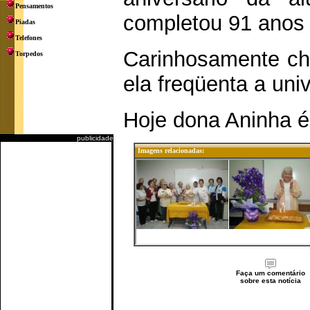
Pensamentos
completou 91 anos 
Piadas
Telefones
Carinhosamente ch
Torpedos
ela freqüenta a un
Hoje dona Aninha é
publicidade
Imagens relacionadas:
Faça um comentário
sobre esta notícia