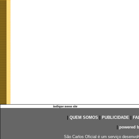
indique nosso site
|
QUEM SOMOS
|
PUBLICIDADE
|
FA
|
powered 
São Carlos Oficial é um serviço desenvol