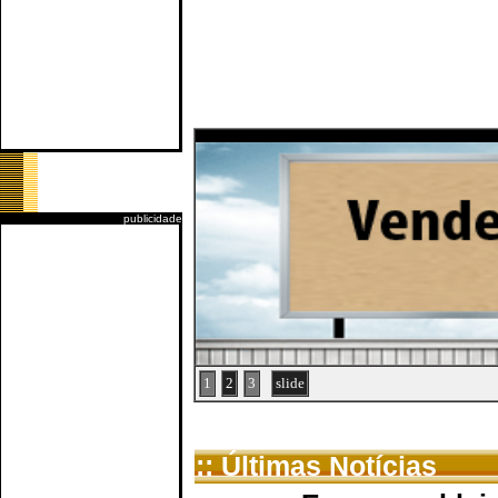
publicidade
1
2
3
slide
:: Últimas Notícias