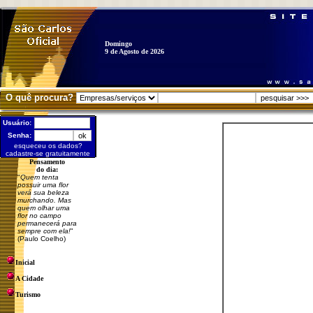
Domingo
9 de Agosto de 2026
O quê procura?
Usuário:
Senha:
esqueceu os dados?
cadastre-se gratuitamente
Pensamento
do dia:
"
Quem tenta
possuir uma flor
verá sua beleza
murchando. Mas
quem olhar uma
flor no campo
permanecerá para
sempre com ela!
"
(Paulo Coelho)
Inicial
A Cidade
Turismo