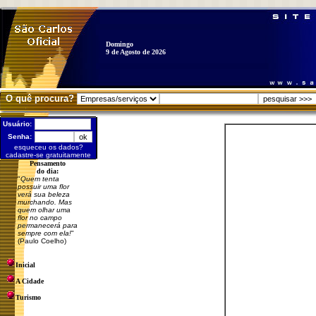
Domingo
9 de Agosto de 2026
O quê procura?
Usuário:
Senha:
esqueceu os dados?
cadastre-se gratuitamente
Pensamento
do dia:
"
Quem tenta
possuir uma flor
verá sua beleza
murchando. Mas
quem olhar uma
flor no campo
permanecerá para
sempre com ela!
"
(Paulo Coelho)
Inicial
A Cidade
Turismo