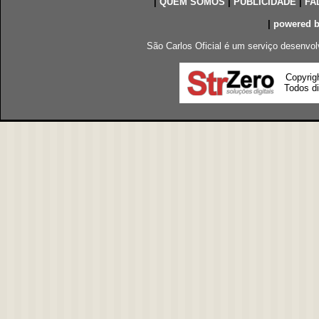
|
QUEM SOMOS
|
PUBLICIDADE
|
FA
|
powered 
São Carlos Oficial é um serviço desenvol
Copyrig
Todos di