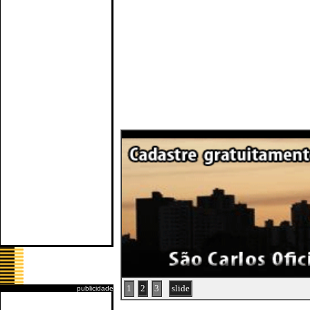
1
2
3
slide
publicidade