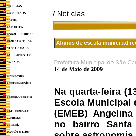
NOTÍCIAS
/ Notícias
CONCURSOS
SAÚDE
ESPORTES
CANAL JURÍDICO
DIÁRIO OFICIAL
Alunos de escola municipal r
ATAS CÂMARA
FALECIMENTOS
Prefeitura Municipal de São Ca
AGENDA
14 de Maio de 2009
Classificados
Empresas/Serviços
Na quarta-feira (1
Telefone/Operadora
Escola Municipal
(EMEB) Angelina
CEP - superCEP
Colunistas
no bairro Santa
Culinária
Diversão & Lazer
sobre astronomia.