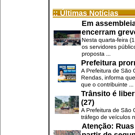
:: Últimas Notícias
Em assembleia
encerram grev
Nesta quarta-feira (
os servidores públic
proposta ...
Prefeitura pro
A Prefeitura de São 
Rendas, informa que
que o contribuinte ...
Trânsito é lib
(27)
A Prefeitura de São C
tráfego de veículos 
Atenção: Ruas 
partir de segun