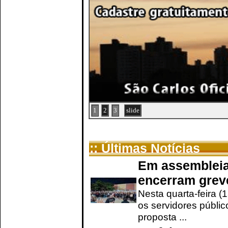
1
2
3
slide
:: Últimas Notícias
Em assembleia
encerram grev
Nesta quarta-feira (
os servidores públic
proposta ...