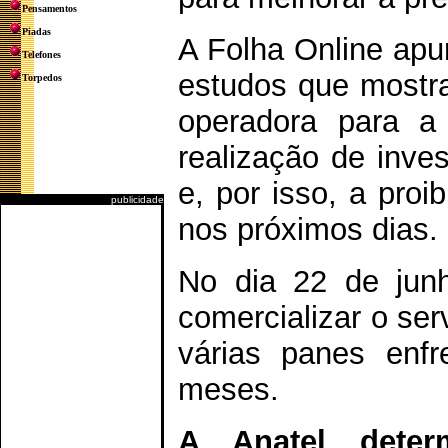
Pensamentos
Piadas
A Folha Online apu
Telefones
estudos que mostr
Torpedos
operadora para a
realização de inve
e, por isso, a pro
publicidade
nos próximos dias.
No dia 22 de junh
comercializar o se
várias panes enfr
meses.
A Anatel deter