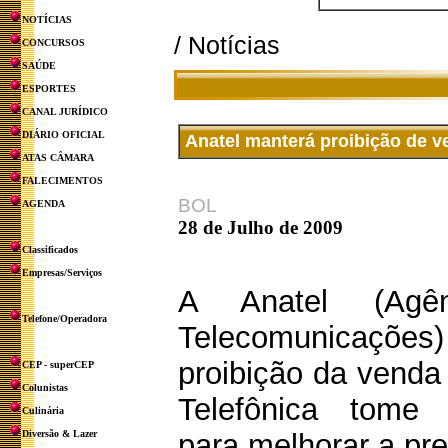
NOTÍCIAS
/ Notícias
CONCURSOS
SAÚDE
ESPORTES
CANAL JURÍDICO
DIÁRIO OFICIAL
Anatel manterá proibição de v
ATAS CÂMARA
FALECIMENTOS
BOL
AGENDA
28 de Julho de 2009
Classificados
Empresas/Serviços
A Anatel (Agê
Telefone/Operadora
Telecomunicaçõe
proibição da venda
CEP - superCEP
Colunistas
Telefônica tome 
Culinária
Diversão & Lazer
para melhorar a pre