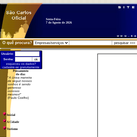
Sexta-Feira
7 de Agosto de 2026
O quê procura?
Usuário:
Senha:
esqueceu os dados?
cadastre-se gratuitamente
Pensamento
do dia:
"
A única maneira
de seguir nossos
sonhos é sendo
generoso
conosco
mesmos!
"
(Paulo Coelho)
Inicial
A Cidade
Turismo