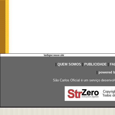
indique nosso site
|
QUEM SOMOS
|
PUBLICIDADE
|
FA
|
powered 
São Carlos Oficial é um serviço desenvol
Copyrig
Todos di