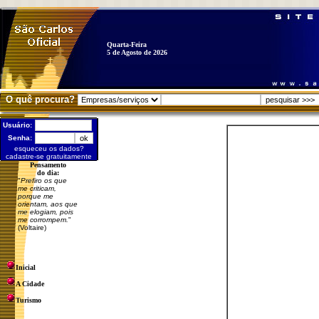
Quarta-Feira
5 de Agosto de 2026
O quê procura?
Usuário:
Senha:
esqueceu os dados?
cadastre-se gratuitamente
Pensamento
do dia:
"
Prefiro os que
me criticam,
porque me
orientam, aos que
me elogiam, pois
me corrompem.
"
(Voltaire)
Inicial
A Cidade
Turismo