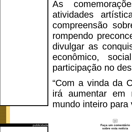
As comemoraçõe
atividades artíst
compreensão sobre
rompendo preconcei
divulgar as conqui
econômico, socia
participação no de
“Com a vinda da Ci
irá aumentar em 
mundo inteiro para v
publicidade
Faça um comentário
sobre esta notícia