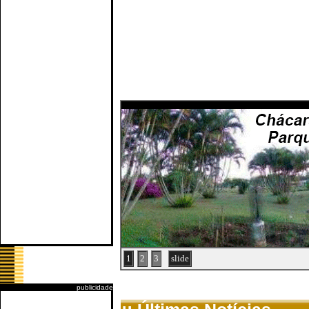
1
2
3
slide
publicidade