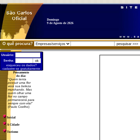
Domingo
9 de Agosto de 2026
O quê procura?
Usuário:
Senha:
esqueceu os dados?
cadastre-se gratuitamente
Pensamento
do dia:
"
Quem tenta
possuir uma flor
verá sua beleza
murchando. Mas
quem olhar uma
flor no campo
permanecerá para
sempre com ela!
"
(Paulo Coelho)
Inicial
A Cidade
Turismo