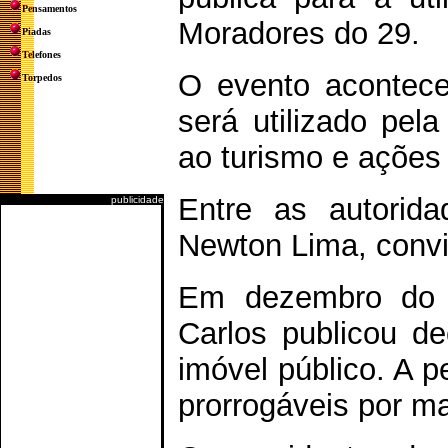
Pensamentos
Moradores do 29.
Piadas
Telefones
O evento aconteceu
Torpedos
será utilizado pel
ao turismo e ações
Entre as autorida
publicidade
Newton Lima, convi
Em dezembro do a
Carlos publicou de
imóvel público. A p
prorrogáveis por m