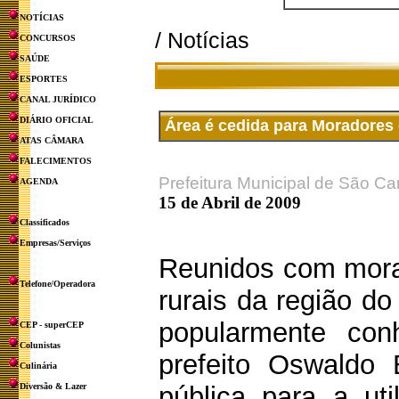
NOTÍCIAS
/ Notícias
CONCURSOS
SAÚDE
ESPORTES
CANAL JURÍDICO
DIÁRIO OFICIAL
Área é cedida para Moradores
ATAS CÂMARA
FALECIMENTOS
Prefeitura Municipal de São Ca
AGENDA
15 de Abril de 2009
Classificados
Empresas/Serviços
Reunidos com morad
Telefone/Operadora
rurais da região do
popularmente co
CEP - superCEP
Colunistas
prefeito Oswaldo 
Culinária
Diversão & Lazer
pública para a ut