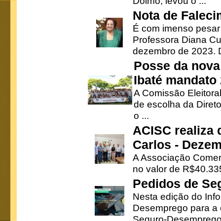
Doimo, levou o ...
Nota de Faleci
É com imenso pesar
Professora Diana Cu
dezembro de 2023. Di
Posse da nova 
Ibaté mandato
A Comissão Eleitora
de escolha da Direto
o ...
ACISC realiza 
Carlos - Deze
A Associação Comerc
no valor de R$40.335
Pedidos de Se
Nesta edição do Inf
Desemprego para a c
Seguro-Desemprego 