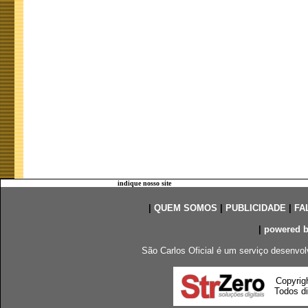
indique nosso site
|
QUEM SOMOS
|
PUBLICIDADE
|
FA
|
powered 
São Carlos Oficial é um serviço desenvol
Copyrig
Todos di