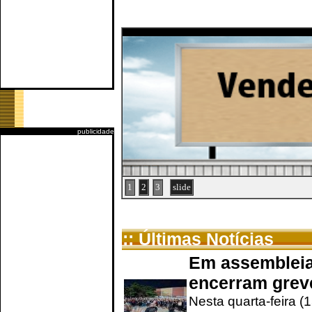
publicidade
1
2
3
slide
:: Últimas Notícias
Em assembleia
encerram grev
Nesta quarta-feira (