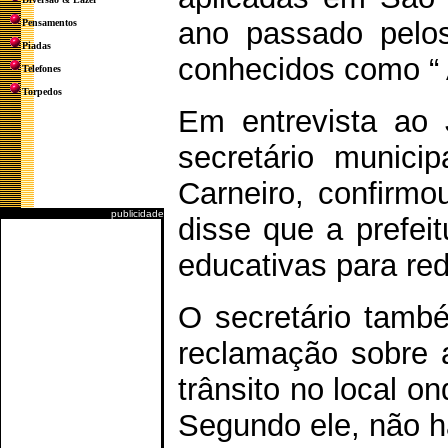
ano passado pelos
Pensamentos
Piadas
conhecidos como “ 
Telefones
Torpedos
Em entrevista ao 
secretário municip
Carneiro, confirm
publicidade
disse que a prefei
educativas para re
O secretário tamb
reclamação sobre 
trânsito no local o
Segundo ele, não h