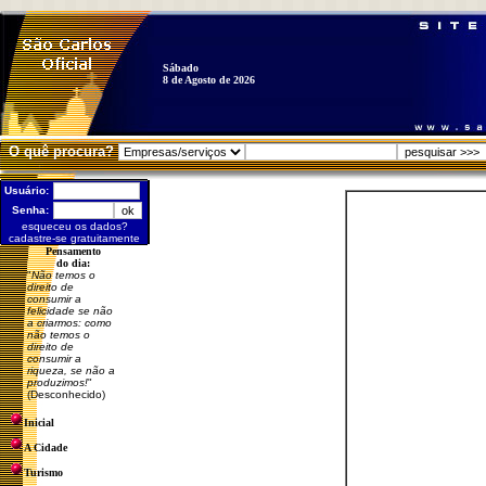
Sábado
8 de Agosto de 2026
O quê procura?
Usuário:
Senha:
esqueceu os dados?
cadastre-se gratuitamente
Pensamento
do dia:
"
Não temos o
direito de
consumir a
felicidade se não
a criarmos: como
não temos o
direito de
consumir a
riqueza, se não a
produzimos!
"
(Desconhecido)
Inicial
A Cidade
Turismo