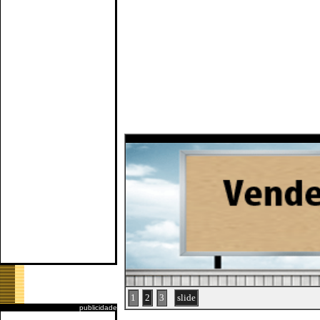
1
2
3
slide
publicidade