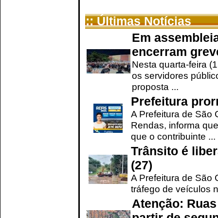
:: Últimas Notícias
Em assembleia
encerram grev
Nesta quarta-feira (
os servidores públic
proposta ...
Prefeitura pro
A Prefeitura de São 
Rendas, informa que
que o contribuinte ...
Trânsito é lib
(27)
A Prefeitura de São C
tráfego de veículos 
Atenção: Ruas 
partir de segun