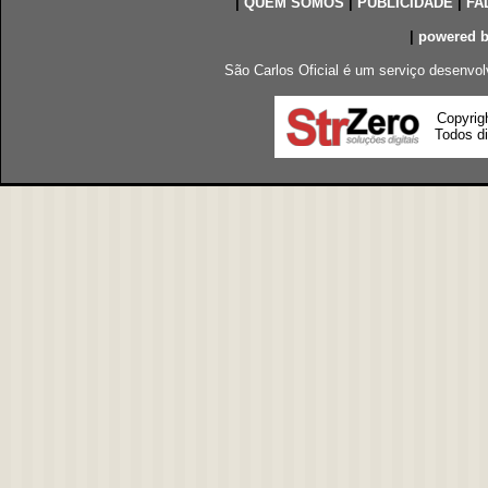
|
QUEM SOMOS
|
PUBLICIDADE
|
FA
|
powered 
São Carlos Oficial é um serviço desenvol
Copyrig
Todos di