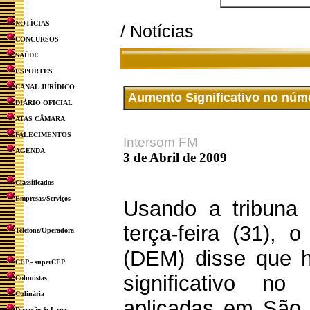
NOTÍCIAS
/ Notícias
CONCURSOS
SAÚDE
ESPORTES
CANAL JURÍDICO
Aumento Significativo no núm
DIÁRIO OFICIAL
ATAS CÂMARA
FALECIMENTOS
Intersom FM
AGENDA
3 de Abril de 2009
Classificados
Empresas/Serviços
Usando a tribuna
terça-feira (31), 
Telefone/Operadora
(DEM) disse que 
CEP - superCEP
significativo n
Colunistas
Culinária
aplicadas em São 
Diversão & Lazer