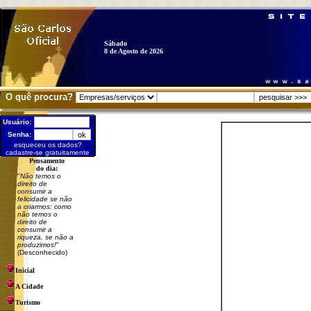
Sábado
8 de Agosto de 2026
O quê procura?
Usuário:
Senha:
esqueceu os dados?
cadastre-se gratuitamente
Pensamento
do dia:
"
Não temos o
direito de
consumir a
felicidade se não
a criarmos: como
não temos o
direito de
consumir a
riqueza, se não a
produzimos!
"
(Desconhecido)
Inicial
A Cidade
Turismo