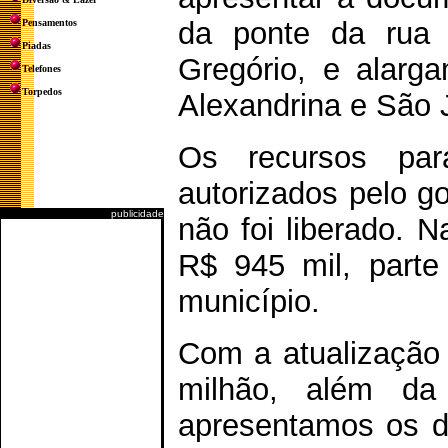
da ponte da rua 
Pensamentos
Piadas
Gregório, e alarg
Telefones
Torpedos
Alexandrina e São 
Os recursos pa
autorizados pelo g
publicidade
não foi liberado. 
R$ 945 mil, parte
município.
Com a atualização
milhão, além da 
apresentamos os 