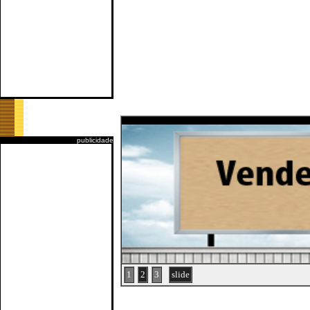
publicidade
1
2
3
slide