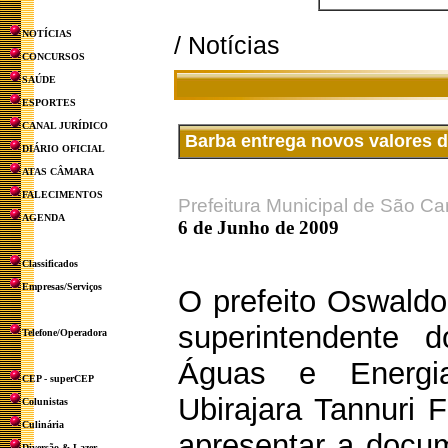
NOTÍCIAS
/ Notícias
CONCURSOS
SAÚDE
ESPORTES
CANAL JURÍDICO
Barba entrega novos valores 
DIÁRIO OFICIAL
ATAS CÂMARA
FALECIMENTOS
Prefeitura Municipal de São Ca
AGENDA
6 de Junho de 2009
Classificados
Empresas/Serviços
O prefeito Oswald
superintendente 
Telefone/Operadora
Águas e Energia
CEP - superCEP
Ubirajara Tannuri F
Colunistas
Culinária
apresentar a docu
Diversão & Lazer