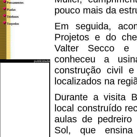
Pensamentos
pouco mais da estr
Piadas
Telefones
Em seguida, acom
Torpedos
Projetos e do che
Valter Secco e 
conheceu a usin
publicidade
construção civil e
localizados na regi
Durante a visita 
local construído r
aulas de pedreiro
Sol, que ensin