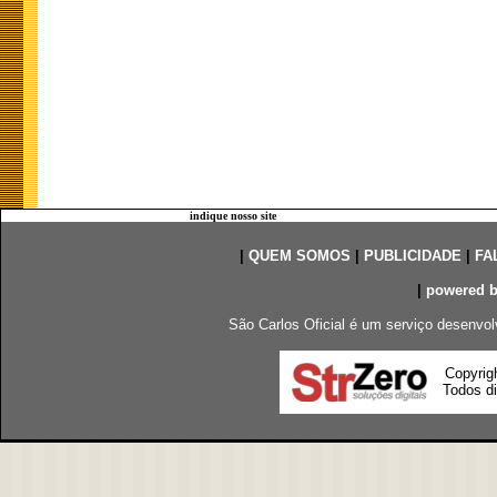
indique nosso site
|
QUEM SOMOS
|
PUBLICIDADE
|
FA
|
powered 
São Carlos Oficial é um serviço desenvol
Copyrig
Todos di