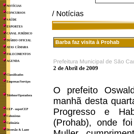
NOTÍCIAS
/ Notícias
CONCURSOS
SAÚDE
ESPORTES
CANAL JURÍDICO
DIÁRIO OFICIAL
Barba faz visita à Prohab
ATAS CÂMARA
FALECIMENTOS
Prefeitura Municipal de São Ca
AGENDA
2 de Abril de 2009
Classificados
Empresas/Serviços
O prefeito Oswal
Telefone/Operadora
manhã desta quarta
Progresso e Hab
CEP - superCEP
Colunistas
(Prohab), onde fo
Culinária
Diversão & Lazer
Muller, cumprimen