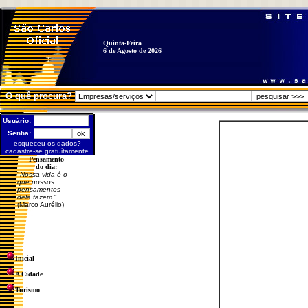
Quinta-Feira
6 de Agosto de 2026
O quê procura?
Usuário:
Senha:
esqueceu os dados?
cadastre-se gratuitamente
Pensamento
do dia:
"
Nossa vida é o
que nossos
pensamentos
dela fazem.
"
(Marco Aurélio)
Inicial
A Cidade
Turismo