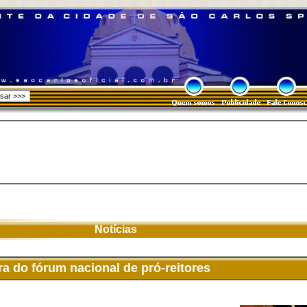
Notícias
ra do fórum nacional de pró-reitores