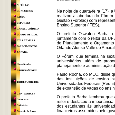
NOTÍCIAS
Na noite de quarta-feira (17),
CONCURSOS
realizou a abertura do Fórum
SAÚDE
Gestão (Forplad) com represent
ESPORTES
Ensino Superior (IFES).
CANAL JURÍDICO
O prefeito Oswaldo Barba, e
DIÁRIO OFICIAL
juntamente com o reitor da UFS
ATAS CÂMARA
de Planejamento e Orçamento
FALECIMENTOS
Orlando Afonso Valle do Amaral
AGENDA
O Fórum, que termina na sexta
universitários, além de pro
Classificados
planejamento e administração d
Empresas/Serviços
Paulo Rocha, do MEC, disse qu
das instituições de ensino 
Telefone/Operadora
Universidades Federais (Reuni).
de expansão de vagas do ensino 
CEP - superCEP
O prefeito Barba lembrou qu
Colunistas
reitor e destacou a importânci
Culinária
dos estudantes às universida
financeiros assumidos pelo gover
Diversão & Lazer