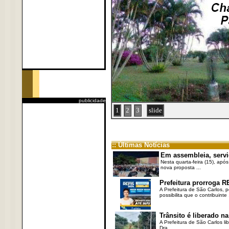
publicidade
1
2
3
slide
:: Últimas Notícias
Em assembleia, servi
Nesta quarta-feira (15), após
nova proposta ...
Prefeitura prorroga R
A Prefeitura de São Carlos, 
possibilita que o contribuinte .
Trânsito é liberado na
A Prefeitura de São Carlos li
Dra. ...