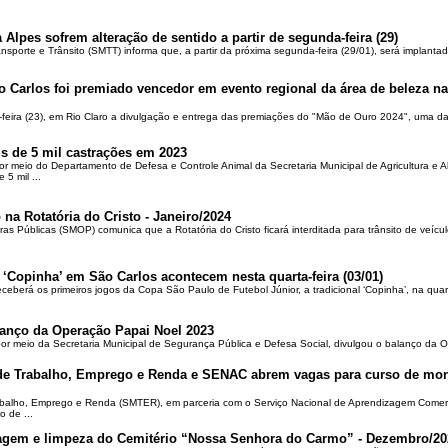
 Alpes sofrem alteração de sentido a partir de segunda-feira (29)
ansporte e Trânsito (SMTT) informa que, a partir da próxima segunda-feira (29/01), será implantad
o Carlos foi premiado vencedor em evento regional da área de beleza na 
-feira (23), em Rio Claro a divulgação e entrega das premiações do "Mão de Ouro 2024", uma das
is de 5 mil castrações em 2023
por meio do Departamento de Defesa e Controle Animal da Secretaria Municipal de Agricultura e 
5 mil ...
 na Rotatória do Cristo - Janeiro/2024
ras Públicas (SMOP) comunica que a Rotatória do Cristo ficará interditada para trânsito de veícul
 ‘Copinha’ em São Carlos acontecem nesta quarta-feira (03/01)
ceberá os primeiros jogos da Copa São Paulo de Futebol Júnior, a tradicional ‘Copinha’, na quar
alanço da Operação Papai Noel 2023
por meio da Secretaria Municipal de Segurança Pública e Defesa Social, divulgou o balanço da 
 de Trabalho, Emprego e Renda e SENAC abrem vagas para curso de mon
rabalho, Emprego e Renda (SMTER), em parceria com o Serviço Nacional de Aprendizagem Comer
o de ...
oçagem e limpeza do Cemitério “Nossa Senhora do Carmo” - Dezembro/20