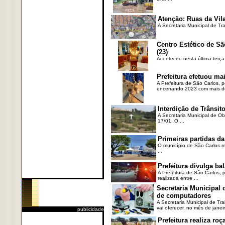
Atenção: Ruas da Vila
A Secretaria Municipal de Tr
Centro Estético de Sã
(23)
Aconteceu nesta última terça
Prefeitura efetuou ma
A Prefeitura de São Carlos, 
encerrando 2023 com mais de 
Interdição de Trânsito
A Secretaria Municipal de Ob
17/01. O ...
Primeiras partidas da
O município de São Carlos re
...
Prefeitura divulga b
A Prefeitura de São Carlos, 
realizada entre ...
Secretaria Municipal
de computadores
A Secretaria Municipal de T
vai oferecer, no mês de janeir
publicidade
Prefeitura realiza r