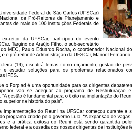
 a Universidade Federal de São Carlos (UFSCar)
 Nacional de Pró-Reitores de Planejamento e
antes de mais de 100 Instituições Federais de
 ex-reitor da UFSCar, participou do evento
Car, Targino de Araújo Filho, o sub-secretário
 do MEC, Paulo Eduardo Rocha, o coordenador Nacional do
, e o pró-reitor de Administração da UFSCar, Manoel Fernando 
-feira (19), discutirá temas como orçamento, gestão de pes
por e estudar soluções para os problemas relacionados 
as IFES.
e o Forplad é uma oportunidade para os dirigentes debater
superior vão se adequar ao programa de Restruturação 
 “A gestão é fundamental para o êxito na implantação do Reuni
superior na história do país”.
e a implementação do Reuni na UFSCar começou durante a 
a do programa criado pelo governo Lula. “A expansão de vagas
des e a prática exitosa do Reuni está sendo garantida pel
no federal e a ousadia dos nossos dirigentes de instituições fe