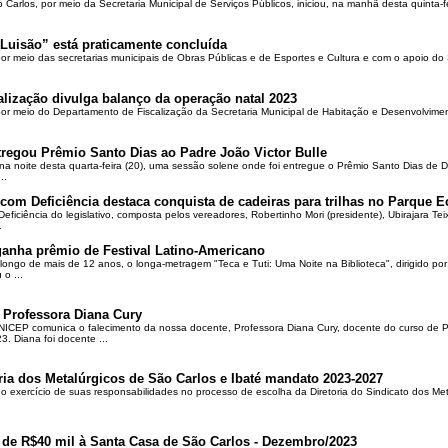
o Carlos, por meio da Secretaria Municipal de Serviços Públicos, iniciou, na manhã desta quinta-f
Luisão” está praticamente concluída
por meio das secretarias municipais de Obras Públicas e de Esportes e Cultura e com o apoio d
alização divulga balanço da operação natal 2023
 por meio do Departamento de Fiscalização da Secretaria Municipal de Habitação e Desenvolvime
regou Prêmio Santo Dias ao Padre João Victor Bulle
na noite desta quarta-feira (20), uma sessão solene onde foi entregue o Prêmio Santo Dias de 
..
om Deficiência destaca conquista de cadeiras para trilhas no Parque E
ciência do legislativo, composta pelos vereadores, Robertinho Mori (presidente), Ubirajara Teixei
.
ganha prêmio de Festival Latino-Americano
ongo de mais de 12 anos, o longa-metragem "Teca e Tuti: Uma Noite na Biblioteca", dirigido po
o ...
 Professora Diana Cury
ICEP comunica o falecimento da nossa docente, Professora Diana Cury, docente do curso de 
. Diana foi docente ...
ria dos Metalúrgicos de São Carlos e Ibaté mandato 2023-2027
no exercício de suas responsabilidades no processo de escolha da Diretoria do Sindicato dos Me
 de R$40 mil à Santa Casa de São Carlos - Dezembro/2023