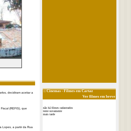
::
Cinemas
- Filmes em Cartaz
rlos, decidiram aceitar a
Ver filmes em breve
não há filmes cadastrados
Fiscal (REFIS), que
tente novamente
mais tarde
a Lopes, a partir da Rua