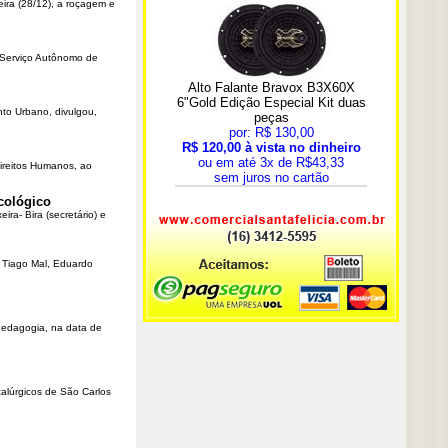
eira (28/12), a roçagem e
o Serviço Autônomo de
nto Urbano, divulgou,
Direitos Humanos, ao
cológico
ra- Bira (secretário) e
r Tiago Mal, Eduardo
Pedagogia, na data de
talúrgicos de São Carlos