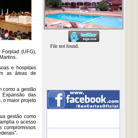
 Forplad (UFG),
Martins.
soas e hospitais
com as áreas de
em como a gestão
e Expansão das
, o maior projeto
sua gestão como
 amplia o acesso
os compromissos
derais”.