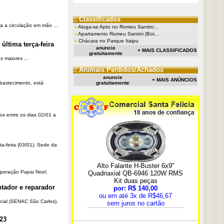
:: Classificados
a a circulação em mão ...
Aluga-se Apto no Romeu Santini...
Apartamento Romeu Santini (Bot...
Chácara no Parque Itaipu
última terça-feira
anuncie
+ MAIS CLASSIFICADOS
gratuitamente
 maiores ...
:: Animais Perdidos/Achados
anuncie
+ MAIS ANÚNCIOS
Abastecimento, está
gratuitamente
os entre os dias 02/01 a
ta-feira (03/01). Sede da
Operação Papai Noel,
tador e reparador
cial (SENAC São Carlos),
23