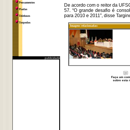
Pensamentos
De acordo com o reitor da UFSC
Piadas
57. “O grande desafio é conso
para 2010 e 2011”, disse Targino
Telefones
Torpedos
Imagens relacionadas:
publicidade
Faça um com
sobre esta n