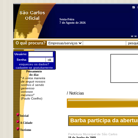
Sexta-Feira
7 de Agosto de 2026
O quê procura?
Usuário:
Senha:
esqueceu os dados?
cadastre-se gratuitamente
Pensamento
do dia:
"
A única maneira
de seguir nossos
sonhos é sendo
generoso
conosco
/ Notícias
mesmos!
"
(Paulo Coelho)
Inicial
Barba participa da abertu
A Cidade
Turismo
Prefeitura Municipal de São Carlos
18 de Junho de 2009