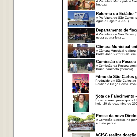
A Prefeitura Municipal de Sã
limpeza ...
Reforma do Estádio “
A Prefeitura de São Carlos, 
Água e Esgoto (SAAE), ...
Departamento de fisc
A Prefeitura de São Carlos,
nesta quarta-feira ...
Câmara Municipal ent
A Câmara Municipal realizou 
Padre João Victor Bulle, em .
Comissão da Pessoa c
A Comissão da Pessoa com Defi
Bruno Zancheta (membro), ..
Filme de São Carlos 
Produzido em São Carlos ao l
Perdido e Diego Doimo, levou 
Nota de Falecimento -
É com imenso pesar que a UN
hoje, 20 de dezembro de 2023
Posse da nova Direto
A Comissão Eleitoral, no ple
e Ibaté para o ...
ACISC realiza doação