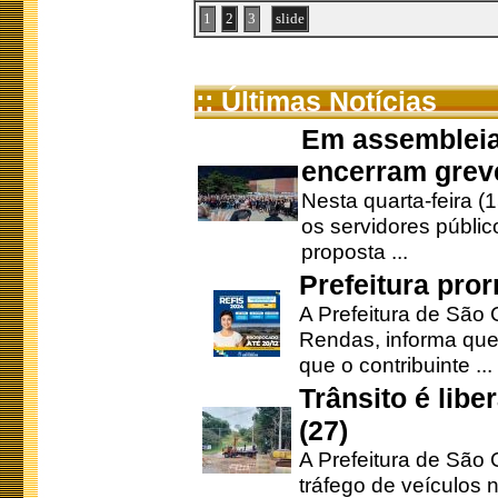
1
2
3
slide
:: Últimas Notícias
Em assembleia
encerram grev
Nesta quarta-feira (
os servidores públic
proposta ...
Prefeitura pro
A Prefeitura de São 
Rendas, informa que
que o contribuinte ...
Trânsito é lib
(27)
A Prefeitura de São C
tráfego de veículos 