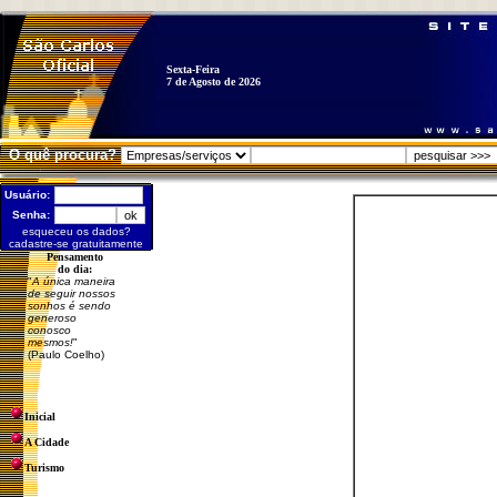
Sexta-Feira
7 de Agosto de 2026
O quê procura?
Usuário:
Senha:
esqueceu os dados?
cadastre-se gratuitamente
Pensamento
do dia:
"
A única maneira
de seguir nossos
sonhos é sendo
generoso
conosco
mesmos!
"
(Paulo Coelho)
Inicial
A Cidade
Turismo