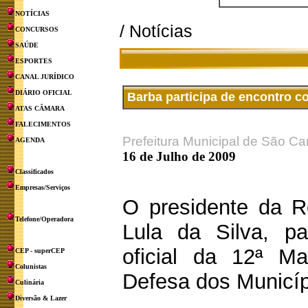
NOTÍCIAS
/ Notícias
CONCURSOS
SAÚDE
ESPORTES
CANAL JURÍDICO
DIÁRIO OFICIAL
Barba participa de encontro c
ATAS CÂMARA
FALECIMENTOS
Prefeitura Municipal de São Ca
AGENDA
16 de Julho de 2009
Classificados
Empresas/Serviços
O presidente da Re
Telefone/Operadora
Lula da Silva, pa
oficial da 12ª M
CEP - superCEP
Colunistas
Defesa dos Municípi
Culinária
Diversão & Lazer