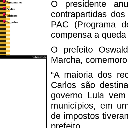
O presidente a
Pensamentos
Piadas
contrapartidas dos
Telefones
PAC (Programa de
Torpedos
compensa a queda 
O prefeito Oswal
Marcha, comemorou 
publicidade
“A maioria dos re
Carlos são destina
governo Lula vem
municípios, em u
de impostos tiveram
prefeito.