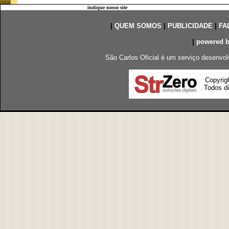
indique nosso site
|
QUEM SOMOS
|
PUBLICIDADE
|
FA
|
powered 
São Carlos Oficial é um serviço desenvol
Copyrig
Todos di