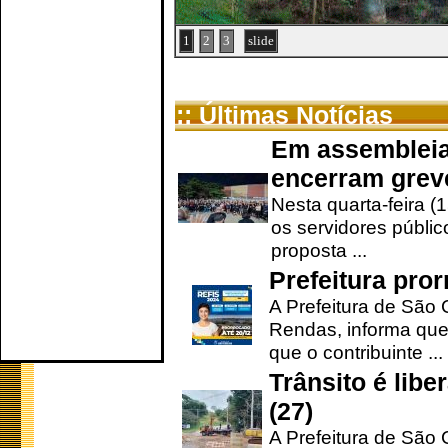
1
2
3
slide
:: Últimas Notícias
Em assembleia
encerram grev
Nesta quarta-feira (
os servidores públic
proposta ...
Prefeitura pro
A Prefeitura de São 
Rendas, informa que
que o contribuinte ...
Trânsito é lib
(27)
A Prefeitura de São C