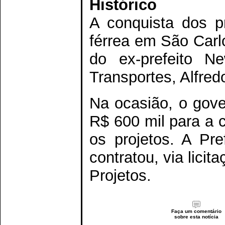
Histórico
A conquista dos pr
férrea em São Carl
do ex-prefeito N
Transportes, Alfre
Na ocasião, o gove
R$ 600 mil para a 
os projetos. A Pre
contratou, via lici
Projetos.
Faça um comentário
sobre esta notícia