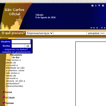
Sábado
8 de Agosto de 2026
O quê procura?
Usuário:
Senha:
esqueceu os dados?
cadastre-se gratuitamente
Pensamento
do dia:
"
Não temos o
direito de
consumir a
felicidade se não
a criarmos: como
não temos o
direito de
consumir a
riqueza, se não a
produzimos!
"
(Desconhecido)
Inicial
A Cidade
Turismo