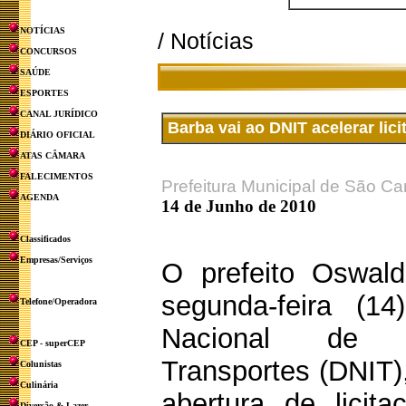
NOTÍCIAS
/ Notícias
CONCURSOS
SAÚDE
ESPORTES
CANAL JURÍDICO
Barba vai ao DNIT acelerar lici
DIÁRIO OFICIAL
ATAS CÂMARA
FALECIMENTOS
Prefeitura Municipal de São Ca
AGENDA
14 de Junho de 2010
Classificados
Empresas/Serviços
O prefeito Oswal
segunda-feira (1
Telefone/Operadora
Nacional de I
CEP - superCEP
Transportes (DNIT),
Colunistas
Culinária
abertura de licit
Diversão & Lazer