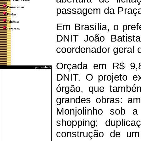
passagem da Praça I
Pensamentos
Piadas
Telefones
Em Brasília, o pre
Torpedos
DNIT João Batist
coordenador geral d
Orçada em R$ 9,8 
publicidade
DNIT. O projeto ex
órgão, que também
grandes obras: am
Monjolinho sob a 
shopping; duplic
construção de um v