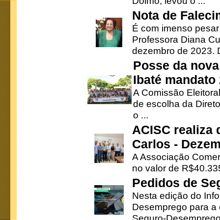
Doimo, levou o ...
Nota de Faleci
É com imenso pesar
Professora Diana Cu
dezembro de 2023. Di
Posse da nova 
Ibaté mandato
A Comissão Eleitora
de escolha da Direto
o ...
ACISC realiza 
Carlos - Deze
A Associação Comerc
no valor de R$40.335
Pedidos de Se
Nesta edição do Inf
Desemprego para a c
Seguro-Desemprego 