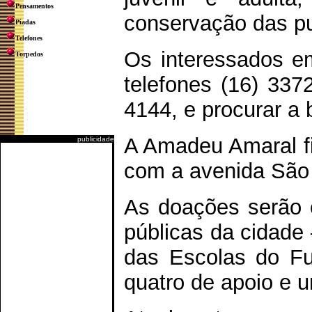
Pensamentos
conservação das pu
Piadas
Telefones
Os interessados e
Torpedos
telefones (16) 337
4144, e procurar a 
A Amadeu Amaral fi
publicidade
com a avenida São 
As doações serão 
públicas da cidade 
das Escolas do Futu
quatro de apoio e 