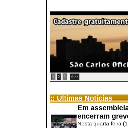
1
2
3
slide
:: Últimas Notícias
Em assembleia
encerram grev
Nesta quarta-feira (