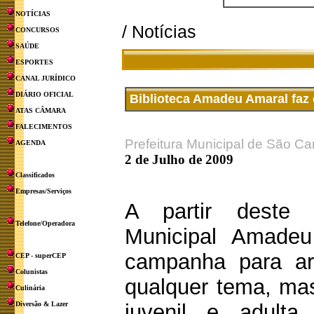
NOTÍCIAS
/ Notícias
CONCURSOS
SAÚDE
ESPORTES
CANAL JURÍDICO
DIÁRIO OFICIAL
Biblioteca Amadeu Amaral faz
ATAS CÂMARA
FALECIMENTOS
Prefeitura Municipal de São Ca
AGENDA
2 de Julho de 2009
Classificados
Empresas/Serviços
A partir deste 
Telefone/Operadora
Municipal Amadeu
campanha para arr
CEP - superCEP
Colunistas
qualquer tema, mas 
Culinária
Diversão & Lazer
juvenil e adult