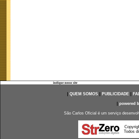
indique nosso site
|
QUEM SOMOS
|
PUBLICIDADE
|
FA
|
powered 
São Carlos Oficial é um serviço desenvol
Copyrig
Todos di