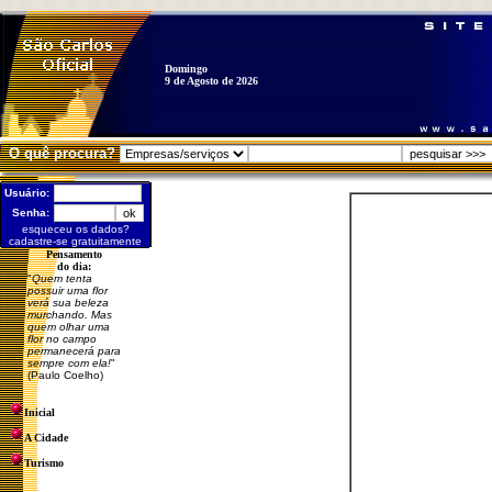
Domingo
9 de Agosto de 2026
O quê procura?
Usuário:
Senha:
esqueceu os dados?
cadastre-se gratuitamente
Pensamento
do dia:
"
Quem tenta
possuir uma flor
verá sua beleza
murchando. Mas
quem olhar uma
flor no campo
permanecerá para
sempre com ela!
"
(Paulo Coelho)
Inicial
A Cidade
Turismo