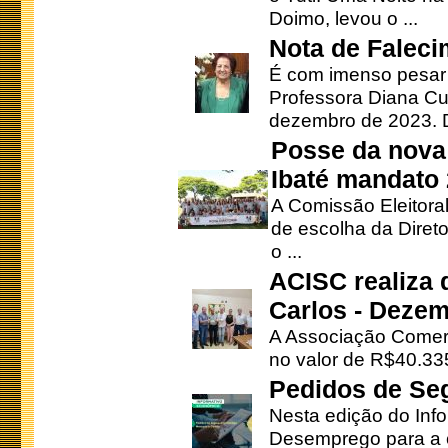
Doimo, levou o ...
Nota de Faleci
É com imenso pesar
Professora Diana Cu
dezembro de 2023. Di
Posse da nova 
Ibaté mandato
A Comissão Eleitora
de escolha da Direto
o ...
ACISC realiza 
Carlos - Deze
A Associação Comerc
no valor de R$40.335
Pedidos de Se
Nesta edição do Inf
Desemprego para a c