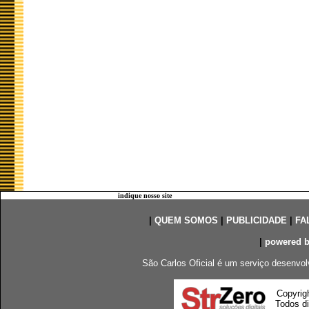
indique nosso site
|
QUEM SOMOS
|
PUBLICIDADE
|
FA
|
powered 
São Carlos Oficial é um serviço desenvol
Copyrig
Todos di