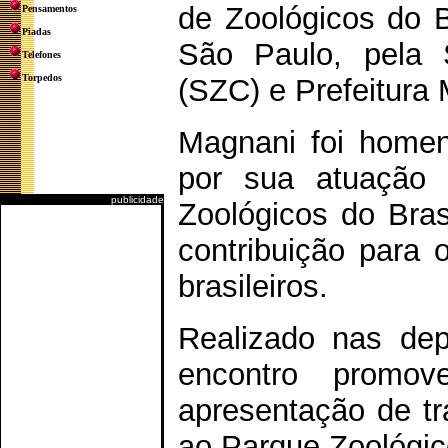
de Zoológicos do Br
Pensamentos
Piadas
São Paulo, pela 
Telefones
Torpedos
(SZC) e Prefeitura 
Magnani foi homen
por sua atuação 
publicidade
Zoológicos do Bras
contribuição para 
brasileiros.
Realizado nas dep
encontro promov
apresentação de tra
ao Parque Zoológic