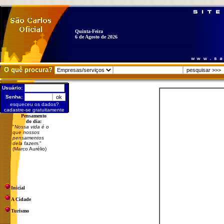
Quinta-Feira
6 de Agosto de 2026
O quê procura?
Usuário:
Senha:
esqueceu os dados?
cadastre-se gratuitamente
Pensamento
do dia:
"
Nossa vida é o
que nossos
pensamentos
dela fazem.
"
(Marco Aurélio)
Inicial
A Cidade
Turismo