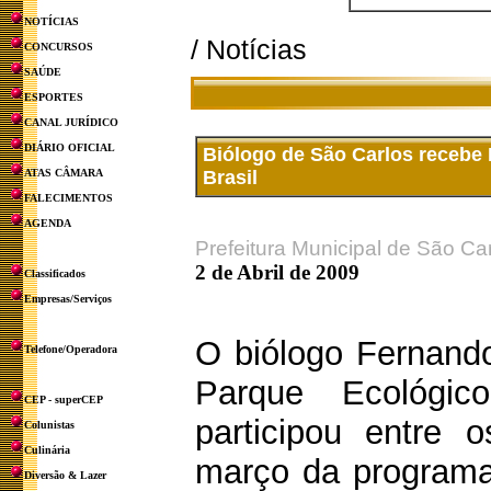
NOTÍCIAS
/ Notícias
CONCURSOS
SAÚDE
ESPORTES
CANAL JURÍDICO
DIÁRIO OFICIAL
Biólogo de São Carlos receb
ATAS CÂMARA
Brasil
FALECIMENTOS
AGENDA
Prefeitura Municipal de São Ca
2 de Abril de 2009
Classificados
Empresas/Serviços
O biólogo Fernando
Telefone/Operadora
Parque Ecológi
CEP - superCEP
participou entre
Colunistas
Culinária
março da programa
Diversão & Lazer