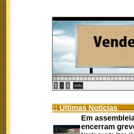
1
2
3
slide
:: Últimas Notícias
Em assembleia
encerram grev