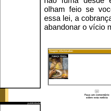
não fuma desde e
olham feio se voc
essa lei, a cobranç
abandonar o vício n
Imagens relacionadas:
Faça um comentário
sobre esta notícia
publicidade