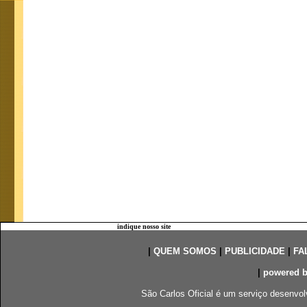
indique nosso site
|
QUEM SOMOS
|
PUBLICIDADE
|
FA
|
powered 
São Carlos Oficial é um serviço desenvol