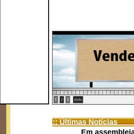
1
2
3
slide
:: Últimas Notícias
Em assembleia