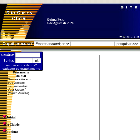
Quinta-Feira
6 de Agosto de 2026
O quê procura?
Usuário:
Senha:
esqueceu os dados?
cadastre-se gratuitamente
Pensamento
do dia:
"
Nossa vida é o
que nossos
pensamentos
dela fazem.
"
(Marco Aurélio)
Inicial
A Cidade
Turismo