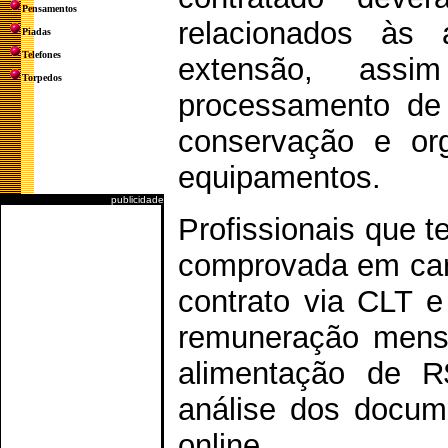
Pensamentos
relacionados às 
Piadas
Telefones
extensão, ass
Torpedos
processamento de
conservação e or
equipamentos.
publicidade
Profissionais que 
comprovada em car
contrato via CLT 
remuneração mensa
alimentação de R
análise dos docum
online.