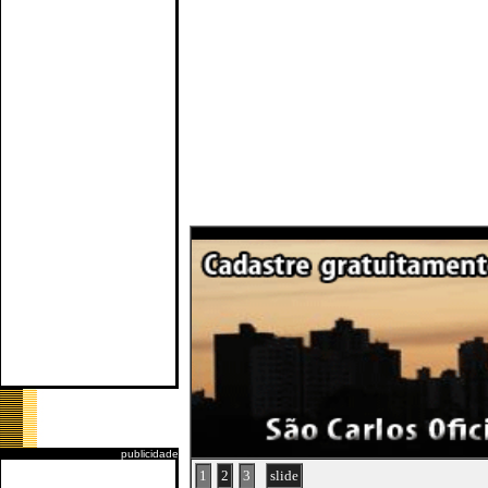
publicidade
1
2
3
slide