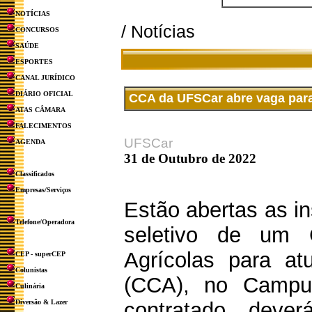
NOTÍCIAS
/ Notícias
CONCURSOS
SAÚDE
ESPORTES
CANAL JURÍDICO
DIÁRIO OFICIAL
CCA da UFSCar abre vaga para
ATAS CÂMARA
FALECIMENTOS
UFSCar
AGENDA
31 de Outubro de 2022
Classificados
Empresas/Serviços
Estão abertas as i
Telefone/Operadora
seletivo de um 
Agrícolas para at
CEP - superCEP
Colunistas
(CCA), no Campu
Culinária
Diversão & Lazer
contratado dever