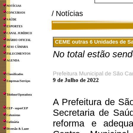
NOTÍCIAS
/ Notícias
CONCURSOS
SAÚDE
ESPORTES
CANAL JURÍDICO
DIÁRIO OFICIAL
CEME outras 6 Unidades de S
ATAS CÂMARA
No total estão sen
FALECIMENTOS
AGENDA
Prefeitura Municipal de São Ca
Classificados
9 de Julho de 2022
Empresas/Serviços
Telefone/Operadora
A Prefeitura de Sã
CEP - superCEP
Secretaria de Saúd
Colunistas
reforma e adequ
Culinária
Diversão & Lazer