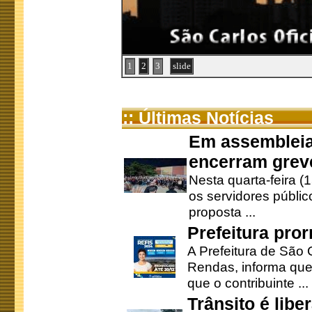
1
2
3
slide
:: Últimas Notícias
Em assembleia
encerram grev
Nesta quarta-feira (
os servidores públic
proposta ...
Prefeitura pro
A Prefeitura de São 
Rendas, informa que
que o contribuinte ...
Trânsito é lib