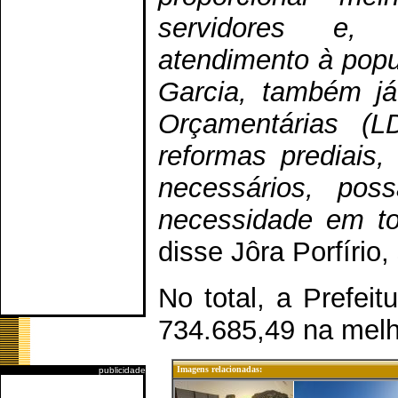
servidores e,
atendimento à popu
Garcia, também já 
Orçamentárias (LD
reformas prediais
necessários, pos
necessidade em t
disse Jôra Porfírio
No total, a Prefei
734.685,49 na melh
Imagens relacionadas:
publicidade