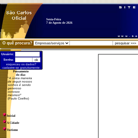
Sexta-Feira
7 de Agosto de 2026
O quê procura?
Usuário:
Senha:
esqueceu os dados?
cadastre-se gratuitamente
Pensamento
do dia:
"
A única maneira
de seguir nossos
sonhos é sendo
generoso
conosco
mesmos!
"
(Paulo Coelho)
Inicial
A Cidade
Turismo