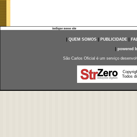
indique nosso site
|
QUEM SOMOS
|
PUBLICIDADE
|
FA
|
powered 
São Carlos Oficial é um serviço desenvol
Copyrig
Todos di