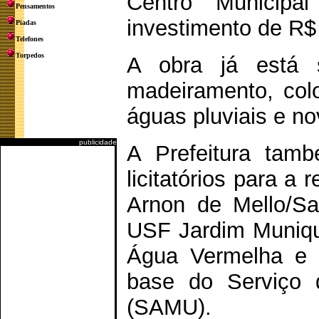
Centro Municipa
Pensamentos
investimento de R$
Piadas
Telefones
Torpedos
A obra já está 
madeiramento, col
águas pluviais e no
publicidade
A Prefeitura tam
licitatórios para a
Arnon de Mello/Sa
USF Jardim Muniqu
Água Vermelha e 
base do Serviço 
(SAMU).