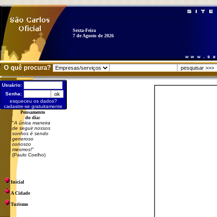
Sexta-Feira
7 de Agosto de 2026
O quê procura?
Usuário:
Senha:
esqueceu os dados?
cadastre-se gratuitamente
Pensamento
do dia:
"
A única maneira
de seguir nossos
sonhos é sendo
generoso
conosco
mesmos!
"
(Paulo Coelho)
Inicial
A Cidade
Turismo