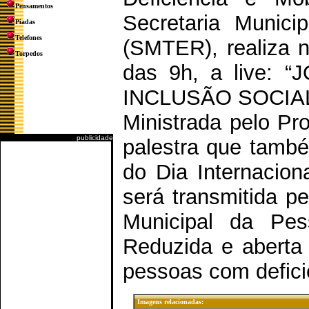
Pensamentos
Secretaria Munic
Piadas
Telefones
(SMTER), realiza na
Torpedos
das 9h, a live:
INCLUSÃO SOCIA
Ministrada pelo Pr
publicidade
palestra que també
do Dia Internacion
será transmitida p
Municipal da Pes
Reduzida e aberta 
pessoas com defici
Imagens relacionadas: