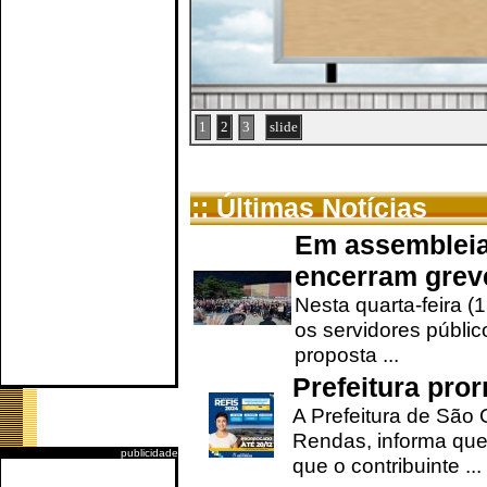
1
2
3
slide
:: Últimas Notícias
Em assembleia
encerram grev
Nesta quarta-feira (
os servidores públic
proposta ...
Prefeitura pro
A Prefeitura de São 
Rendas, informa que
publicidade
que o contribuinte ...