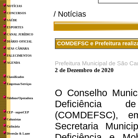
NOTÍCIAS
/ Notícias
CONCURSOS
SAÚDE
ESPORTES
CANAL JURÍDICO
DIÁRIO OFICIAL
COMDEFSC e Prefeitura realiza
ATAS CÂMARA
FALECIMENTOS
Prefeitura Municipal de São Ca
AGENDA
2 de Dezembro de 2020
Classificados
Empresas/Serviços
O Conselho Munic
Telefone/Operadora
Deficiência 
(COMDEFSC), e
CEP - superCEP
Colunistas
Secretaria Munic
Culinária
Diversão & Lazer
Deficiência e M