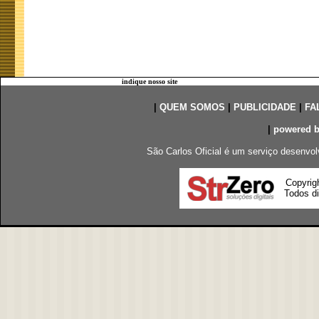
indique nosso site
|
QUEM SOMOS
|
PUBLICIDADE
|
FA
|
powered 
São Carlos Oficial é um serviço desenvol
Copyrig
Todos di