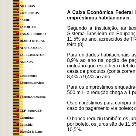
NOTÍCIAS
A Caixa Econômica Federal i
CONCURSOS
empréstimos habitacionais.
SAÚDE
ESPORTES
Segundo a instituição, as ta
Sistema Brasileiro de Poupan
CANAL JURÍDICO
11,5% ao ano, acrescidos de TR
DIÁRIO OFICIAL
feira (8).
ATAS CÂMARA
Para unidades habitacionais a
FALECIMENTOS
8,9% ao ano na opção de pag
AGENDA
mutuário que escolher o débit
cesta de produtos (conta corren
Classificados
8,4% a 9,4% ao ano.
Empresas/Serviços
Para os empréstimos enquadrad
500 mil - a redução chega a 1 p
Telefone/Operadora
Os empréstimos para compra de
caso do pagamento via boleto; 
CEP - superCEP
Colunistas
O banco reduziu também os jur
por boleto, os juros são de 11,
Culinária
10,5%.
Diversão & Lazer