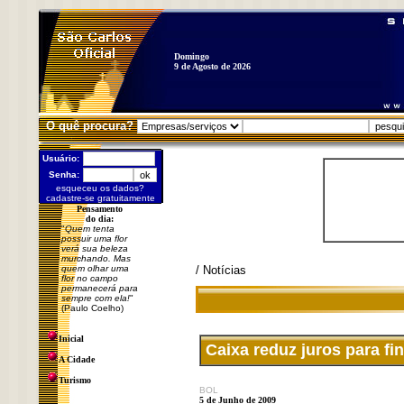
Domingo
9 de Agosto de 2026
O quê procura?
Usuário:
Senha:
esqueceu os dados?
cadastre-se gratuitamente
Pensamento
do dia:
"
Quem tenta
possuir uma flor
verá sua beleza
murchando. Mas
quem olhar uma
/ Notícias
flor no campo
permanecerá para
sempre com ela!
"
(Paulo Coelho)
Inicial
Caixa reduz juros para fi
A Cidade
Turismo
BOL
5 de Junho de 2009