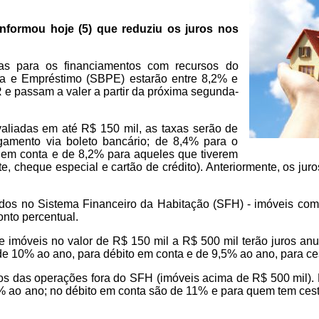
nformou hoje (5) que reduziu os juros nos
xas para os financiamentos com recursos do
ça e Empréstimo (SBPE) estarão entre 8,2% e
 e passam a valer a partir da próxima segunda-
valiadas em até R$ 150 mil, as taxas serão de
amento via boleto bancário; de 8,4% para o
o em conta e de 8,2% para aqueles que tiverem
te, cheque especial e cartão de crédito). Anteriormente, os jur
os no Sistema Financeiro da Habitação (SFH) - imóveis com
onto percentual.
 imóveis no valor de R$ 150 mil a R$ 500 mil terão juros an
de 10% ao ano, para débito em conta e de 9,5% ao ano, para ce
os das operações fora do SFH (imóveis acima de R$ 500 mil)
5% ao ano; no débito em conta são de 11% e para quem tem cest