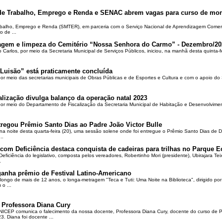
 de Trabalho, Emprego e Renda e SENAC abrem vagas para curso de mon
rabalho, Emprego e Renda (SMTER), em parceria com o Serviço Nacional de Aprendizagem Comer
o de ...
oçagem e limpeza do Cemitério “Nossa Senhora do Carmo” - Dezembro/20
o Carlos, por meio da Secretaria Municipal de Serviços Públicos, iniciou, na manhã desta quinta-f
Luisão” está praticamente concluída
por meio das secretarias municipais de Obras Públicas e de Esportes e Cultura e com o apoio d
alização divulga balanço da operação natal 2023
 por meio do Departamento de Fiscalização da Secretaria Municipal de Habitação e Desenvolvime
regou Prêmio Santo Dias ao Padre João Victor Bulle
na noite desta quarta-feira (20), uma sessão solene onde foi entregue o Prêmio Santo Dias de 
..
om Deficiência destaca conquista de cadeiras para trilhas no Parque E
ciência do legislativo, composta pelos vereadores, Robertinho Mori (presidente), Ubirajara Teixei
.
ganha prêmio de Festival Latino-Americano
ongo de mais de 12 anos, o longa-metragem "Teca e Tuti: Uma Noite na Biblioteca", dirigido po
o ...
 Professora Diana Cury
ICEP comunica o falecimento da nossa docente, Professora Diana Cury, docente do curso de 
. Diana foi docente ...