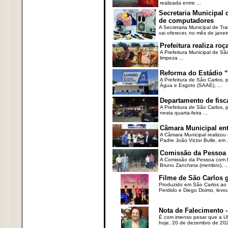
realizada entre ...
Secretaria Municipal
de computadores
A Secretaria Municipal de T
vai oferecer, no mês de janeir
Prefeitura realiza r
A Prefeitura Municipal de Sã
limpeza ...
Reforma do Estádio “
A Prefeitura de São Carlos, 
Água e Esgoto (SAAE), ...
Departamento de fisc
A Prefeitura de São Carlos,
nesta quarta-feira ...
Câmara Municipal ent
A Câmara Municipal realizou 
Padre João Victor Bulle, em .
Comissão da Pessoa c
A Comissão da Pessoa com Defi
Bruno Zancheta (membro), ..
Filme de São Carlos 
Produzido em São Carlos ao l
Perdido e Diego Doimo, levou 
Nota de Falecimento -
É com imenso pesar que a UN
hoje, 20 de dezembro de 2023