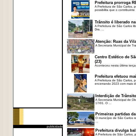
Prefeitura prorroga R
A Prefeitura de São Carlos, 
possibilita que o contribuinte .
Trânsito é liberado na
A Prefeitura de São Carlos li
Dra. ...
Atenção: Ruas da Vila
A Secretaria Municipal de Tr
Centro Estético de Sã
(23)
Aconteceu nesta última terça
Prefeitura efetuou ma
A Prefeitura de São Carlos, 
encerrando 2023 com mais de 
Interdição de Trânsito
A Secretaria Municipal de Ob
17/01. O ...
Primeiras partidas da
O município de São Carlos re
...
publicidade
Prefeitura divulga b
A Prefeitura de São Carlos, 