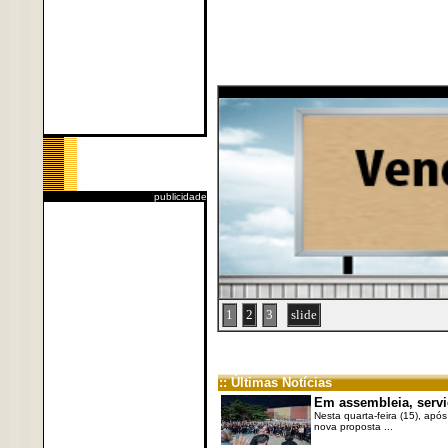
publicidade
1
2
3
slide
:: Últimas Notícias
Em assembleia, servi
Nesta quarta-feira (15), após
nova proposta ...