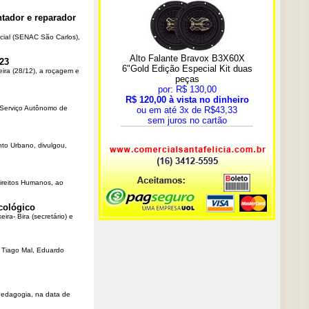
tador e reparador
cial (SENAC São Carlos),
23
eira (28/12), a roçagem e
o Serviço Autônomo de
nto Urbano, divulgou,
Direitos Humanos, ao
cológico
ra- Bira (secretário) e
r Tiago Mal, Eduardo
Pedagogia, na data de