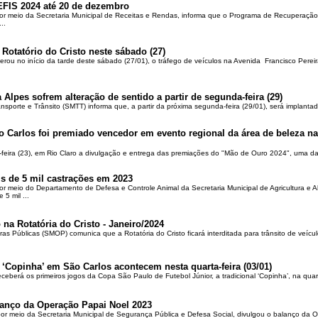
EFIS 2024 até 20 de dezembro
por meio da Secretaria Municipal de Receitas e Rendas, informa que o Programa de Recuperação 
..
 Rotatório do Cristo neste sábado (27)
berou no início da tarde deste sábado (27/01), o tráfego de veículos na Avenida Francisco Pereir
 Alpes sofrem alteração de sentido a partir de segunda-feira (29)
ansporte e Trânsito (SMTT) informa que, a partir da próxima segunda-feira (29/01), será implantad
o Carlos foi premiado vencedor em evento regional da área de beleza na 
-feira (23), em Rio Claro a divulgação e entrega das premiações do "Mão de Ouro 2024", uma das
is de 5 mil castrações em 2023
por meio do Departamento de Defesa e Controle Animal da Secretaria Municipal de Agricultura e 
5 mil ...
 na Rotatória do Cristo - Janeiro/2024
ras Públicas (SMOP) comunica que a Rotatória do Cristo ficará interditada para trânsito de veícul
 ‘Copinha’ em São Carlos acontecem nesta quarta-feira (03/01)
ceberá os primeiros jogos da Copa São Paulo de Futebol Júnior, a tradicional ‘Copinha’, na quar
alanço da Operação Papai Noel 2023
por meio da Secretaria Municipal de Segurança Pública e Defesa Social, divulgou o balanço da 