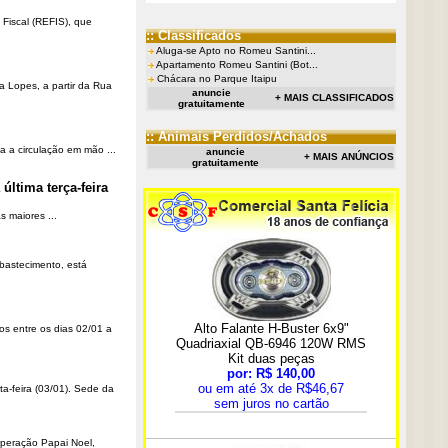
Fiscal (REFIS), que
:: Classificados
Aluga-se Apto no Romeu Santini...
Apartamento Romeu Santini (Bot...
Chácara no Parque Itaipu
a Lopes, a partir da Rua
anuncie
+ MAIS CLASSIFICADOS
gratuitamente
:: Animais Perdidos/Achados
a a circulação em mão ...
anuncie
+ MAIS ANÚNCIOS
gratuitamente
última terça-feira
 maiores ...
Abastecimento, está
os entre os dias 02/01 a
ta-feira (03/01). Sede da
Operação Papai Noel,