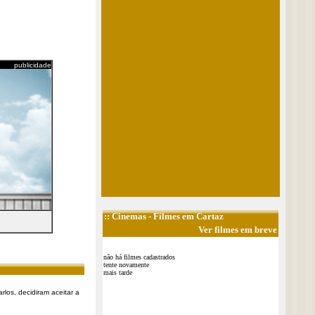
publicidade
::
Cinemas
- Filmes em Cartaz
Ver filmes em breve
não há filmes cadastrados
tente novamente
mais tarde
rlos, decidiram aceitar a