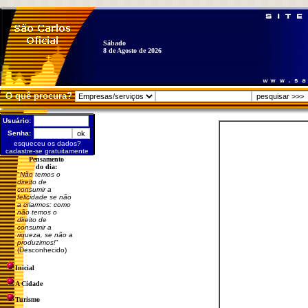
Sábado
8 de Agosto de 2026
O quê procura?
Usuário:
Senha:
esqueceu os dados?
cadastre-se gratuitamente
Pensamento
do dia:
"
Não temos o
direito de
consumir a
felicidade se não
a criarmos: como
não temos o
direito de
consumir a
riqueza, se não a
produzimos!
"
(Desconhecido)
Inicial
A Cidade
Turismo