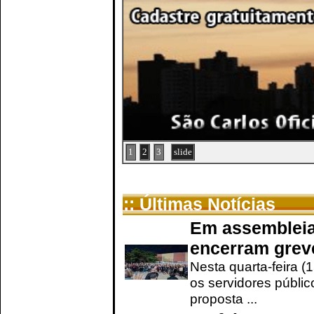
1
2
3
slide
:: Últimas Notícias
Em assembleia
encerram grev
Nesta quarta-feira (
os servidores públic
proposta ...