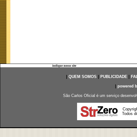
indique nosso site
|
QUEM SOMOS
|
PUBLICIDADE
|
FA
|
powered 
São Carlos Oficial é um serviço desenvol
Copyrig
Todos di