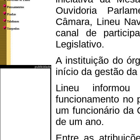
Ouvidoria Parla
Pensamentos
Piadas
Câmara, Lineu Nav
Telefones
Torpedos
canal de partici
Legislativo.
A instituição do ó
publicidade
início da gestão da
Lineu informo
funcionamento no 
um funcionário da
de um ano.
Entre as atribuiçõ