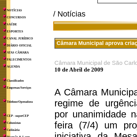
NOTÍCIAS
/ Notícias
CONCURSOS
SAÚDE
ESPORTES
CANAL JURÍDICO
Câmara Municipal aprova cria
DIÁRIO OFICIAL
ATAS CÂMARA
FALECIMENTOS
Câmara Municipal de São Carl
AGENDA
10 de Abril de 2009
Classificados
Empresas/Serviços
A Câmara Municipa
regime de urgênci
Telefone/Operadora
por unanimidade n
CEP - superCEP
feira (7/4) um pr
Colunistas
Culinária
iniciativa da Mes
Diversão & Lazer