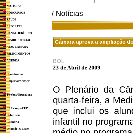
NOTÍCIAS
/ Notícias
CONCURSOS
SAÚDE
ESPORTES
CANAL JURÍDICO
DIÁRIO OFICIAL
Câmara aprova a ampliação do
ATAS CÂMARA
FALECIMENTOS
BOL
AGENDA
23 de Abril de 2009
Classificados
Empresas/Serviços
O Plenário da Câ
Telefone/Operadora
quarta-feira, a Med
que inclui os alu
CEP - superCEP
Colunistas
infantil no program
Culinária
Diversão & Lazer
médio no programa 