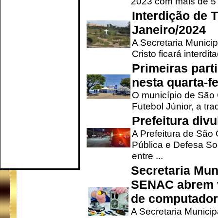
2023 com mais de 5 m
Interdição de T
Janeiro/2024
A Secretaria Munici
Cristo ficará interdi
Primeiras part
nesta quarta-fe
O município de São 
Futebol Júnior, a tra
Prefeitura div
A Prefeitura de São
Pública e Defesa So
entre ...
Secretaria Mun
SENAC abrem v
de computado
A Secretaria Munici