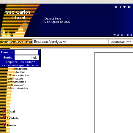
Quinta-Feira
6 de Agosto de 2026
O quê procura?
Usuário:
Senha:
esqueceu os dados?
cadastre-se gratuitamente
Pensamento
do dia:
"
Nossa vida é o
que nossos
pensamentos
dela fazem.
"
(Marco Aurélio)
Inicial
A Cidade
Turismo