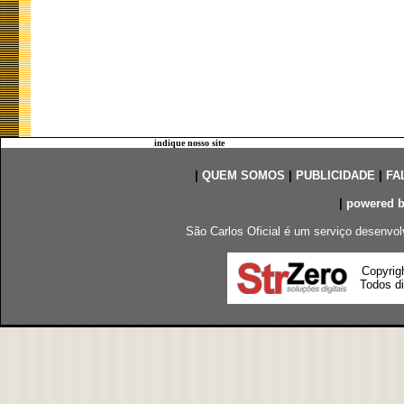
indique nosso site
|
QUEM SOMOS
|
PUBLICIDADE
|
FA
|
powered 
São Carlos Oficial é um serviço desenvol
Copyrig
Todos di