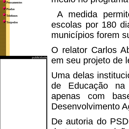
Pensamentos
Piadas
A medida permite
Telefones
escolas por 180 di
Torpedos
municípios forem s
O relator Carlos A
em seu projeto de 
publicidade
Uma delas instituc
de Educação na R
apenas com base
Desenvolvimento Ag
De autoria do PSDB