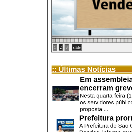
1
2
3
slide
:: Últimas Notícias
Em assembleia
encerram grev
Nesta quarta-feira (
os servidores públic
proposta ...
Prefeitura pro
A Prefeitura de São 