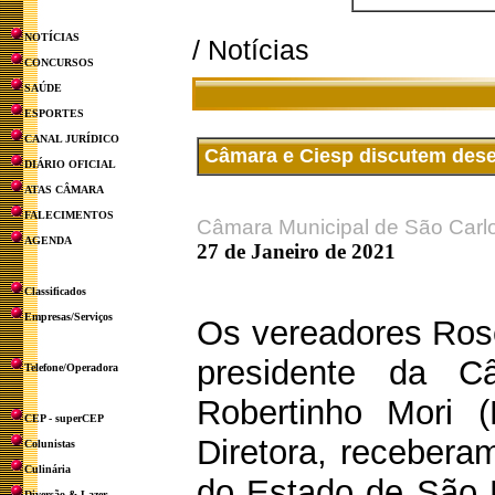
NOTÍCIAS
/ Notícias
CONCURSOS
SAÚDE
ESPORTES
CANAL JURÍDICO
Câmara e Ciesp discutem des
DIÁRIO OFICIAL
ATAS CÂMARA
FALECIMENTOS
Câmara Municipal de São Carl
AGENDA
27 de Janeiro de 2021
Classificados
Empresas/Serviços
Os vereadores Ros
presidente da C
Telefone/Operadora
Robertinho Mori 
CEP - superCEP
Diretora, receberam
Colunistas
Culinária
do Estado de São P
Diversão & Lazer