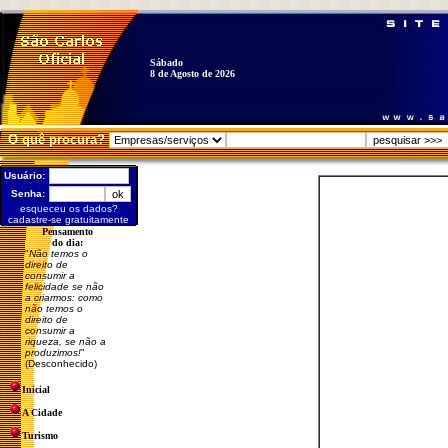
Sábado
8 de Agosto de 2026
O quê procura?
Usuário:
Senha:
esqueceu os dados?
cadastre-se gratuitamente
Pensamento
do dia:
"
Não temos o
direito de
consumir a
felicidade se não
a criarmos: como
não temos o
direito de
consumir a
riqueza, se não a
produzimos!
"
(Desconhecido)
Inicial
A Cidade
Turismo