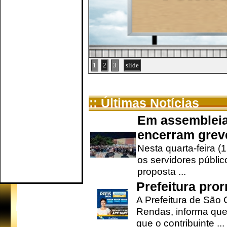
1
2
3
slide
:: Últimas Notícias
Em assembleia
encerram grev
Nesta quarta-feira (
os servidores públic
proposta ...
Prefeitura pro
A Prefeitura de São 
Rendas, informa que
que o contribuinte ...