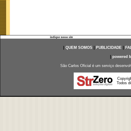
indique nosso site
|
QUEM SOMOS
|
PUBLICIDADE
|
FA
|
powered 
São Carlos Oficial é um serviço desenvol
Copyrig
Todos di