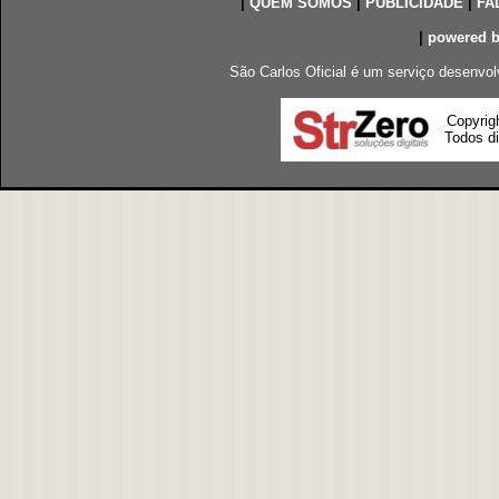
|
QUEM SOMOS
|
PUBLICIDADE
|
FA
|
powered 
São Carlos Oficial é um serviço desenvol
Copyrig
Todos di