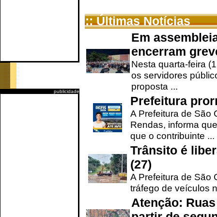
:: Últimas Notícias
Em assembleia
encerram grev
Nesta quarta-feira (
os servidores públic
proposta ...
publicidade
Prefeitura pro
A Prefeitura de São 
Rendas, informa que
que o contribuinte ...
Trânsito é lib
(27)
A Prefeitura de São C
tráfego de veículos 
Atenção: Ruas 
partir de segun