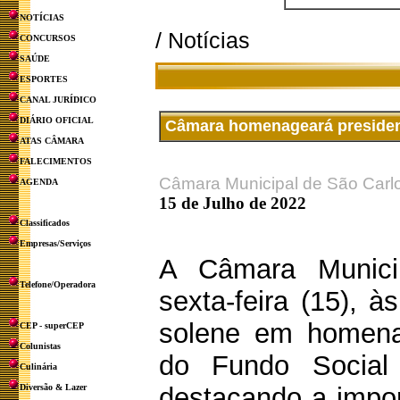
NOTÍCIAS
/ Notícias
CONCURSOS
SAÚDE
ESPORTES
CANAL JURÍDICO
DIÁRIO OFICIAL
Câmara homenageará president
ATAS CÂMARA
FALECIMENTOS
Câmara Municipal de São Carl
AGENDA
15 de Julho de 2022
Classificados
Empresas/Serviços
A Câmara Municip
Telefone/Operadora
sexta-feira (15), 
solene em homena
CEP - superCEP
Colunistas
do Fundo Social 
Culinária
Diversão & Lazer
destacando a impor