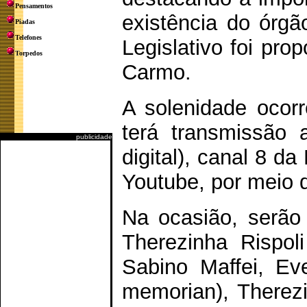
Pensamentos
existência do órgã
Piadas
Telefones
Legislativo foi pr
Torpedos
Carmo.
A solenidade ocorr
terá transmissão 
publicidade
digital), canal 8 d
Youtube, por meio d
Na ocasião, serão
Therezinha Rispol
Sabino Maffei, Ev
memorian), Therezi