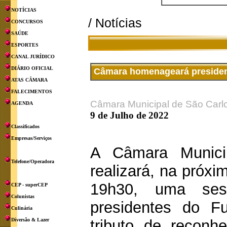
NOTÍCIAS
/ Notícias
CONCURSOS
SAÚDE
ESPORTES
CANAL JURÍDICO
DIÁRIO OFICIAL
Câmara homenageará president
ATAS CÂMARA
FALECIMENTOS
Câmara Municipal de São Carl
AGENDA
9 de Julho de 2022
Classificados
Empresas/Serviços
A Câmara Munici
Telefone/Operadora
realizará, na próxim
19h30, uma se
CEP - superCEP
Colunistas
presidentes do Fu
Culinária
Diversão & Lazer
tributo de reconhe