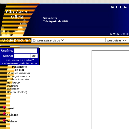
Sexta-Feira
7 de Agosto de 2026
O quê procura?
Usuário:
Senha:
esqueceu os dados?
cadastre-se gratuitamente
Pensamento
do dia:
"
A única maneira
de seguir nossos
sonhos é sendo
generoso
conosco
mesmos!
"
(Paulo Coelho)
Inicial
A Cidade
Turismo