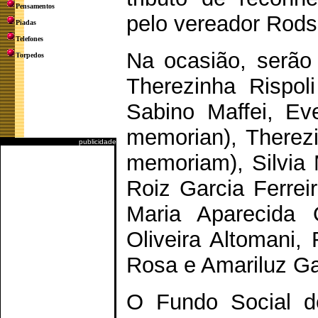
Pensamentos
pelo vereador Rod
Piadas
Telefones
Na ocasião, serão
Torpedos
Therezinha Rispol
Sabino Maffei, Ev
memorian), Therezi
publicidade
memoriam), Silvia 
Roiz Garcia Ferrei
Maria Aparecida 
Oliveira Altomani,
Rosa e Amariluz Gar
O Fundo Social d