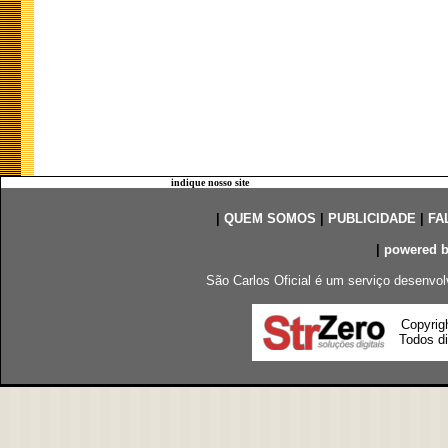
indique nosso site
|
QUEM SOMOS
|
PUBLICIDADE
|
FA
|
powered 
São Carlos Oficial é um serviço desenvol
Copyrig
Todos di