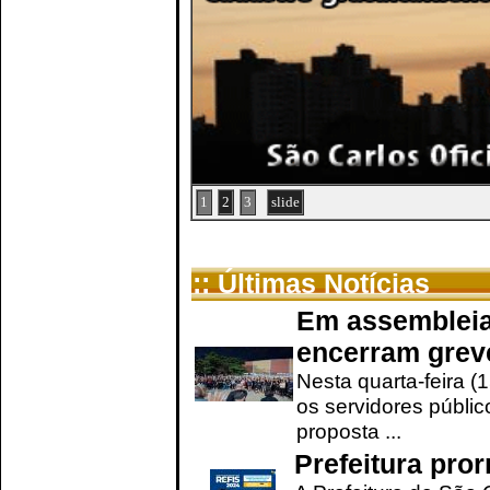
1
2
3
slide
:: Últimas Notícias
Em assembleia
encerram grev
Nesta quarta-feira (
os servidores públic
proposta ...
Prefeitura pro