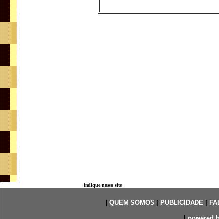
indique nosso site
|
QUEM SOMOS
|
PUBLICIDADE
|
FA
|
powered 