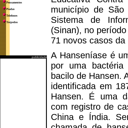
Pensamentos
município de São 
Piadas
Telefones
Sistema de Infor
Torpedos
(Sinan), no períod
71 novos casos da
A Hanseníase é um
publicidade
por uma bactéria
bacilo de Hansen. 
identificada em 18
Hansen. É uma da
com registro de ca
China e Índia. S
chamada de hansen