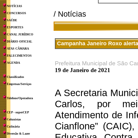
NOTÍCIAS
/ Notícias
CONCURSOS
SAÚDE
ESPORTES
CANAL JURÍDICO
DIÁRIO OFICIAL
Campanha Janeiro Roxo alerta
ATAS CÂMARA
FALECIMENTOS
Prefeitura Municipal de São Ca
AGENDA
19 de Janeiro de 2021
Classificados
Empresas/Serviços
A Secretaria Munic
Telefone/Operadora
Carlos, por m
Atendimento de Inf
CEP - superCEP
Colunistas
Cianflone” (CAIC)
Culinária
Diversão & Lazer
Educativa Contra