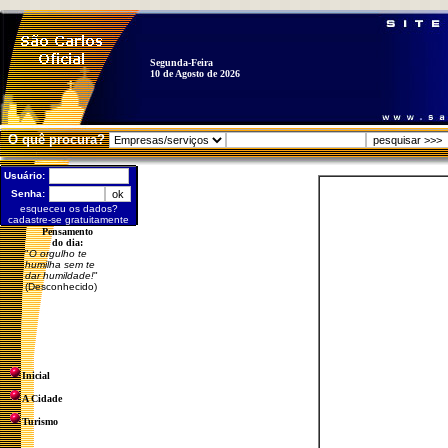
Segunda-Feira
10 de Agosto de 2026
O quê procura?
Usuário:
Senha:
esqueceu os dados?
cadastre-se gratuitamente
Pensamento
do dia:
"
O orgulho te
humilha sem te
dar humildade!
"
(Desconhecido)
Inicial
A Cidade
Turismo