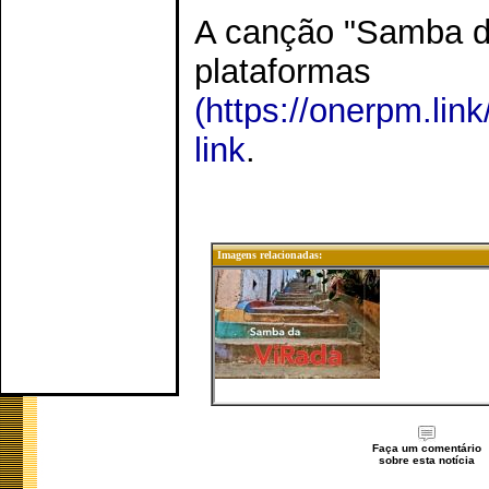
A canção "Samba de
platafo
(https://onerpm.li
link
.
Imagens relacionadas:
Faça um comentário
sobre esta notícia