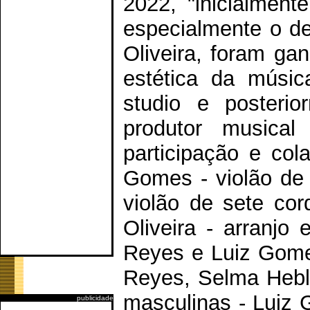
2022, "inicialment
especialmente o d
Oliveira, foram ga
estética da músi
studio e posteri
produtor musica
participação e col
Gomes - violão de 
violão de sete co
Oliveira - arranjo
Reyes e Luiz Gomes
Reyes, Selma Hebl
masculinas - Luiz G
publicidade