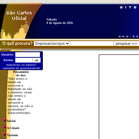
Sábado
8 de Agosto de 2026
O quê procura?
Usuário:
Senha:
esqueceu os dados?
cadastre-se gratuitamente
Pensamento
do dia:
"
Não temos o
direito de
consumir a
felicidade se não
a criarmos: como
não temos o
direito de
consumir a
riqueza, se não a
produzimos!
"
(Desconhecido)
Inicial
A Cidade
Turismo