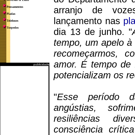
arranjo de voz
Pensamentos
Piadas
lançamento nas
pl
Telefones
Torpedos
dia 13 de junho. "
tempo, um apelo à 
recomeçarmos, co
amor. É tempo de 
publicidade
potencializam os 
"
Esse período 
angústias, sof
resiliências diver
consciência críti