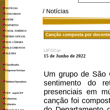
NOTÍCIAS
/ Notícias
CONCURSOS
SAÚDE
ESPORTES
CANAL JURÍDICO
Canção composta por docente 
DIÁRIO OFICIAL
ATAS CÂMARA
FALECIMENTOS
UFSCar
AGENDA
15 de Junho de 2022
Classificados
Empresas/Serviços
Um grupo de São C
sentimento do re
Telefone/Operadora
presenciais em m
CEP - superCEP
canção foi compost
Colunistas
Culinária
do Departamento 
Diversão & Lazer