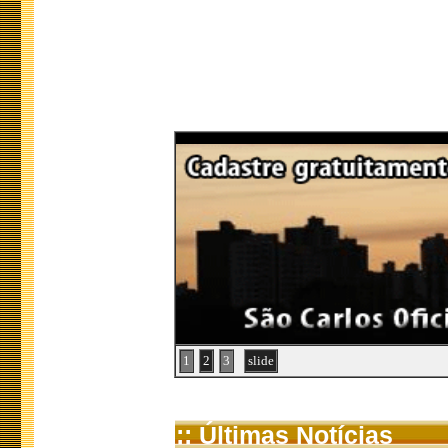
1
2
3
slide
:: Últimas Notícias